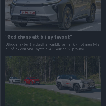
”God chans att bli ny favorit”
Utbudet av terrängdugliga kombibilar har krympt men fylls
nu på av eldrivna Toyota bZ4X Touring. Vi provkör.