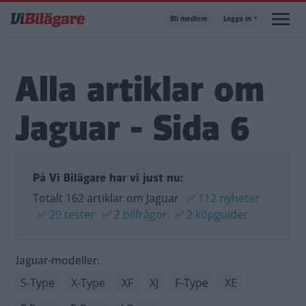
Hoppa
Bli medlem
Logga in
till
huvudinnehåll
Alla artiklar om
Jaguar - Sida 6
På Vi Bilägare har vi just nu:
Totalt 162 artiklar om Jaguar
✅
112 nyheter
✅
29 tester
✅
2 bilfrågor
✅
2 köpguider
Jaguar-modeller:
S-Type
X-Type
XF
XJ
F-Type
XE