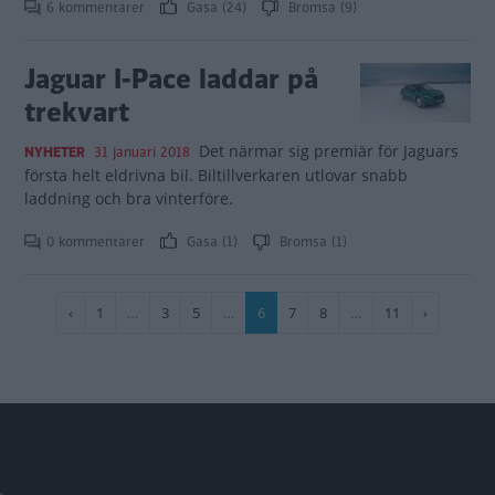
6 kommentarer
Gasa (24)
Bromsa (9)
Jaguar I-Pace laddar på
trekvart
Det närmar sig premiär för Jaguars
NYHETER
31 januari 2018
första helt eldrivna bil. Biltillverkaren utlovar snabb
laddning och bra vinterföre.
0 kommentarer
Gasa (1)
Bromsa (1)
Paginering
Föregående
‹
Sida
1
…
Sida
3
Sida
5
…
Nuvarande
6
Sida
7
Sida
8
…
Sida
11
Nästa
›
sida
sida
sida