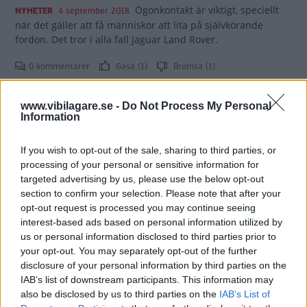
Ögonkontakt är viktigt, speciellt
NYHETER
4 september 2018
när det gäller att få människor att lita på självkörande
fordon. Det tror i alla fall Jaguar Land Rover.
0 kommentarer
Gasa (1)
Bromsa (1)
Duell: E-Pace vs. X2 -
www.vibilagare.se -
Do Not Process My Personal
Information
formerna först
If you wish to opt-out of the sale, sharing to third parties, or
För somliga köpare är läcker design
NYBILSTEST
5 maj 2018
processing of your personal or sensitive information for
och rätt stil mycket viktigare än andra egenskaper. Det är
targeted advertising by us, please use the below opt-out
för dem BMW X2 och Jaguar E-PACE finns, två små suvar
section to confirm your selection. Please note that after your
som kan få riktigt stor prislapp. Vilken är bäst?
opt-out request is processed you may continue seeing
interest-based ads based on personal information utilized by
0 kommentarer
Gasa (1)
Bromsa (1)
us or personal information disclosed to third parties prior to
your opt-out. You may separately opt-out of the further
Eldrivna Jaguar I-Pace klarar 48
disclosure of your personal information by third parties on the
IAB’s list of downstream participants. This information may
mil
also be disclosed by us to third parties on the
IAB’s List of