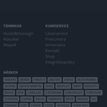
TIDNINGAR
KUNDSERVICE
Husbil&Husvagn
Läsarservice
Klassiker
Prenumera
Moped
Annonsera
Kontakt
Shop
Integritetspolicy
MÄRKEN
AIWAYS
DENZA
FIREFLY
JAECOO
ONVO
ALFA ROMEO
ALPINE
ASTON MARTIN
AUDI
BENTLEY
BMW
BUGATTI
BUICK
BYD
CADILLAC
CATERHAM
CHEVROLET
CHRYSLER
CITROËN
CUPRA
DACIA
DAEWOO
DFSK
DODGE
DS
FERRARI
FIAT
FISKER
FORD
GENESIS
GWM WEY