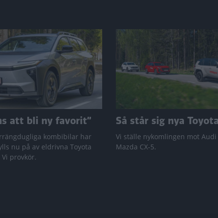
 att bli ny favorit”
Så står sig nya Toyot
rrängdugliga kombibilar har
Vi ställe nykomlingen mot Audi
lls nu på av eldrivna Toyota
Mazda CX-5.
 Vi provkör.