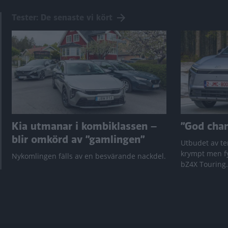
Tester: De senaste vi kört
Kia utmanar i kombiklassen –
”God chans
blir omkörd av ”gamlingen”
Utbudet av te
krympt men fy
Nykomlingen fälls av en besvärande nackdel.
bZ4X Touring.