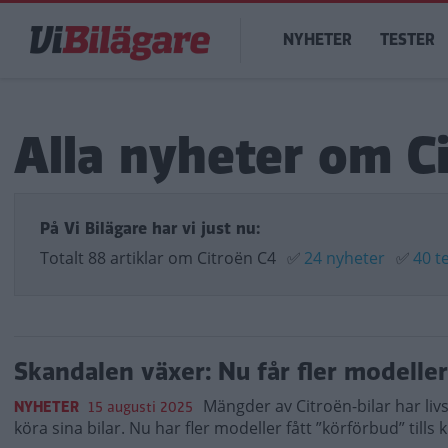
Hoppa
Main
till
NYHETER
TESTER
navigation
huvudinnehåll
Alla nyheter om C
På Vi Bilägare har vi just nu:
Totalt 88 artiklar om Citroën C4
✅
24 nyheter
✅
40 t
Skandalen växer: Nu får fler modelle
Mängder av Citroën-bilar har liv
NYHETER
15 augusti 2025
köra sina bilar. Nu har fler modeller fått ”körförbud” till