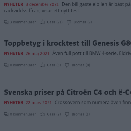
Den billigaste elbilen är bäst på a
NYHETER
3 december 2021
räckviddssiffran, visar ett nytt test.
3 kommentarer
Gasa (21)
Bromsa (9)
Toppbetyg i krocktest till Genesis G
Även full pott till BMW 4-serie. Eldr
NYHETER
26 maj 2021
0 kommentarer
Gasa (5)
Bromsa (8)
Svenska priser på Citroën C4 och ë-C
Crossovern som numera även finns m
NYHETER
22 mars 2021
0 kommentarer
Gasa (2)
Bromsa (1)