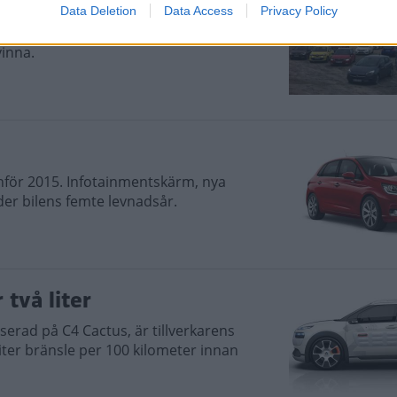
Data Deletion
Data Access
Privacy Policy
a omröstningen summerats och sju
vinna.
inför 2015. Infotainmentskärm, nya
er bilens femte levnadsår.
två liter
serad på C4 Cactus, är tillverkarens
iter bränsle per 100 kilometer innan