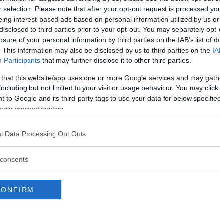
r selection. Please note that after your opt-out request is processed y
eing interest-based ads based on personal information utilized by us or
disclosed to third parties prior to your opt-out. You may separately opt-
losure of your personal information by third parties on the IAB’s list of
. This information may also be disclosed by us to third parties on the
IA
over med eldrift
Participants
that may further disclose it to other third parties.
 C4 som nu kommer i helt ny upplaga.
 that this website/app uses one or more Google services and may gath
n kommer som elbil.
including but not limited to your visit or usage behaviour. You may click 
 to Google and its third-party tags to use your data for below specifi
ogle consent section.
l Data Processing Opt Outs
och den kan heta GS
 Golf kommer med laddkontakt och kan
consents
CONFIRM