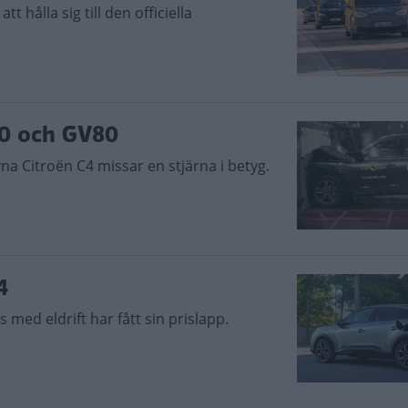
tt hålla sig till den officiella
80 och GV80
ivna Citroën C4 missar en stjärna i betyg.
4
ed eldrift har fått sin prislapp.