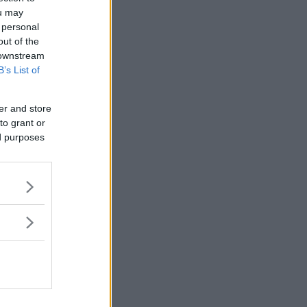
ou may
 personal
out of the
 downstream
B’s List of
er and store
to grant or
ed purposes