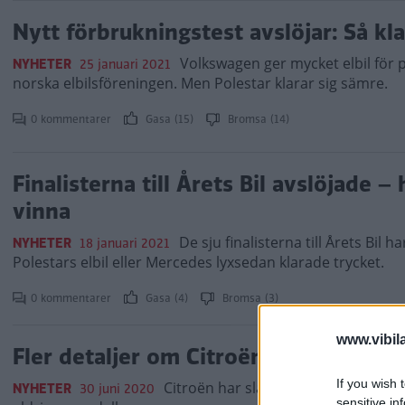
Nytt förbrukningstest avslöjar: Så kla
Volkswagen ger mycket elbil för p
NYHETER
25 januari 2021
norska elbilsföreningen. Men Polestar klarar sig sämre.
0 kommentarer
Gasa (15)
Bromsa (14)
Finalisterna till Årets Bil avslöjade 
vinna
De sju finalisterna till Årets Bil 
NYHETER
18 januari 2021
Polestars elbil eller Mercedes lyxsedan klarade trycket.
0 kommentarer
Gasa (4)
Bromsa (3)
www.vibil
Fler detaljer om Citroën ë-C4 – så lå
If you wish 
Citroën har släppt fler uppgifter o
NYHETER
30 juni 2020
sensitive in