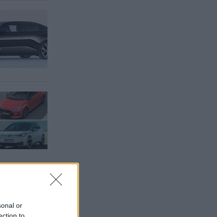
sonal or
ection to