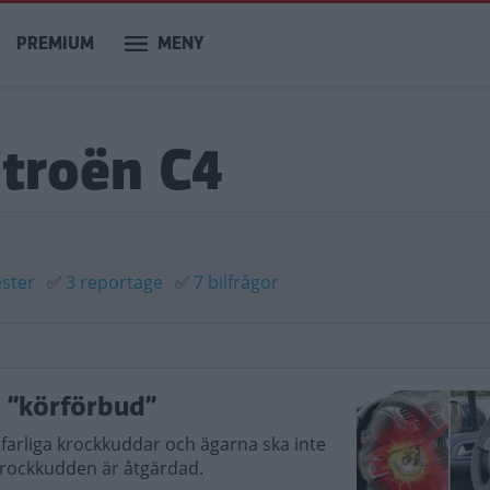
PREMIUM
MENY
itroën C4
ester
✅
3 reportage
✅
7 bilfrågor
r ”körförbud”
sfarliga krockkuddar och ägarna ska inte
s krockkudden är åtgärdad.