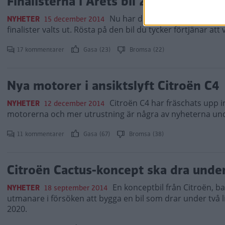
Finalisterna i Årets bil 2015
Nu har domslutet efter först
NYHETER
15 december 2014
finalister valts ut. Rösta på den bil du tycker förtjänar att 
17 kommentarer
Gasa (23)
Bromsa (22)
Nya motorer i ansiktslyft Citroën C4
Citroën C4 har fräschats upp 
NYHETER
12 december 2014
motorerna och mer utrustning är några av nyheterna und
11 kommentarer
Gasa (67)
Bromsa (38)
Citroën Cactus-koncept ska dra under 
En konceptbil från Citroën, ba
NYHETER
18 september 2014
utmanare i försöken att bygga en bil som drar under två l
2020.