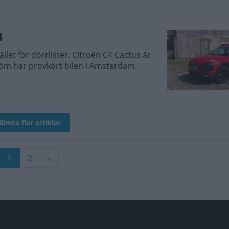
4
ället för dörrlister. Citroën C4 Cactus är
öm har provkört bilen i Amsterdam.
ämta fler artiklar
Nuvarande
1
Sida
2
Nästa
›
sida
sida