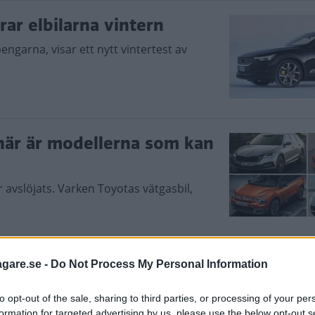
rar elbilarna vintern
engarna, visar ett nytt vintertest av
– här är modellerna som kan
har avslöjats. Varken Toyotas vätgasbil,
agare.se -
Do Not Process My Personal Information
ng blir räckvidden
to opt-out of the sale, sharing to third parties, or processing of your per
m nya generationen C4, inklusive den helt
formation for targeted advertising by us, please use the below opt-out s