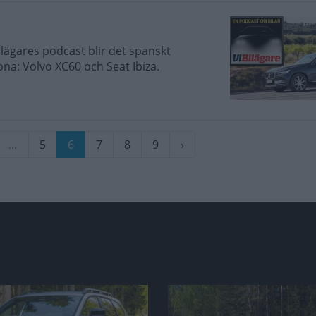
Bilägares podcast blir det spanskt
na: Volvo XC60 och Seat Ibiza.
a
…
Sida
5
Nuvarande
6
Sida
7
Sida
8
Sida
9
Nästa
›
sida
sida