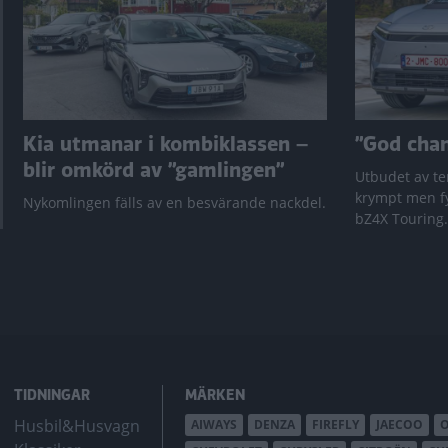
Kia utmanar i kombiklassen –
”God chans
blir omkörd av ”gamlingen”
Utbudet av te
krympt men fy
Nykomlingen fälls av en besvärande nackdel.
bZ4X Touring.
TIDNINGAR
MÄRKEN
Husbil&Husvagn
AIWAYS
DENZA
FIREFLY
JAECOO