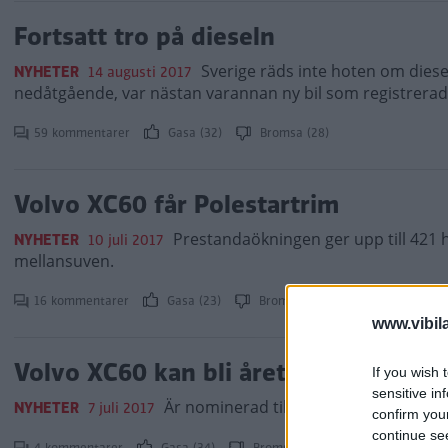
Fortsatt tro på dieseln
Sverige räds inte hoten om dies
NYHETER
14 augusti 2017
nedåtgående, var nästan varannan ny bil som registrerades
59 kommentarer
Gasa (32)
Bromsa (28)
Volvo XC60 får Polestartrim
Prestandaökningen ger upp till 421 
NYHETER
10 juli 2017
mellansuven.
16 kommentarer
Gasa (23)
Bromsa (26)
www.vibil
Volvo XC60 kan bli årets suv i Norda
If you wish 
sensitive in
Är nominerad till North American Car of
NYHETER
7 juli 2017
confirm you
continue se