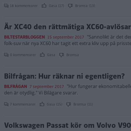
18 kommentarer
Gasa (17)
Bromsa (13)
Är XC40 den rättmätiga XC60-avlösa
"Sannolikt är det d
BILTESTARBLOGGEN
15 september 2017
folk-suv när nya XC60 har tagit ett extra kliv upp på prisst
0 kommentarer
Gasa
Bromsa
Bilfrågan: Hur räknar ni egentligen?
"Hur fungerar ekonomitabelle
BILFRÅGAN
7 september 2017
den är otydlig." Vi Bilägare svarar.
7 kommentarer
Gasa (15)
Bromsa (11)
Volkswagen Passat kör om Volvo V90