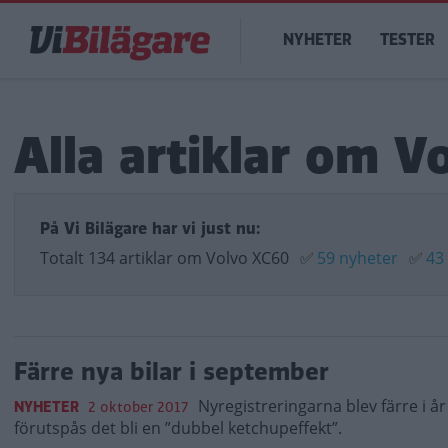
Hoppa
Main
till
NYHETER
TESTER
navigation
huvudinnehåll
Alla artiklar om V
På Vi Bilägare har vi just nu:
Totalt 134 artiklar om Volvo XC60
✅
59 nyheter
✅
43
Färre nya bilar i september
Nyregistreringarna blev färre i år
NYHETER
2 oktober 2017
förutspås det bli en ”dubbel ketchupeffekt”.