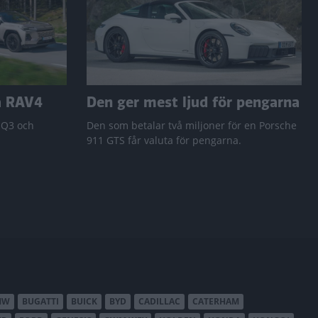
a RAV4
Den ger mest ljud för pengarna
 Q3 och
Den som betalar två miljoner för en Porsche
911 GTS får valuta för pengarna.
MW
BUGATTI
BUICK
BYD
CADILLAC
CATERHAM