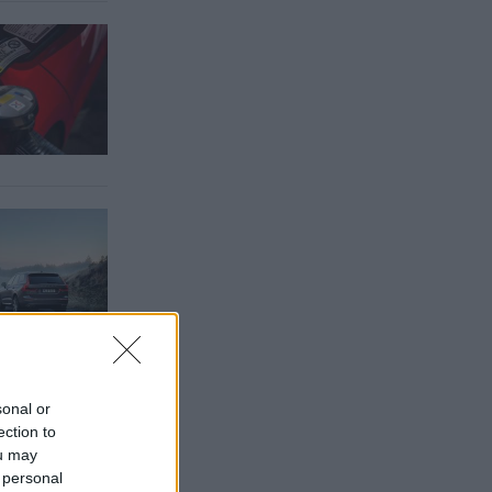
sonal or
ection to
ou may
 personal