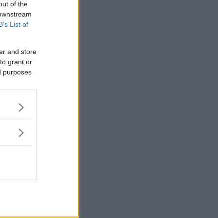
out of the
 downstream
B’s List of
er and store
to grant or
ed purposes