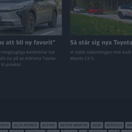
 att bli ny favorit”
Så står sig nya Toyot
rrängdugliga kombibilar har
Vi ställe nykomlingen mot Audi
lls nu på av eldrivna Toyota
Mazda CX-5.
 Vi provkör.
ONVO
ALFA ROMEO
ALPINE
ASTON MARTIN
AUDI
BENTLEY
B