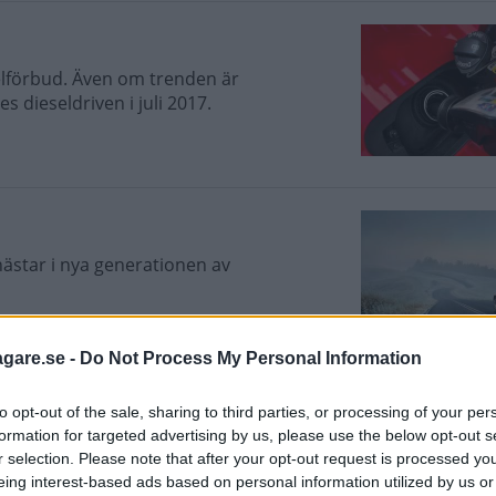
elförbud. Även om trenden är
 dieseldriven i juli 2017.
hästar i nya generationen av
agare.se -
Do Not Process My Personal Information
merika
to opt-out of the sale, sharing to third parties, or processing of your per
formation for targeted advertising by us, please use the below opt-out s
 the Year i kategorin ”utility”.
r selection. Please note that after your opt-out request is processed y
eing interest-based ads based on personal information utilized by us or