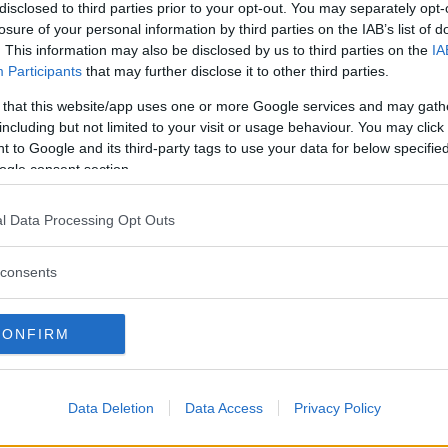
disclosed to third parties prior to your opt-out. You may separately opt-
losure of your personal information by third parties on the IAB’s list of
. This information may also be disclosed by us to third parties on the
IA
Participants
that may further disclose it to other third parties.
 that this website/app uses one or more Google services and may gath
juni månads nya bilar räknades
including but not limited to your visit or usage behaviour. You may click 
 to Google and its third-party tags to use your data for below specifi
ogle consent section.
l Data Processing Opt Outs
Q5 och Mercedes GLC!
consents
 vad som krävs för att på allvar kunna
CONFIRM
Data Deletion
Data Access
Privacy Policy