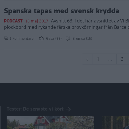
Spanska tapas med svensk krydda
Avsnitt 63: I det här avsnittet av Vi 
PODCAST
18 maj 2017
plockbord med rykande färska provkörningar från Barcelo
1 kommentarer
Gasa (22)
Bromsa (15)
Paginering
Föregående
‹
Sida
1
…
Sid
3
sida
Tester: De senaste vi kört