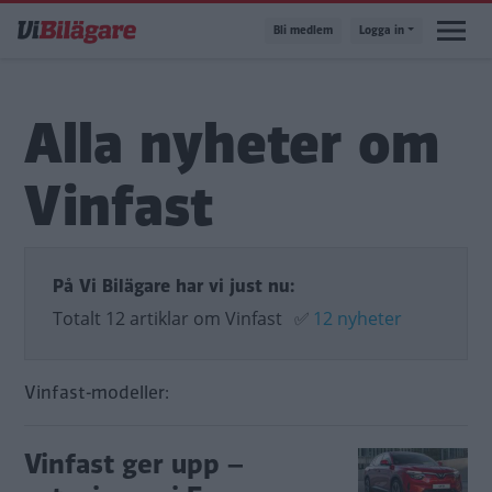
Hoppa
Bli medlem
Logga in
till
huvudinnehåll
Alla nyheter om
Vinfast
På Vi Bilägare har vi just nu:
Totalt 12 artiklar om Vinfast
✅
12 nyheter
Vinfast-modeller:
Vinfast ger upp –