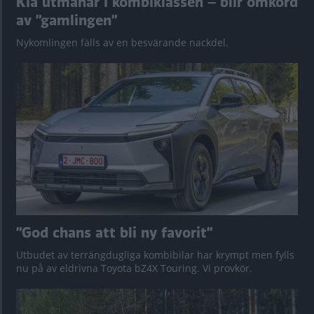
Kia utmanar i kombiklassen – blir omkörd
av ”gamlingen”
Nykomlingen fälls av en besvärande nackdel.
”God chans att bli ny favorit”
Utbudet av terrängdugliga kombibilar har krympt men fylls
nu på av eldrivna Toyota bZ4X Touring. Vi provkör.