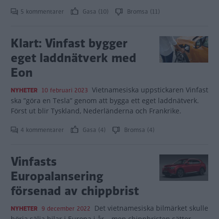
5 kommentarer
Gasa (10)
Bromsa (11)
Klart: Vinfast bygger
eget laddnätverk med
Eon
Vietnamesiska uppstickaren Vinfast
NYHETER
10 februari 2023
ska ”göra en Tesla” genom att bygga ett eget laddnätverk.
Först ut blir Tyskland, Nederländerna och Frankrike.
4 kommentarer
Gasa (4)
Bromsa (4)
Vinfasts
Europalansering
försenad av chippbrist
Det vietnamesiska bilmärket skulle
NYHETER
9 december 2022
börja sälja bilar i Europa i år – men chippbristen sätter