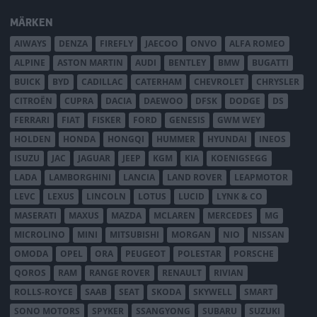
MÄRKEN
AIWAYS
DENZA
FIREFLY
JAECOO
ONVO
ALFA ROMEO
ALPINE
ASTON MARTIN
AUDI
BENTLEY
BMW
BUGATTI
BUICK
BYD
CADILLAC
CATERHAM
CHEVROLET
CHRYSLER
CITROËN
CUPRA
DACIA
DAEWOO
DFSK
DODGE
DS
FERRARI
FIAT
FISKER
FORD
GENESIS
GWM WEY
HOLDEN
HONDA
HONGQI
HUMMER
HYUNDAI
INEOS
ISUZU
JAC
JAGUAR
JEEP
KGM
KIA
KOENIGSEGG
LADA
LAMBORGHINI
LANCIA
LAND ROVER
LEAPMOTOR
LEVC
LEXUS
LINCOLN
LOTUS
LUCID
LYNK & CO
MASERATI
MAXUS
MAZDA
MCLAREN
MERCEDES
MG
MICROLINO
MINI
MITSUBISHI
MORGAN
NIO
NISSAN
OMODA
OPEL
ORA
PEUGEOT
POLESTAR
PORSCHE
QOROS
RAM
RANGE ROVER
RENAULT
RIVIAN
ROLLS-ROYCE
SAAB
SEAT
SKODA
SKYWELL
SMART
SONO MOTORS
SPYKER
SSANGYONG
SUBARU
SUZUKI