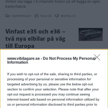
Vinfast ska lägga 1,6 miljarder kronor på att bygga en egen
batterifabrik.
1 kommentarer
Gasa (8)
Bromsa (1)
Vinfast e35 och e36 –
två nya elbilar på väg
till Europa
Den vietnamesiska biltillverkaren
NYHETER
21 november 2021
www.vibilagare.se -
Do Not Process My Personal
Vinfast siktar på Europa med två nya elsuvar. Toppmodellen
Information
klarar över 60 mil på en laddning.
If you wish to opt-out of the sale, sharing to third parties, or
8 kommentarer
Gasa (6)
Bromsa (8)
processing of your personal or sensitive information for
targeted advertising by us, please use the below opt-out
Vinfast VF32 och VF33 –
section to confirm your selection. Please note that after your
opt-out request is processed you may continue seeing
här är nya elsuvarna
interest-based ads based on personal information utilized by
som intar Europa
us or personal information disclosed to third parties prior to