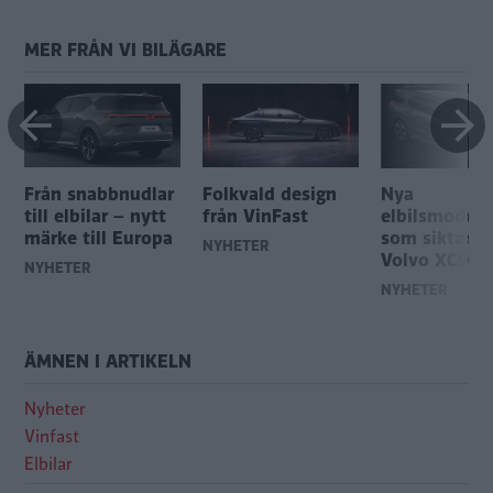
MER FRÅN VI BILÄGARE
Från snabbnudlar
Folkvald design
Nya
till elbilar – nytt
från VinFast
elbilsmodell
märke till Europa
som siktar p
NYHETER
Volvo XC90
NYHETER
NYHETER
ÄMNEN I ARTIKELN
Nyheter
Vinfast
Elbilar