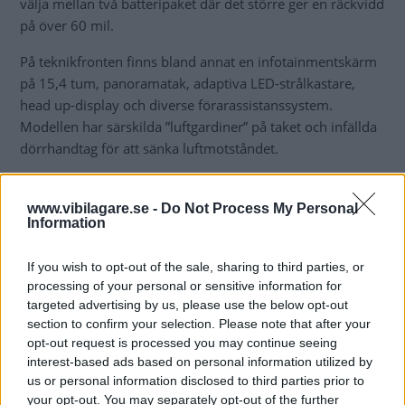
välja mellan två batteripaket där det större ger en räckvidd
på över 60 mil.
På teknikfronten finns bland annat en infotainmentskärm
på 15,4 tum, panoramatak, adaptiva LED-strålkastare,
head up-display och diverse förarassistanssystem.
Modellen har särskilda ”luftgardiner” på taket och infällda
dörrhandtag för att sänka luftmotståndet.
www.vibilagare.se -
Do Not Process My Personal
Information
If you wish to opt-out of the sale, sharing to third parties, or
processing of your personal or sensitive information for
targeted advertising by us, please use the below opt-out
section to confirm your selection. Please note that after your
opt-out request is processed you may continue seeing
interest-based ads based on personal information utilized by
us or personal information disclosed to third parties prior to
your opt-out. You may separately opt-out of the further