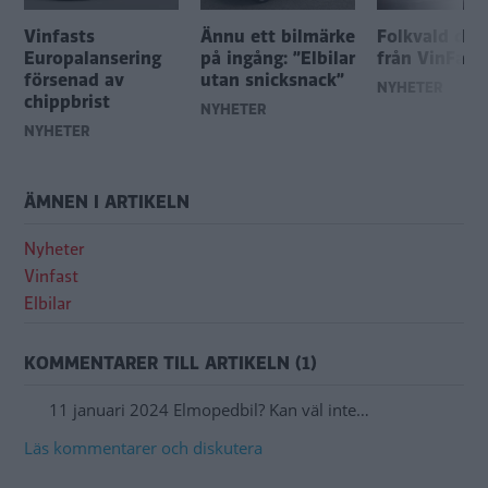
Vinfasts
Ännu ett bilmärke
Folkvald des
Europalansering
på ingång: ”Elbilar
från VinFast
försenad av
utan snicksnack”
NYHETER
chippbrist
NYHETER
NYHETER
ÄMNEN I ARTIKELN
Nyheter
Vinfast
Elbilar
KOMMENTARER TILL ARTIKELN (1)
11 januari 2024 Elmopedbil? Kan väl inte…
Läs kommentarer och diskutera