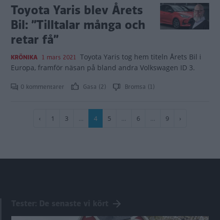
Toyota Yaris blev Årets
Bil: ”Tilltalar många och
retar få”
Toyota Yaris tog hem titeln Årets Bil i
KRÖNIKA
1 mars 2021
Europa, framför näsan på bland andra Volkswagen ID 3.
0 kommentarer
Gasa (2)
Bromsa (1)
Paginering
Föregående
‹
Sida
1
Sida
3
…
Nuvarande
4
Sida
5
…
Sida
6
…
Sida
9
Nästa
›
sida
sida
sida
Tester: De senaste vi kört