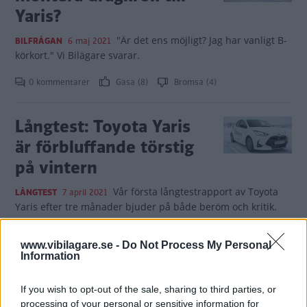
Yaris?
"Är det ens möjligt? Jag har vanligt B-
BILFRÅGAN
6 maj 2021
körkort." Vi Bilägare svarar.
0 kommentarer
Gasa (8)
Bromsa (4)
Långtest: Toyota Yaris
är förbluffande törstig
på vintern
Vår första långtestrapport av Toyota
LÅNGTEST
7 april 2021
Yaris efter tre månader bjuder på både beröm och kritik.
0 kommentarer
Gasa (5)
Bromsa (4)
www.vibilagare.se -
Do Not Process My Personal
Information
Bästa storlastarna: Här
If you wish to opt-out of the sale, sharing to third parties, or
är mest praktiska
processing of your personal or sensitive information for