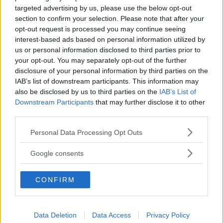
långtestbilarna
targeted advertising by us, please use the below opt-out
section to confirm your selection. Please note that after your
Hur praktiskt lagt är långteststallet av
LÅNGTEST
5 april 2021
opt-out request is processed you may continue seeing
2021 års modell? Vi tittar närmare på allt från sätesfällning
interest-based ads based on personal information utilized by
och läskbackslastning till mobiltelefonfack för att få fram
us or personal information disclosed to third parties prior to
det smartaste alternativet för barnfamiljen – eller den som
your opt-out. You may separately opt-out of the further
lastar mycket och ofta.
disclosure of your personal information by third parties on the
IAB’s list of downstream participants. This information may
0 kommentarer
Gasa
Bromsa (1)
also be disclosed by us to third parties on the
IAB’s List of
Downstream Participants
that may further disclose it to other
third parties.
Toyota Yaris Cross
Please note that this website/app uses one or more Google
tuffar till sig med
Personal Data Processing Opt Outs
services and may gather and store information including but
Adventure
not limited to your visit or usage behaviour. You may click to
Google consents
grant or deny consent to Google and its third-party tags to
Ny variant av förhöjda småbilen som
NYHETER
29 mars 2021
use your data for below specified purposes in below Google
kommer i höst får äventyrlig styling.
CONFIRM
consent section.
0 kommentarer
Gasa (10)
Bromsa (13)
Data Deletion
Data Access
Privacy Policy