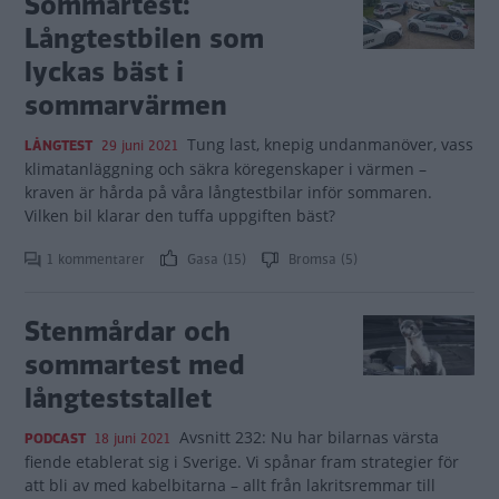
Sommartest:
Långtestbilen som
lyckas bäst i
sommarvärmen
Tung last, knepig undanmanöver, vass
LÅNGTEST
29 juni 2021
klimatanläggning och säkra köregenskaper i värmen –
kraven är hårda på våra långtestbilar inför sommaren.
Vilken bil klarar den tuffa uppgiften bäst?
1 kommentarer
Gasa (15)
Bromsa (5)
Stenmårdar och
sommartest med
långteststallet
Avsnitt 232: Nu har bilarnas värsta
PODCAST
18 juni 2021
fiende etablerat sig i Sverige. Vi spånar fram strategier för
att bli av med kabelbitarna – allt från lakritsremmar till