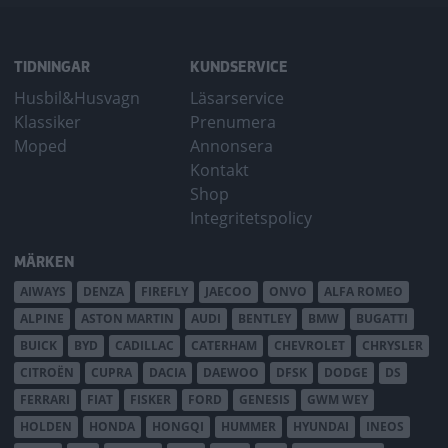
TIDNINGAR
KUNDSERVICE
Husbil&Husvagn
Läsarservice
Klassiker
Prenumera
Moped
Annonsera
Kontakt
Shop
Integritetspolicy
MÄRKEN
AIWAYS
DENZA
FIREFLY
JAECOO
ONVO
ALFA ROMEO
ALPINE
ASTON MARTIN
AUDI
BENTLEY
BMW
BUGATTI
BUICK
BYD
CADILLAC
CATERHAM
CHEVROLET
CHRYSLER
CITROËN
CUPRA
DACIA
DAEWOO
DFSK
DODGE
DS
FERRARI
FIAT
FISKER
FORD
GENESIS
GWM WEY
HOLDEN
HONDA
HONGQI
HUMMER
HYUNDAI
INEOS