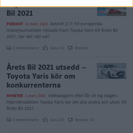
Toyota Yaris blev Årets
Bil 2021
Avsnitt 217: 59 europeiska
PODCAST
11 mars 2021
motorjournalister röstade fram Toyota Yaris till Årets Bil
2021. Var det rätt val?
0 kommentarer
Gasa (1)
Bromsa
Årets Bil 2021 utsedd –
Toyota Yaris kör om
konkurrenterna
Volkswagens elbil får se sig slagen.
NYHETER
1 mars 2021
Hybridmodellen Toyota Yaris kör om alla andra och utses till
Årets Bil 2021.
0 kommentarer
Gasa (2)
Bromsa (4)