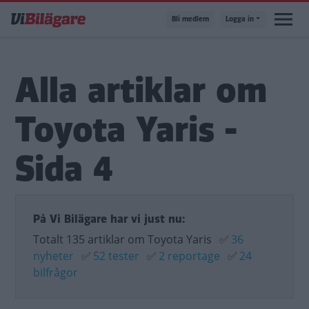
Hoppa
Bli medlem
Logga in
till
huvudinnehåll
Alla artiklar om
Toyota Yaris -
Sida 4
På Vi Bilägare har vi just nu:
Totalt 135 artiklar om Toyota Yaris
✅
36
nyheter
✅
52 tester
✅
2 reportage
✅
24
bilfrågor