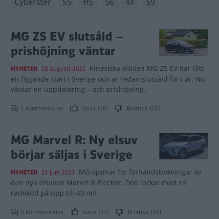
Cyberster
S5
HS
S6
4X
S9
MG ZS EV slutsåld –
prishöjning väntar
Kinesiska elbilen MG ZS EV har fått
NYHETER
19 augusti 2021
en flygande start i Sverige och är redan slutsåld för i år. Nu
väntar en uppdatering – och prishöjning.
1 kommentarer
Gasa (16)
Bromsa (19)
MG Marvel R: Ny elsuv
börjar säljas i Sverige
MG öppnar för förhandsbokningar av
NYHETER
21 juni 2021
den nya elsuven Marvel R Electric. Den lockar med en
räckvidd på upp till 40 mil.
0 kommentarer
Gasa (35)
Bromsa (20)