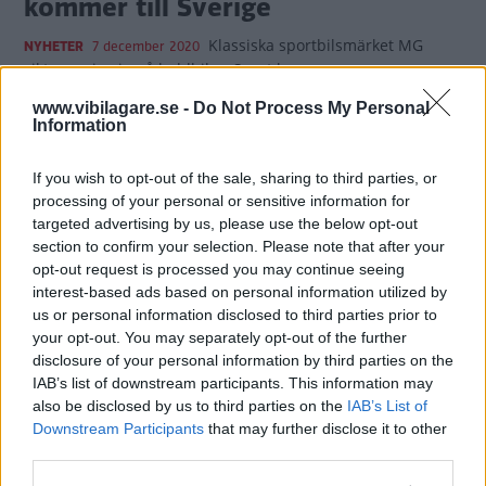
kommer till Sverige
Klassiska sportbilsmärket MG
NYHETER
7 december 2020
siktar nu in sig på laddbilar. Snart kommer en ny
laddhybrid till Europa.
www.vibilagare.se -
Do Not Process My Personal
Information
7 kommentarer
Gasa (7)
Bromsa (6)
If you wish to opt-out of the sale, sharing to third parties, or
Premiär: MG 5 är en
processing of your personal or sensitive information for
targeted advertising by us, please use the below opt-out
eldriven kombi med låg
section to confirm your selection. Please note that after your
prislapp
opt-out request is processed you may continue seeing
interest-based ads based on personal information utilized by
Brittiska sportbilsmärket MG
NYHETER
14 september 2020
us or personal information disclosed to third parties prior to
siktar nu in sig på elbilar.
your opt-out. You may separately opt-out of the further
disclosure of your personal information by third parties on the
18 kommentarer
Gasa (39)
Bromsa (27)
IAB’s list of downstream participants. This information may
also be disclosed by us to third parties on the
IAB’s List of
Downstream Participants
that may further disclose it to other
MG tillbaka i Europa
third parties.
med eldriven SUV