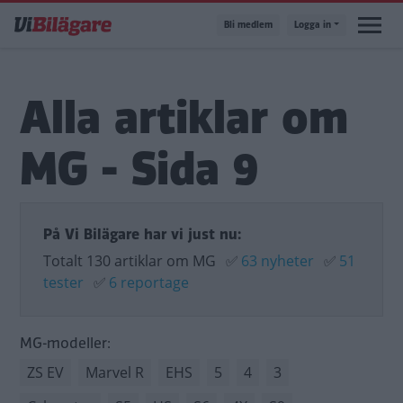
Hoppa
Bli medlem
Logga in
till
huvudinnehåll
Alla artiklar om
MG - Sida 9
På Vi Bilägare har vi just nu:
Totalt 130 artiklar om MG
✅
63 nyheter
✅
51
tester
✅
6 reportage
MG-modeller:
ZS EV
Marvel R
EHS
5
4
3