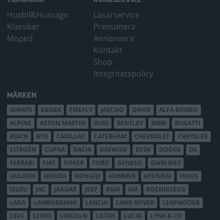
Husbil&Husvagn
Läsarservice
Klassiker
Prenumera
Moped
Annonsera
Kontakt
Shop
Integritetspolicy
MÄRKEN
AIWAYS
DENZA
FIREFLY
JAECOO
ONVO
ALFA ROMEO
ALPINE
ASTON MARTIN
AUDI
BENTLEY
BMW
BUGATTI
BUICK
BYD
CADILLAC
CATERHAM
CHEVROLET
CHRYSLER
CITROËN
CUPRA
DACIA
DAEWOO
DFSK
DODGE
DS
FERRARI
FIAT
FISKER
FORD
GENESIS
GWM WEY
HOLDEN
HONDA
HONGQI
HUMMER
HYUNDAI
INEOS
ISUZU
JAC
JAGUAR
JEEP
KGM
KIA
KOENIGSEGG
LADA
LAMBORGHINI
LANCIA
LAND ROVER
LEAPMOTOR
LEVC
LEXUS
LINCOLN
LOTUS
LUCID
LYNK & CO