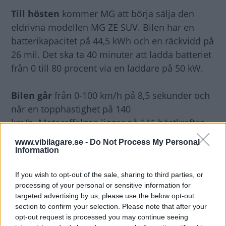
Till hösten
kommer MG att börja sälja den
eldrivna modellen MG ZE SUV. Bilen har en
batterikapacitet på 44,5 kWh och en räckvidd på
26 mil. Det ska ta 40 minuter att ladda batteriet
från 0 till 80 procent via en laddare på 50 kW.
Bilen går
från 0-100 km/h på 8,5 sekunder och
når en topphastighet på 140
km/h. Motoreffekten ligger
på 141 hästkrafter.
www.vibilagare.se -
Do Not Process My Personal
Modellen mäter
i millimeter 4 314 i längd, 1
Information
809 i bredd och 1 620 på höjden.
If you wish to opt-out of the sale, sharing to third parties, or
Bagageutrymmet rymmer 448 liter.
processing of your personal or sensitive information for
Batteripaketet är placerat i golvet och väger 280
targeted advertising by us, please use the below opt-out
kg.
section to confirm your selection. Please note that after your
opt-out request is processed you may continue seeing