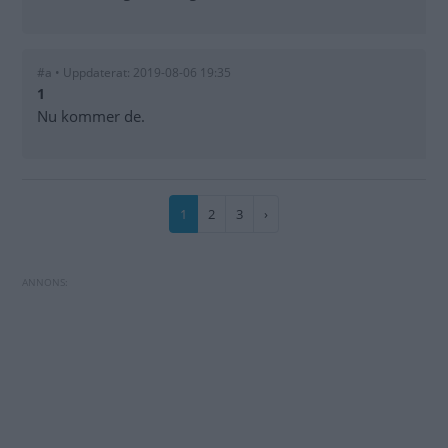
#a • Uppdaterat: 2019-08-06 19:35
1
Nu kommer de.
Paginering
Nuvarande
1
Sida
2
Sida
3
Nästa
›
sida
sida