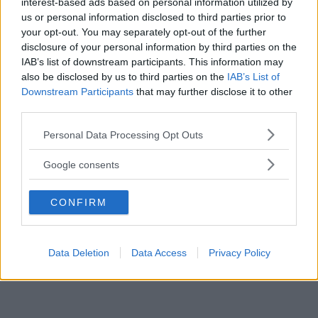
interest-based ads based on personal information utilized by
MG ZS
SUV
kommer kommer också med teknik
us or personal information disclosed to third parties prior to
som autobroms, filassistans,
your opt-out. You may separately opt-out of the further
dödavinkelnvarnare och adaptiv farthållare.
disclosure of your personal information by third parties on the
IAB’s list of downstream participants. This information may
also be disclosed by us to third parties on the
IAB’s List of
MG slopar
traditionella bilhandlare och
Downstream Participants
that may further disclose it to other
kommer enbart att sälja bilen online. Svenskt
third parties.
pris och lanseringsdatum är ännu inte officiellt.
Please note that this website/app uses one or more Google
Personal Data Processing Opt Outs
I Storbritannien kunde bilen förbeställas i juli
services and may gather and store information including but
och kostade då 21 495 pund (cirka 252 000
not limited to your visit or usage behaviour. You may click to
Google consents
grant or deny consent to Google and its third-party tags to
kronor). Det hyfsat skäliga priset berodde då
use your data for below specified purposes in below Google
delvis på statliga bidrag och lågt
CONFIRM
consent section.
introduktionspris.
Data Deletion
Data Access
Privacy Policy
Diskutera:
Vad tycker du om MG ZE SUV?