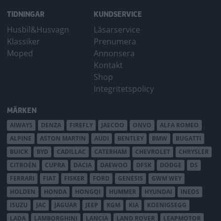
TIDNINGAR
KUNDSERVICE
Husbil&Husvagn
Läsarservice
Klassiker
Prenumera
Moped
Annonsera
Kontakt
Shop
Integritetspolicy
MÄRKEN
AIWAYS
DENZA
FIREFLY
JAECOO
ONVO
ALFA ROMEO
ALPINE
ASTON MARTIN
AUDI
BENTLEY
BMW
BUGATTI
BUICK
BYD
CADILLAC
CATERHAM
CHEVROLET
CHRYSLER
CITROËN
CUPRA
DACIA
DAEWOO
DFSK
DODGE
DS
FERRARI
FIAT
FISKER
FORD
GENESIS
GWM WEY
HOLDEN
HONDA
HONGQI
HUMMER
HYUNDAI
INEOS
ISUZU
JAC
JAGUAR
JEEP
KGM
KIA
KOENIGSEGG
LADA
LAMBORGHINI
LANCIA
LAND ROVER
LEAPMOTOR