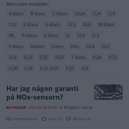
Mercedes-modeller:
A-klass
B-klass
C-klass
Citan
CLA
CLK
CLS
E-klass
G-klass
GLS
GLK
M-klass
ML
R-klass
S-klass
SL
SLK
SLS
V-klass
Vaneo
Viano
Vito
GLA
GLC
GLE
GLB
EQC
EQV
T-klass
EQA
EQS
EQB
EQE
EQS SUV
EQT
VLE
Har jag någon garanti
på NOx-sensorn?
Vi Bilägare svarar.
BILFRÅGAN
2026-02-03 05:00
0 kommentarer
Gasa (3)
Bromsa (4)