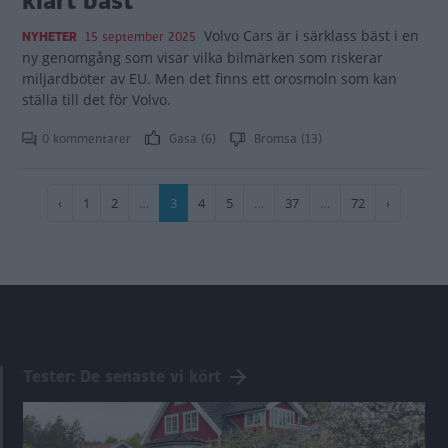
klart bäst
Volvo Cars är i särklass bäst i en
NYHETER
15 september 2025
ny genomgång som visar vilka bilmärken som riskerar
miljardböter av EU. Men det finns ett orosmoln som kan
ställa till det för Volvo.
0 kommentarer
Gasa (6)
Bromsa (13)
Paginering
Föregående
‹
Sida
1
Sida
2
…
Nuvarande
3
Sida
4
Sida
5
…
Sida
37
…
Sida
72
Nästa
›
sida
sida
sida
Tester: De senaste vi kört