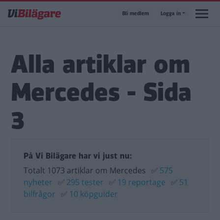
Hoppa
Bli medlem
Logga in
till
huvudinnehåll
Alla artiklar om
Mercedes - Sida
3
På Vi Bilägare har vi just nu:
Totalt 1073 artiklar om Mercedes
✅
575
nyheter
✅
295 tester
✅
19 reportage
✅
51
bilfrågor
✅
10 köpguider