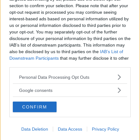
fel på styrningen
section to confirm your selection. Please note that after your
opt-out request is processed you may continue seeing
Mängder av Mercedesbilar
NYHETER
26 september 2025
interest-based ads based on personal information utilized by
behöver tas in på verkstad för kontroll av styrningen.
us or personal information disclosed to third parties prior to
your opt-out. You may separately opt-out of the further
0 kommentarer
Gasa (2)
Bromsa (7)
disclosure of your personal information by third parties on the
IAB’s list of downstream participants. This information may
Mercedes EQB
also be disclosed by us to third parties on the
IAB’s List of
Downstream Participants
that may further disclose it to other
försvinner – ersätts av
third parties.
ny modell
Please note that this website/app uses one or more Google
Personal Data Processing Opt Outs
services and may gather and store information including but
Mercedes gör om i
NYHETER
25 september 2025
not limited to your visit or usage behaviour. You may click to
modellprogrammet och ska ersätta den föråldrade elsuven
Google consents
grant or deny consent to Google and its third-party tags to
EQB med en betydligt modernare nyhet.
use your data for below specified purposes in below Google
CONFIRM
consent section.
0 kommentarer
Gasa (7)
Bromsa (6)
Provkörning: Mercedes
Data Deletion
Data Access
Privacy Policy
CLA (2025)