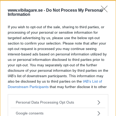
coupéversion av suven GLC. Den kommer även som
laddhybrid med antingen bensin- eller dieselmotor.
www.vibilagare.se -
Do Not Process My Personal
Information
1 kommentarer
Gasa (8)
Bromsa (3)
If you wish to opt-out of the sale, sharing to third parties, or
Premiär för nya
processing of your personal or sensitive information for
targeted advertising by us, please use the below opt-out
Mercedes GLC – med tre
section to confirm your selection. Please note that after your
laddhybrider
opt-out request is processed you may continue seeing
interest-based ads based on personal information utilized by
Mercedes tar i från tårna med
NYHETER
1 juni 2022
us or personal information disclosed to third parties prior to
lanseringen av kompaktsuven GLC. Den kommer som
your opt-out. You may separately opt-out of the further
laddhybrid i inte mindre än tre olika varianter.
disclosure of your personal information by third parties on the
IAB’s list of downstream participants. This information may
0 kommentarer
Gasa (33)
Bromsa (16)
also be disclosed by us to third parties on the
IAB’s List of
Downstream Participants
that may further disclose it to other
third parties.
Bästa och sämsta
bilarna på besiktningen:
Please note that this website/app uses one or more Google
Personal Data Processing Opt Outs
services and may gather and store information including but
Mercedes i topp
not limited to your visit or usage behaviour. You may click to
Google consents