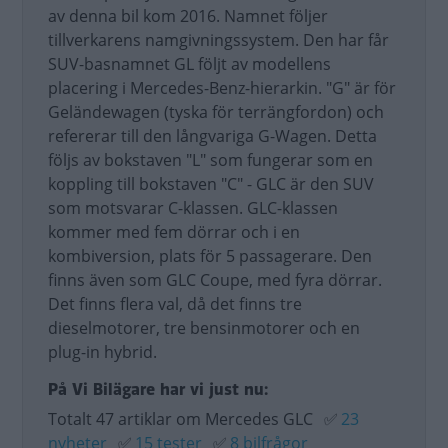
av denna bil kom 2016. Namnet följer
tillverkarens namgivningssystem. Den har får
SUV-basnamnet GL följt av modellens
placering i Mercedes-Benz-hierarkin. "G" är för
Geländewagen (tyska för terrängfordon) och
refererar till den långvariga G-Wagen. Detta
följs av bokstaven "L" som fungerar som en
koppling till bokstaven "C" - GLC är den SUV
som motsvarar C-klassen. GLC-klassen
kommer med fem dörrar och i en
kombiversion, plats för 5 passagerare. Den
finns även som GLC Coupe, med fyra dörrar.
Det finns flera val, då det finns tre
dieselmotorer, tre bensinmotorer och en
plug-in hybrid.
På Vi Bilägare har vi just nu:
Totalt 47 artiklar om Mercedes GLC
✅
23
nyheter
✅
15 tester
✅
8 bilfrågor