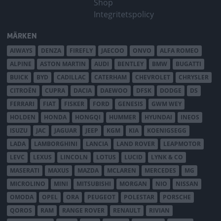
Shop
Integritetspolicy
MÄRKEN
AIWAYS
DENZA
FIREFLY
JAECOO
ONVO
ALFA ROMEO
ALPINE
ASTON MARTIN
AUDI
BENTLEY
BMW
BUGATTI
BUICK
BYD
CADILLAC
CATERHAM
CHEVROLET
CHRYSLER
CITROËN
CUPRA
DACIA
DAEWOO
DFSK
DODGE
DS
FERRARI
FIAT
FISKER
FORD
GENESIS
GWM WEY
HOLDEN
HONDA
HONGQI
HUMMER
HYUNDAI
INEOS
ISUZU
JAC
JAGUAR
JEEP
KGM
KIA
KOENIGSEGG
LADA
LAMBORGHINI
LANCIA
LAND ROVER
LEAPMOTOR
LEVC
LEXUS
LINCOLN
LOTUS
LUCID
LYNK & CO
MASERATI
MAXUS
MAZDA
MCLAREN
MERCEDES
MG
MICROLINO
MINI
MITSUBISHI
MORGAN
NIO
NISSAN
OMODA
OPEL
ORA
PEUGEOT
POLESTAR
PORSCHE
QOROS
RAM
RANGE ROVER
RENAULT
RIVIAN