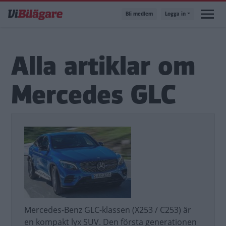
Hoppa
Bli medlem
Logga in
till
huvudinnehåll
Alla artiklar om
Mercedes GLC
Mercedes-Benz GLC-klassen (X253 / C253) är
en kompakt lyx SUV. Den första generationen