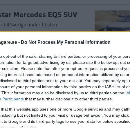
ostar Mercedes EQS SUV
till Sverige under hösten.
agare.se -
Do Not Process My Personal Information
to opt-out of the sale, sharing to third parties, or processing of your per
na flaggskeppsmodellen
formation for targeted advertising by us, please use the below opt-out s
r selection. Please note that after your opt-out request is processed y
sion av elbilen EQS. Den får över 60 mils
eing interest-based ads based on personal information utilized by us or
disclosed to third parties prior to your opt-out. You may separately opt-
losure of your personal information by third parties on the IAB’s list of
. This information may also be disclosed by us to third parties on the
IA
Participants
that may further disclose it to other third parties.
 that this website/app uses one or more Google services and may gath
including but not limited to your visit or usage behaviour. You may click 
 to Google and its third-party tags to use your data for below specifi
ogle consent section.