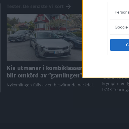
Tester: De senaste vi kört
Persona
Google 
Kia utmanar i kombiklassen –
”God chans
blir omkörd av ”gamlingen”
Utbudet av te
krympt men fy
Nykomlingen fälls av en besvärande nackdel.
bZ4X Touring.