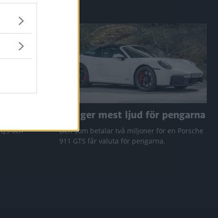
a RAV4
Den ger mest ljud för pengarna
 Q3 och
Den som betalar två miljoner för en Porsche
911 GTS får valuta för pengarna.