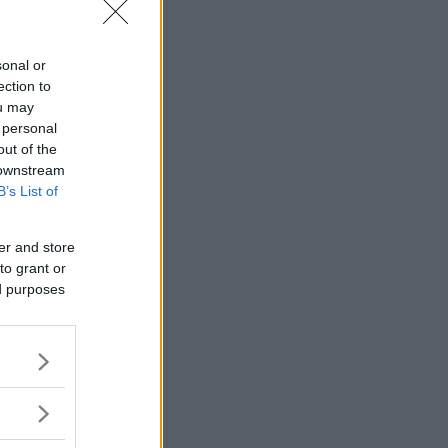
sonal or
ection to
ou may
 personal
out of the
 downstream
B’s List of
er and store
to grant or
ed purposes