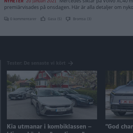
Mercedes siktar på Volvo XC40 
NYHETER
20 januari 2021
premiärvisades på onsdagen. Här är alla detaljer om nyk
0 kommentarer
Gasa (5)
Bromsa (3)
Tester: De senaste vi kört
Kia utmanar i kombiklassen –
”God chans