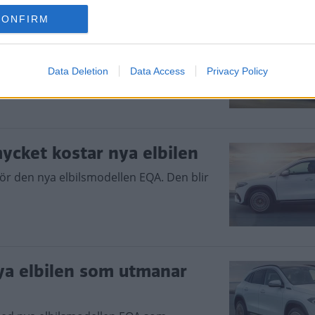
CONFIRM
oner med fyrhjulsdrift
av elbilen EQA – båda med fyrhjulsdrift.
Data Deletion
Data Access
Privacy Policy
ycket kostar nya elbilen
ör den nya elbilsmodellen EQA. Den blir
ya elbilen som utmanar