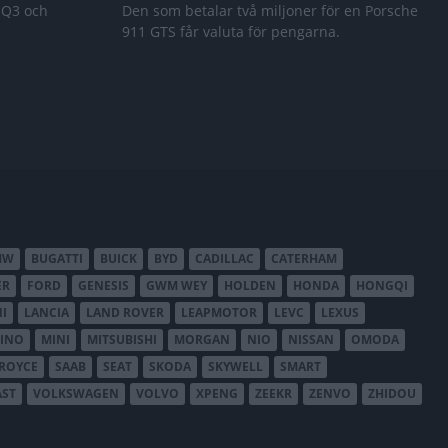
 Q3 och
Den som betalar två miljoner för en Porsche
911 GTS får valuta för pengarna.
MW
BUGATTI
BUICK
BYD
CADILLAC
CATERHAM
ER
FORD
GENESIS
GWM WEY
HOLDEN
HONDA
HONGQI
I
LANCIA
LAND ROVER
LEAPMOTOR
LEVC
LEXUS
INO
MINI
MITSUBISHI
MORGAN
NIO
NISSAN
OMODA
-ROYCE
SAAB
SEAT
SKODA
SKYWELL
SMART
AST
VOLKSWAGEN
VOLVO
XPENG
ZEEKR
ZENVO
ZHIDOU