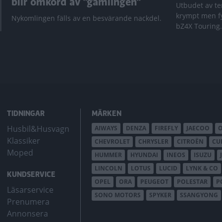
blir omkörd av ”gamlingen”
Utbudet av te
krympt men fy
Nykomlingen fälls av en besvärande nackdel.
bZ4X Touring.
TIDNINGAR
MÄRKEN
Husbil&Husvagn
AIWAYS
DENZA
FIREFLY
JAECOO
Klassiker
CHEVROLET
CHRYSLER
CITROËN
CU
Moped
HUMMER
HYUNDAI
INEOS
ISUZU
LINCOLN
LOTUS
LUCID
LYNK & CO
KUNDSERVICE
OPEL
ORA
PEUGEOT
POLESTAR
P
Läsarservice
SONO MOTORS
SPYKER
SSANGYONG
Prenumera
Annonsera