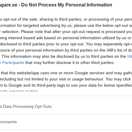
t pris?
agare.se -
Do Not Process My Personal Information
to opt-out of the sale, sharing to third parties, or processing of your per
formation for targeted advertising by us, please use the below opt-out s
r selection. Please note that after your opt-out request is processed y
ia Picanto och Bilråd
eing interest-based ads based on personal information utilized by us or
disclosed to third parties prior to your opt-out. You may separately opt-
undägaren Filip letar begagnad diesel –
losure of your personal information by third parties on the IAB’s list of
es och sprallig trepip från Kia. Plus
. This information may also be disclosed by us to third parties on the
IA
 polisens nya high-tech bil som KITT i tv-
Participants
that may further disclose it to other third parties.
 that this website/app uses one or more Google services and may gath
including but not limited to your visit or usage behaviour. You may click 
 to Google and its third-party tags to use your data for below specifi
ogle consent section.
 andra får toppbetyg
d nya kompaktsuven Mokka i Euro NCAP:s
l Data Processing Opt Outs
.
consents