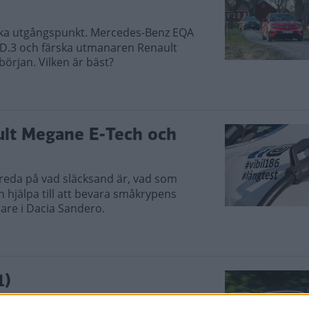
lika utgångspunkt. Mercedes-Benz EQA
 ID.3 och färska utmanaren Renault
början. Vilken är bäst?
ult Megane E-Tech och
u reda på vad släcksand är, vad som
an hjälpa till att bevara småkrypens
re i Dacia Sandero.
1)
tten nedåt i klasserna. EQA är