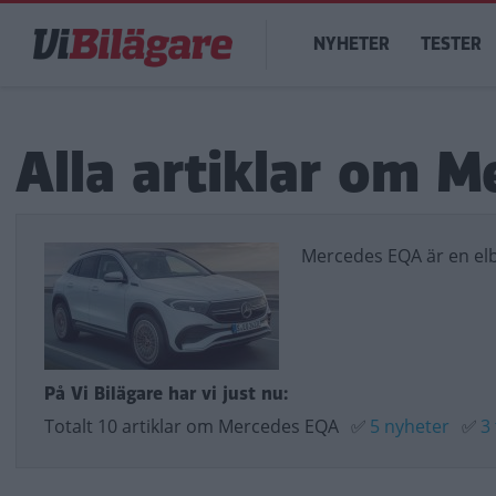
Hoppa
Main
till
NYHETER
TESTER
navigation
huvudinnehåll
Alla artiklar om 
Mercedes EQA är en el
På Vi Bilägare har vi just nu:
Totalt 10 artiklar om Mercedes EQA
✅
5 nyheter
✅
3