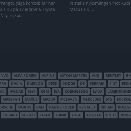
rrängdugliga kombibilar har
Vi ställe nykomlingen mot Audi
lls nu på av eldrivna Toyota
Mazda CX-5.
 Vi provkör.
ONVO
ALFA ROMEO
ALPINE
ASTON MARTIN
AUDI
BENTLEY
B
PRA
DACIA
DAEWOO
DFSK
DODGE
DS
FERRARI
FIAT
FISK
JAC
JAGUAR
JEEP
KGM
KIA
KOENIGSEGG
LADA
LAMBORGHIN
MASERATI
MAXUS
MAZDA
MCLAREN
MERCEDES
MG
MICROL
ORSCHE
QOROS
RAM
RANGE ROVER
RENAULT
RIVIAN
ROLLS
SUBARU
SUZUKI
TESLA
THINK
TOGG
TOYOTA
UNITI
VINF