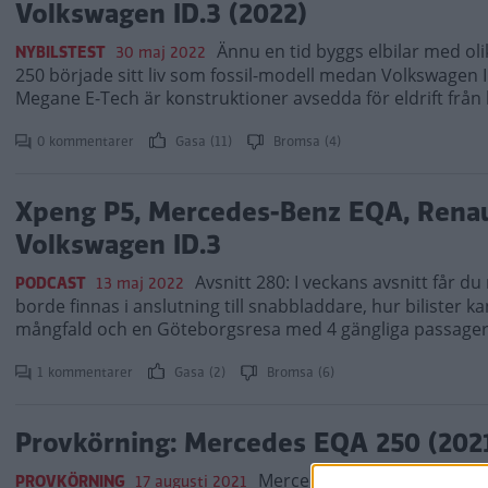
Volkswagen ID.3 (2022)
Ännu en tid byggs elbilar med o
NYBILSTEST
30 maj 2022
250 började sitt liv som fossil-modell medan Volkswagen
Megane E-Tech är konstruktioner avsedda för eldrift från 
0 kommentarer
Gasa (11)
Bromsa (4)
Xpeng P5, Mercedes-Benz EQA, Rena
Volkswagen ID.3
Avsnitt 280: I veckans avsnitt får d
PODCAST
13 maj 2022
borde finnas i anslutning till snabbladdare, hur bilister k
mångfald och en Göteborgsresa med 4 gängliga passagera
1 kommentarer
Gasa (2)
Bromsa (6)
Provkörning: Mercedes EQA 250 (202
Mercedes breddar elbilspale
PROVKÖRNING
17 augusti 2021