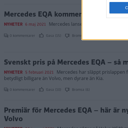
Mercedes EQA kommer i två nya versi
Mercedes lanserar två nya versioner 
NYHETER
6 maj 2021
0 kommentarer
Gasa (15)
Bromsa (14)
Svenskt pris på Mercedes EQA – så m
Mercedes har släppt prislappen f
NYHETER
5 februari 2021
betydligt billigare än Volvo, men dyrare än Kia.
0 kommentarer
Gasa (10)
Bromsa (6)
Premiär för Mercedes EQA – här är n
Volvo