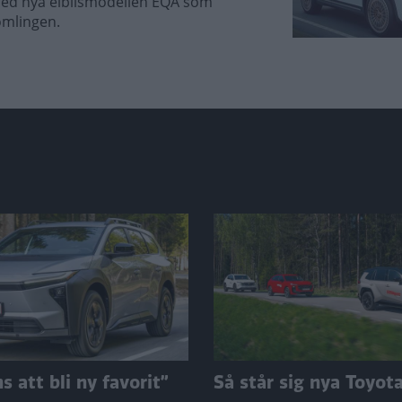
med nya elbilsmodellen EQA som
omlingen.
 att bli ny favorit”
Så står sig nya Toyot