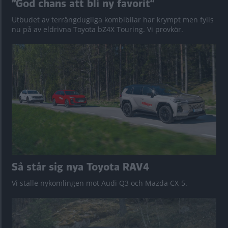
”God chans att bli ny favorit”
Utbudet av terrängdugliga kombibilar har krympt men fylls
nu på av eldrivna Toyota bZ4X Touring. Vi provkör.
Så står sig nya Toyota RAV4
Vi ställe nykomlingen mot Audi Q3 och Mazda CX-5.