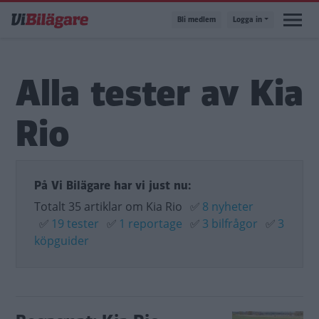
Hoppa
Bli medlem
Logga in
till
huvudinnehåll
Alla tester av Kia
Rio
På Vi Bilägare har vi just nu:
Totalt 35 artiklar om Kia Rio
✅
8 nyheter
✅
19 tester
✅
1 reportage
✅
3 bilfrågor
✅
3
köpguider