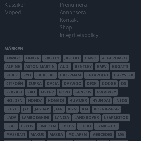
Klassiker
Prenumera
Moped
Annonsera
Kontakt
Shop
Integritetspolicy
MÄRKEN
AIWAYS
DENZA
FIREFLY
JAECOO
ONVO
ALFA ROMEO
ALPINE
ASTON MARTIN
AUDI
BENTLEY
BMW
BUGATTI
BUICK
BYD
CADILLAC
CATERHAM
CHEVROLET
CHRYSLER
CITROËN
CUPRA
DACIA
DAEWOO
DFSK
DODGE
DS
FERRARI
FIAT
FISKER
FORD
GENESIS
GWM WEY
HOLDEN
HONDA
HONGQI
HUMMER
HYUNDAI
INEOS
ISUZU
JAC
JAGUAR
JEEP
KGM
KIA
KOENIGSEGG
LADA
LAMBORGHINI
LANCIA
LAND ROVER
LEAPMOTOR
LEVC
LEXUS
LINCOLN
LOTUS
LUCID
LYNK & CO
MASERATI
MAXUS
MAZDA
MCLAREN
MERCEDES
MG