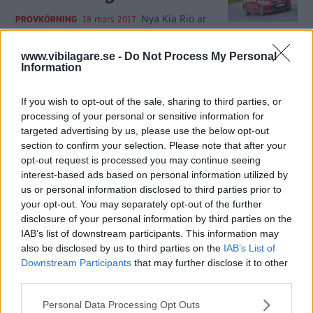
Nya Kia Rio är
PROVKÖRNING
18 mars 2017
en småbil av senaste snitt. I jämförelse
med resten av bilen känns dock dess motor som rena
www.vibilagare.se -
Do Not Process My Personal
antikviteten.
Information
12 kommentarer
Gasa (33)
Bromsa (48)
If you wish to opt-out of the sale, sharing to third parties, or
processing of your personal or sensitive information for
Kia Rio – rapport från
targeted advertising by us, please use the below opt-out
section to confirm your selection. Please note that after your
provkörningen
opt-out request is processed you may continue seeing
interest-based ads based on personal information utilized by
Vädrets makter är inte vänliga
PROVKÖRNING
1 februari 2017
us or personal information disclosed to third parties prior to
mot Vi Bilägares Tommy Wahlström. Men, nya Kia Rio måste
your opt-out. You may separately opt-out of the further
provköras, trots hällregn.
disclosure of your personal information by third parties on the
IAB’s list of downstream participants. This information may
2 kommentarer
Gasa (17)
Bromsa (16)
also be disclosed by us to third parties on the
IAB’s List of
Downstream Participants
that may further disclose it to other
third parties.
Biltest: Chevrolet Aveo, Kia Rio
(2011)
Please note that this website/app uses one or more Google
Personal Data Processing Opt Outs