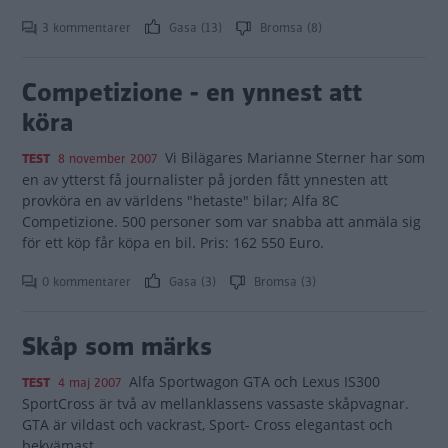
3 kommentarer
Gasa (13)
Bromsa (8)
Competizione - en ynnest att
köra
Vi Bilägares Marianne Sterner har som
TEST
8 november 2007
en av ytterst få journalister på jorden fått ynnesten att
provköra en av världens "hetaste" bilar; Alfa 8C
Competizione. 500 personer som var snabba att anmäla sig
för ett köp får köpa en bil. Pris: 162 550 Euro.
0 kommentarer
Gasa (3)
Bromsa (3)
Skåp som märks
Alfa Sportwagon GTA och Lexus IS300
TEST
4 maj 2007
SportCross är två av mellanklassens vassaste skåpvagnar.
GTA är vildast och vackrast, Sport- Cross elegantast och
bekvämast.