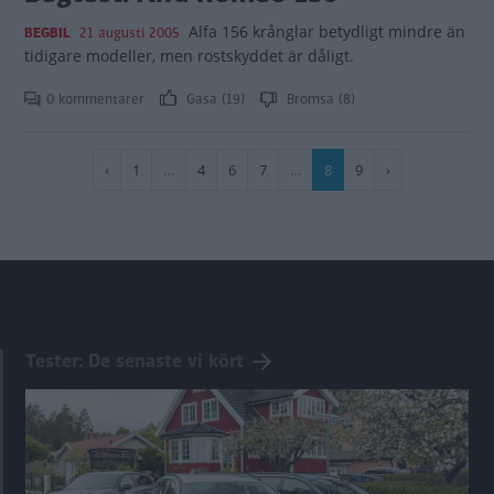
Alfa 156 krånglar betydligt mindre än
BEGBIL
21 augusti 2005
tidigare modeller, men rostskyddet är dåligt.
0 kommentarer
Gasa (19)
Bromsa (8)
Paginering
Föregående
‹
Sida
1
…
Sida
4
Sida
6
Sida
7
…
Nuvarande
8
Sida
9
Nästa
›
sida
sida
sida
Tester: De senaste vi kört