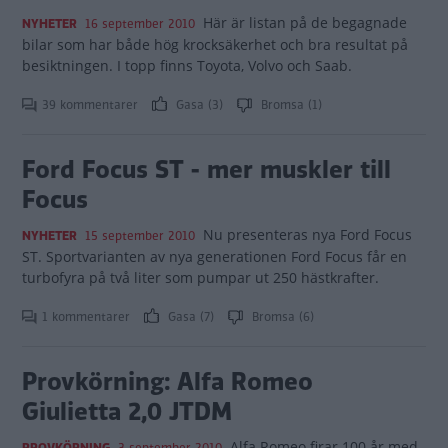
Här är listan på de begagnade
NYHETER
16 september 2010
bilar som har både hög krocksäkerhet och bra resultat på
besiktningen. I topp finns Toyota, Volvo och Saab.
39 kommentarer
Gasa (3)
Bromsa (1)
Ford Focus ST - mer muskler till
Focus
Nu presenteras nya Ford Focus
NYHETER
15 september 2010
ST. Sportvarianten av nya generationen Ford Focus får en
turbofyra på två liter som pumpar ut 250 hästkrafter.
1 kommentarer
Gasa (7)
Bromsa (6)
Provkörning: Alfa Romeo
Giulietta 2,0 JTDM
Alfa Romeo firar 100 år med