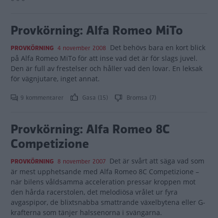
Provkörning: Alfa Romeo MiTo
Det behövs bara en kort blick
PROVKÖRNING
4 november 2008
på Alfa Romeo MiTo för att inse vad det är för slags juvel.
Den är full av frestelser och håller vad den lovar. En leksak
för vägnjutare, inget annat.
9 kommentarer
Gasa (15)
Bromsa (7)
Provkörning: Alfa Romeo 8C
Competizione
Det är svårt att säga vad som
PROVKÖRNING
8 november 2007
är mest upphetsande med Alfa Romeo 8C Competizione –
när bilens våldsamma acceleration pressar kroppen mot
den hårda racerstolen, det melodiösa vrålet ur fyra
avgaspipor, de blixtsnabba smattrande växelbytena eller G-
krafterna som tänjer halssenorna i svängarna.