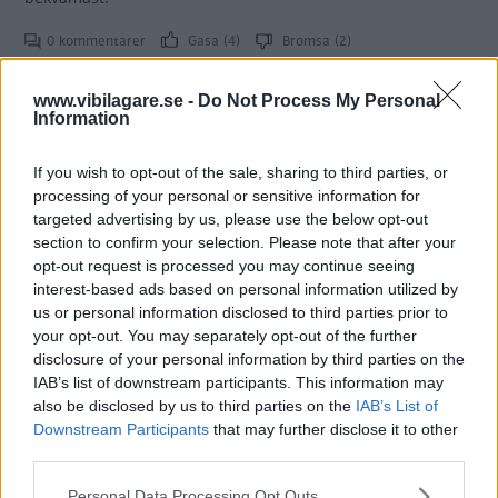
0 kommentarer
Gasa (4)
Bromsa (2)
www.vibilagare.se -
Do Not Process My Personal
Biltest: Alfa 159, Honda Accord
Information
Type-S
If you wish to opt-out of the sale, sharing to third parties, or
Nya Alfa 159 kör skjortan av det mesta,
TEST
3 maj 2007
processing of your personal or sensitive information for
inklusive duellmotståndaren Honda Accord Type-S. Men
targeted advertising by us, please use the below opt-out
även pengarna rinner i väg i högt tempo. Ägar-ekonomi är
section to confirm your selection. Please note that after your
inte 159:ans starkaste gren och om kostnaderna får styra är
opt-out request is processed you may continue seeing
Type-S solklar testvinnare.
interest-based ads based on personal information utilized by
us or personal information disclosed to third parties prior to
0 kommentarer
Gasa (12)
Bromsa (8)
your opt-out. You may separately opt-out of the further
disclosure of your personal information by third parties on the
IAB’s list of downstream participants. This information may
Körglädje så det dånar
also be disclosed by us to third parties on the
IAB’s List of
Downstream Participants
that may further disclose it to other
Nya Alfa 159 kör skjortan av det mesta,
TEST
3 maj 2007
third parties.
inklusive duellmotståndaren Honda Accord Type-S. Men
även pengarna rinner i väg i högt tempo. Ägar-ekonomi är
Please note that this website/app uses one or more Google
Personal Data Processing Opt Outs