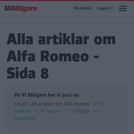
Hoppa
Bli medlem
Logga in
till
huvudinnehåll
Alla artiklar om
Alfa Romeo -
Sida 8
På Vi Bilägare har vi just nu:
Totalt 129 artiklar om Alfa Romeo
✅
55
nyheter
✅
41 tester
✅
1 bilfråga
✅
1
köpguide