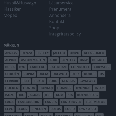
Husbil&Husvagn
Läsarservice
Klassiker
Prenumera
Moped
Annonsera
Kontakt
Shop
Integritetspolicy
MÄRKEN
AIWAYS
DENZA
FIREFLY
JAECOO
ONVO
ALFA ROMEO
ALPINE
ASTON MARTIN
AUDI
BENTLEY
BMW
BUGATTI
BUICK
BYD
CADILLAC
CATERHAM
CHEVROLET
CHRYSLER
CITROËN
CUPRA
DACIA
DAEWOO
DFSK
DODGE
DS
FERRARI
FIAT
FISKER
FORD
GENESIS
GWM WEY
HOLDEN
HONDA
HONGQI
HUMMER
HYUNDAI
INEOS
ISUZU
JAC
JAGUAR
JEEP
KGM
KIA
KOENIGSEGG
LADA
LAMBORGHINI
LANCIA
LAND ROVER
LEAPMOTOR
LEVC
LEXUS
LINCOLN
LOTUS
LUCID
LYNK & CO
MASERATI
MAXUS
MAZDA
MCLAREN
MERCEDES
MG