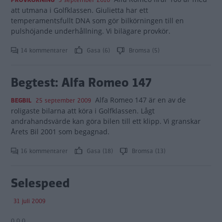
PROVKÖRNING
3 september 2010
att utmana i Golfklassen. Giulietta har ett
temperamentsfullt DNA som gör bilkörningen till en
pulshöjande underhållning. Vi bilägare provkör.
14 kommentarer
Gasa (6)
Bromsa (5)
Begtest: Alfa Romeo 147
Alfa Romeo 147 är en av de
BEGBIL
25 september 2009
roligaste bilarna att köra i Golfklassen. Lågt
andrahandsvärde kan göra bilen till ett klipp. Vi granskar
Årets Bil 2001 som begagnad.
16 kommentarer
Gasa (18)
Bromsa (13)
Selespeed
31 juli 2009
0 0 0