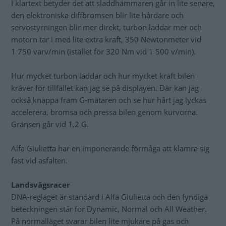
I klartext betyder det att sladdhämmaren går in lite senare,
den elektroniska diffbromsen blir lite hårdare och
servostyrningen blir mer direkt, turbon laddar mer och
motorn tar i med lite extra kraft, 350 Newtonmeter vid
1 750 varv/min (istället för 320 Nm vid 1 500 v/min).
Hur mycket turbon laddar och hur mycket kraft bilen
kräver för tillfället kan jag se på displayen. Där kan jag
också knappa fram G-mätaren och se hur hårt jag lyckas
accelerera, bromsa och pressa bilen genom kurvorna.
Gränsen går vid 1,2 G.
Alfa Giulietta har en imponerande förmåga att klamra sig
fast vid asfalten.
Landsvägsracer
DNA-reglaget är standard i Alfa Giulietta och den fyndiga
beteckningen står för Dynamic, Normal och All Weather.
På normalläget svarar bilen lite mjukare på gas och