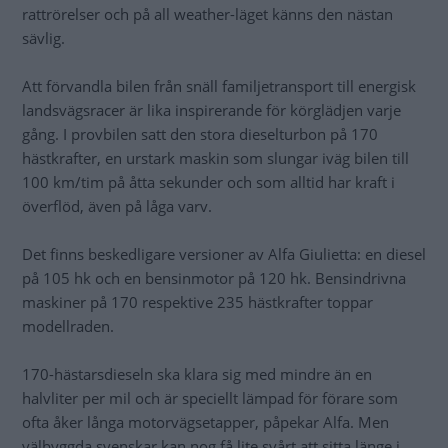
rattrörelser och på all weather-läget känns den nästan
sävlig.
Att förvandla bilen från snäll familjetransport till energisk
landsvägsracer är lika inspirerande för körglädjen varje
gång. I provbilen satt den stora dieselturbon på 170
hästkrafter, en urstark maskin som slungar iväg bilen till
100 km/tim på åtta sekunder och som alltid har kraft i
överflöd, även på låga varv.
Det finns beskedligare versioner av Alfa Giulietta: en diesel
på 105 hk och en bensinmotor på 120 hk. Bensindrivna
maskiner på 170 respektive 235 hästkrafter toppar
modellraden.
170-hästarsdieseln ska klara sig med mindre än en
halvliter per mil och är speciellt lämpad för förare som
ofta åker långa motorvägsetapper, påpekar Alfa. Men
välbyggda svenskar kan nog få lite svårt att sitta länge i