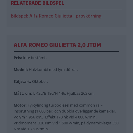
RELATERADE BILDSPEL
Bildspel: Alfa Romeo Giulietta - provkörning
ALFA ROMEO GIULIETTA 2,0 JTDM
Pris:
Inte bestämt.
Modell:
Halvkombi med fyra dörrar.
Säljstart:
Oktober.
Mått, cm:
L 435/B 180/H 146. Hjulbas 263 cm.
Motor:
Fyrcylindrig turbodiesel med common rail-
insprutning (1 600 bar) och dubbla överliggande kamaxlar.
Volym 1 956 cm3. Effekt 170 hk vid 4 000 v/min.
Vridmoment 320 Nm vid 1 500 v/min, på dynamic-läget 350
Nm vid 1 750 v/min.