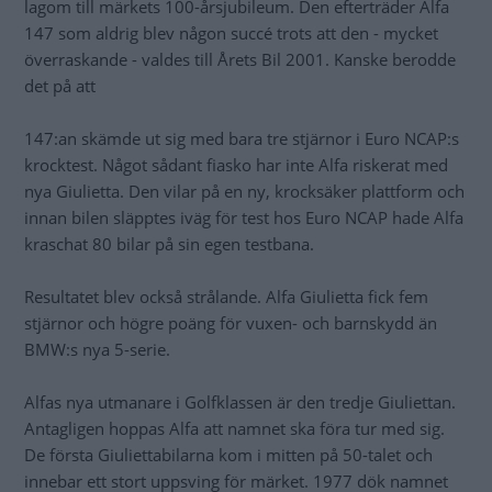
lagom till märkets 100-årsjubileum. Den efterträder Alfa
147 som aldrig blev någon succé trots att den - mycket
överraskande - valdes till Årets Bil 2001. Kanske berodde
det på att
147:an skämde ut sig med bara tre stjärnor i Euro NCAP:s
krocktest. Något sådant fiasko har inte Alfa riskerat med
nya Giulietta. Den vilar på en ny, krocksäker plattform och
innan bilen släpptes iväg för test hos Euro NCAP hade Alfa
kraschat 80 bilar på sin egen testbana.
Resultatet blev också strålande. Alfa Giulietta fick fem
stjärnor och högre poäng för vuxen- och barnskydd än
BMW:s nya 5-serie.
Alfas nya utmanare i Golfklassen är den tredje Giuliettan.
Antagligen hoppas Alfa att namnet ska föra tur med sig.
De första Giuliettabilarna kom i mitten på 50-talet och
innebar ett stort uppsving för märket. 1977 dök namnet