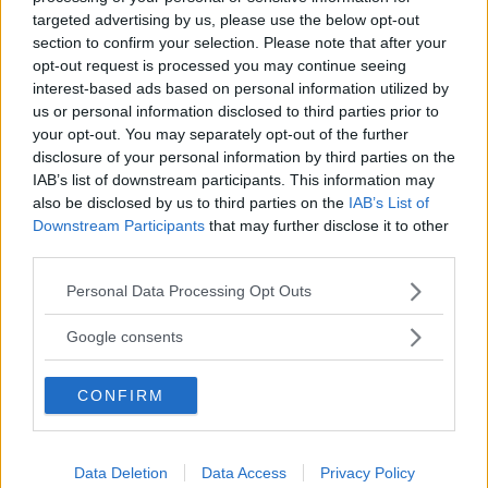
targeted advertising by us, please use the below opt-out
pålitlig. Gång efter annan tändes varningslampor: det var
section to confirm your selection. Please note that after your
fel på krockkuddarna, eller turbon, eller DNA-reglaget...
opt-out request is processed you may continue seeing
interest-based ads based on personal information utilized by
Varningarna slocknade lyckligtvis så småningom.
us or personal information disclosed to third parties prior to
Stopp/startfunktionen kom dock aldrig igång. Vi skyller på
your opt-out. You may separately opt-out of the further
att provbilen var ett tidigt exemplar. När Alfa Romeo
disclosure of your personal information by third parties on the
Giulietta kommer till Sverige i oktober har produktionen
IAB’s list of downstream participants. This information may
also be disclosed by us to third parties on the
IAB’s List of
varit igång länge och eventuella brister förhoppningsvis
Downstream Participants
that may further disclose it to other
fixade.
third parties.
Vad Giulietta ska kosta är inte bestämt. Tidigare har Alfa
Please note that this website/app uses one or more Google
Personal Data Processing Opt Outs
services and may gather and store information including but
Romeos bilar varit ganska dyra i Sverige, men nu har en
not limited to your visit or usage behaviour. You may click to
ny importör trätt in på scenen och Fiat Group Automobiles
Google consents
grant or deny consent to Google and its third-party tags to
Sweden är nog försiktig.
use your data for below specified purposes in below Google
CONFIRM
consent section.
Prisnivåerna bestäms antagligen av ärkerivalen
Volkswagen Golf. Det skulle betyda att billigaste Alfa
Giulietta, med 120-hästars bensinmotor, kommer att
Data Deletion
Data Access
Privacy Policy