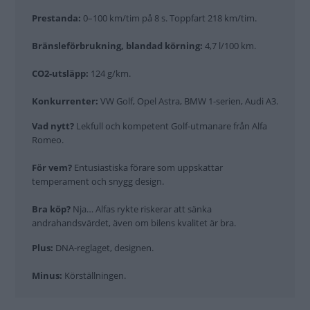
Prestanda:
0–100 km/tim på 8 s. Toppfart 218 km/tim.
Bränsleförbrukning, blandad körning:
4,7 l/100 km.
CO2-utsläpp:
124 g/km.
Konkurrenter:
VW Golf, Opel Astra, BMW 1-serien, Audi A3.
Vad nytt?
Lekfull och kompetent Golf-utmanare från Alfa
Romeo.
För vem?
Entusiastiska förare som uppskattar
temperament och snygg design.
Bra köp?
Nja… Alfas rykte riskerar att sänka
andrahandsvärdet, även om bilens kvalitet är bra.
Plus:
DNA-reglaget, designen.
Minus:
Körställningen.