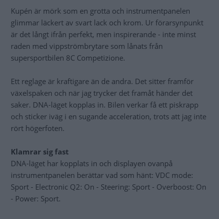
Kupén är mörk som en grotta och instrumentpanelen
glimmar läckert av svart lack och krom. Ur förarsynpunkt
är det långt ifrån perfekt, men inspirerande - inte minst
raden med vippströmbrytare som lånats från
supersportbilen 8C Competizione.
Ett reglage är kraftigare än de andra. Det sitter framför
växelspaken och när jag trycker det framåt händer det
saker. DNA-läget kopplas in. Bilen verkar få ett piskrapp
och sticker iväg i en sugande acceleration, trots att jag inte
rört högerfoten.
Klamrar sig fast
DNA-läget har kopplats in och displayen ovanpå
instrumentpanelen berättar vad som hänt: VDC mode:
Sport - Electronic Q2: On - Steering: Sport - Overboost: On
- Power: Sport.