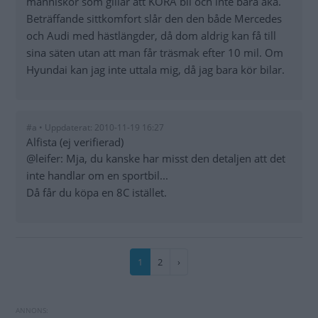
människor som gillar att KÖRA bil och inte bara åka.
Beträffande sittkomfort slår den den både Mercedes
och Audi med hästlängder, då dom aldrig kan få till
sina säten utan att man får träsmak efter 10 mil. Om
Hyundai kan jag inte uttala mig, då jag bara kör bilar.
#a • Uppdaterat: 2010-11-19 16:27
Alfista (ej verifierad)
@leifer: Mja, du kanske har misst den detaljen att det
inte handlar om en sportbil...
Då får du köpa en 8C istället.
Paginering
Nuvarande
1
Sida
2
Nästa
›
sida
sida