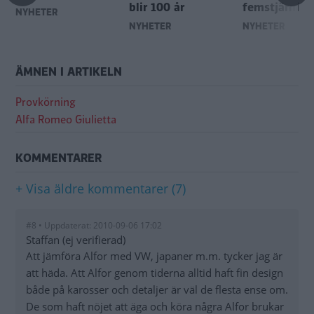
blir 100 år
femstjärniga
NYHETER
NYHETER
NYHETER
ÄMNEN I ARTIKELN
Provkörning
Alfa Romeo Giulietta
KOMMENTARER
+ Visa äldre kommentarer (7)
#8 • Uppdaterat: 2010-09-06 17:02
Staffan (ej verifierad)
Att jämföra Alfor med VW, japaner m.m. tycker jag är
att häda. Att Alfor genom tiderna alltid haft fin design
både på karosser och detaljer är väl de flesta ense om.
De som haft nöjet att äga och köra några Alfor brukar