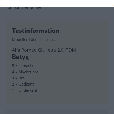
kosta runt 190 000 kronor och 170-hästarsdieseln kanske
100 000 kronor mer.
Testinformation
Modeller i det här testet:
Alfa Romeo Giulietta 2,0 JTDM
Betyg
5 = Utmärkt
4 = Mycket bra
3 = Bra
2 = Godkänt
1 = Underkänt