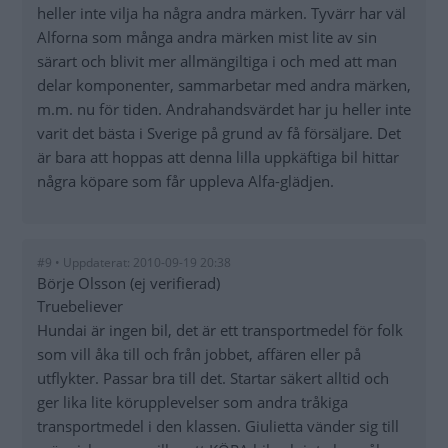
heller inte vilja ha några andra märken. Tyvärr har väl
Alforna som många andra märken mist lite av sin
särart och blivit mer allmängiltiga i och med att man
delar komponenter, sammarbetar med andra märken,
m.m. nu för tiden. Andrahandsvärdet har ju heller inte
varit det bästa i Sverige på grund av få försäljare. Det
är bara att hoppas att denna lilla uppkäftiga bil hittar
några köpare som får uppleva Alfa-glädjen.
#9 • Uppdaterat: 2010-09-19 20:38
Börje Olsson (ej verifierad)
Truebeliever
Hundai är ingen bil, det är ett transportmedel för folk
som vill åka till och från jobbet, affären eller på
utflykter. Passar bra till det. Startar säkert alltid och
ger lika lite körupplevelser som andra tråkiga
transportmedel i den klassen. Giulietta vänder sig till