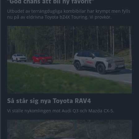
”God chans att bli ny favorit”
Utbudet av terrängdugliga kombibilar har krympt men fylls
nu på av eldrivna Toyota bZ4X Touring. Vi provkör.
Så står sig nya Toyota RAV4
Vi ställe nykomlingen mot Audi Q3 och Mazda CX-5.