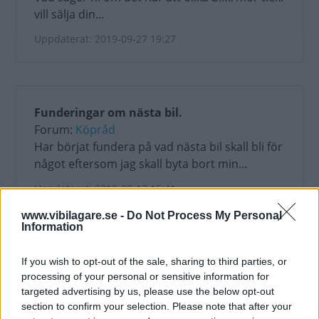
vill sälja din...
Uppdaterat: 2019-09-27 19:27
Funderingar om nästa bil.
Forum:
Köpråd
Har börjat fundera på vad nästa bil skall bli för
något eftersom jag skall byta bort min...
Uppdaterat: 2019-09-13 15:41
www.vibilagare.se -
Do Not Process My Personal
Information
Elbaklucka
If you wish to opt-out of the sale, sharing to third parties, or
processing of your personal or sensitive information for
Forum:
Teknik och elektronik
targeted advertising by us, please use the below opt-out
Lägger in ett nytt ämne som skapat...
section to confirm your selection. Please note that after your