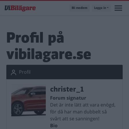
Hoppa
Bli medlem
Logga in
till
huvudinnehåll
Profil på
vibilagare.se
Profil
christer_1
Forum signatur
Det är inte lätt att vara enögd,
för då har man dubbelt så
svårt att se sanningen!
Bio