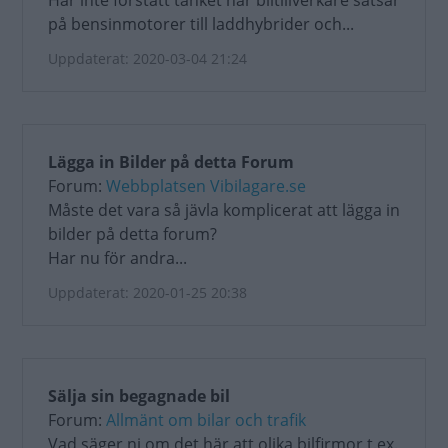
Har inte förstått tänket när biltillverkare satsar
på bensinmotorer till laddhybrider och...
Uppdaterat: 2020-03-04 21:24
Lägga in Bilder på detta Forum
Forum:
Webbplatsen Vibilagare.se
Måste det vara så jävla komplicerat att lägga in
bilder på detta forum?
Har nu för andra...
Uppdaterat: 2020-01-25 20:38
Sälja sin begagnade bil
Forum:
Allmänt om bilar och trafik
Vad säger ni om det här att olika bilfirmor t.ex.