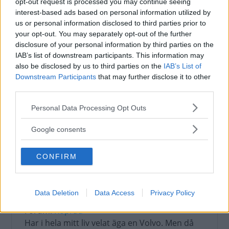
Uppdaterat: 2019-01-04 15:36
opt-out request is processed you may continue seeing
interest-based ads based on personal information utilized by
us or personal information disclosed to third parties prior to
your opt-out. You may separately opt-out of the further
disclosure of your personal information by third parties on the
Verklig förbrukning enligt Motormännen
IAB’s list of downstream participants. This information may
Forum:
Bränsle
also be disclosed by us to third parties on the
IAB’s List of
Downstream Participants
that may further disclose it to other
FAKTA
third parties.
Sju bistra exempel
Audi A4 Avant 2,0 TDI Q
Please note that this website/app uses one or more Google
Personal Data Processing Opt Outs
Drivmedel: Diesel
services and may gather and store information including but
Uppgivna förbrukning:...
not limited to your visit or usage behaviour. You may click to
Google consents
grant or deny consent to Google and its third-party tags to
Uppdaterat: 2017-05-09 22:33
use your data for below specified purposes in below Google
CONFIRM
consent section.
Data Deletion
Data Access
Privacy Policy
Val av bil
Forum:
Köpråd
Har i hela mitt liv velat äga en Volvo. Men då