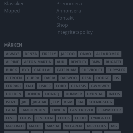
Klassiker
Prenumera
Moped
Annonsera
Kontakt
Shop
Integritetspolicy
MÄRKEN
AIWAYS
DENZA
FIREFLY
JAECOO
ONVO
ALFA ROMEO
ALPINE
ASTON MARTIN
AUDI
BENTLEY
BMW
BUGATTI
BUICK
BYD
CADILLAC
CATERHAM
CHEVROLET
CHRYSLER
CITROËN
CUPRA
DACIA
DAEWOO
DFSK
DODGE
DS
FERRARI
FIAT
FISKER
FORD
GENESIS
GWM WEY
HOLDEN
HONDA
HONGQI
HUMMER
HYUNDAI
INEOS
ISUZU
JAC
JAGUAR
JEEP
KGM
KIA
KOENIGSEGG
LADA
LAMBORGHINI
LANCIA
LAND ROVER
LEAPMOTOR
LEVC
LEXUS
LINCOLN
LOTUS
LUCID
LYNK & CO
MASERATI
MAXUS
MAZDA
MCLAREN
MERCEDES
MG