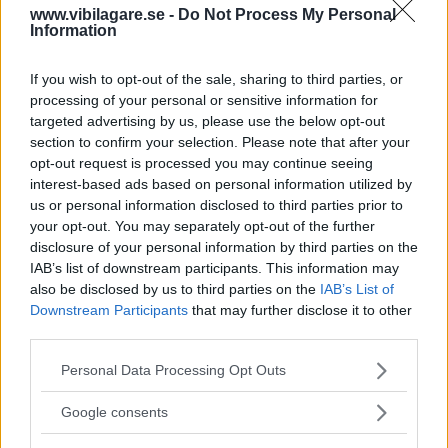
www.vibilagare.se -
Do Not Process My Personal
Backkameran i varmt väder
Information
Uppdaterat: 2024-05-03 17:12
If you wish to opt-out of the sale, sharing to third parties, or
processing of your personal or sensitive information for
1 0 0
targeted advertising by us, please use the below opt-out
section to confirm your selection. Please note that after your
Glidok
opt-out request is processed you may continue seeing
interest-based ads based on personal information utilized by
Uppdaterat: 2024-03-31 19:43
us or personal information disclosed to third parties prior to
your opt-out. You may separately opt-out of the further
6 0 0
disclosure of your personal information by third parties on the
IAB’s list of downstream participants. This information may
also be disclosed by us to third parties on the
IAB’s List of
Takata krockkuddar
Downstream Participants
that may further disclose it to other
third parties.
Uppdaterat: 2023-11-28 17:21
Please note that this website/app uses one or more Google
Personal Data Processing Opt Outs
4 0 0
services and may gather and store information including but
not limited to your visit or usage behaviour. You may click to
Google consents
grant or deny consent to Google and its third-party tags to
Paginering