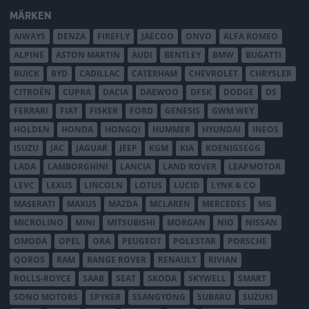
MÄRKEN
AIWAYS
DENZA
FIREFLY
JAECOO
ONVO
ALFA ROMEO
ALPINE
ASTON MARTIN
AUDI
BENTLEY
BMW
BUGATTI
BUICK
BYD
CADILLAC
CATERHAM
CHEVROLET
CHRYSLER
CITROËN
CUPRA
DACIA
DAEWOO
DFSK
DODGE
DS
FERRARI
FIAT
FISKER
FORD
GENESIS
GWM WEY
HOLDEN
HONDA
HONGQI
HUMMER
HYUNDAI
INEOS
ISUZU
JAC
JAGUAR
JEEP
KGM
KIA
KOENIGSEGG
LADA
LAMBORGHINI
LANCIA
LAND ROVER
LEAPMOTOR
LEVC
LEXUS
LINCOLN
LOTUS
LUCID
LYNK & CO
MASERATI
MAXUS
MAZDA
MCLAREN
MERCEDES
MG
MICROLINO
MINI
MITSUBISHI
MORGAN
NIO
NISSAN
OMODA
OPEL
ORA
PEUGEOT
POLESTAR
PORSCHE
QOROS
RAM
RANGE ROVER
RENAULT
RIVIAN
ROLLS-ROYCE
SAAB
SEAT
SKODA
SKYWELL
SMART
SONO MOTORS
SPYKER
SSANGYONG
SUBARU
SUZUKI