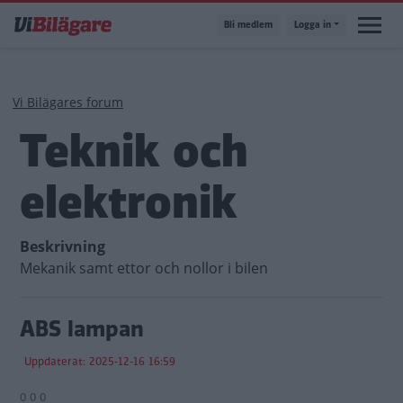
Hoppa
Bli medlem
Logga in
till
huvudinnehåll
Länkstig
Vi Bilägares forum
Teknik och
elektronik
Beskrivning
Mekanik samt ettor och nollor i bilen
ABS lampan
Uppdaterat: 2025-12-16 16:59
0 0 0