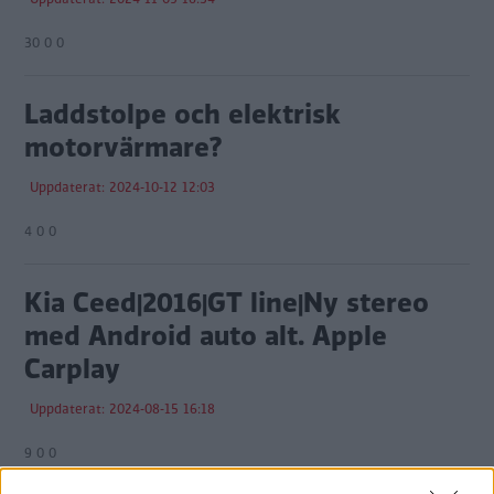
30 0 0
Laddstolpe och elektrisk
motorvärmare?
Uppdaterat: 2024-10-12 12:03
4 0 0
Kia Ceed|2016|GT line|Ny stereo
med Android auto alt. Apple
Carplay
Uppdaterat: 2024-08-15 16:18
9 0 0