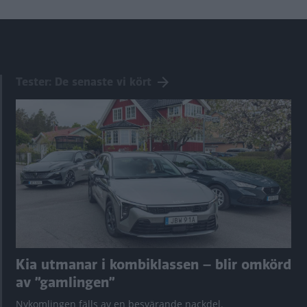
Tester: De senaste vi kört
Kia utmanar i kombiklassen – blir omkörd
av ”gamlingen”
Nykomlingen fälls av en besvärande nackdel.