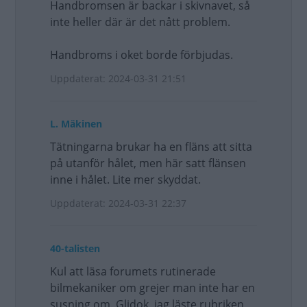
Handbromsen är backar i skivnavet, så
inte heller där är det nått problem.
Handbroms i oket borde förbjudas.
Uppdaterat: 2024-03-31 21:51
L. Mäkinen
Tätningarna brukar ha en fläns att sitta
på utanför hålet, men här satt flänsen
inne i hålet. Lite mer skyddat.
Uppdaterat: 2024-03-31 22:37
40-talisten
Kul att läsa forumets rutinerade
bilmekaniker om grejer man inte har en
susning om. Glidok, jag läste rubriken