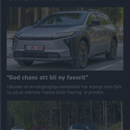
”God chans att bli ny favorit”
Utbudet av terrängdugliga kombibilar har krympt men fylls
nu på av eldrivna Toyota bZ4X Touring. Vi provkör.