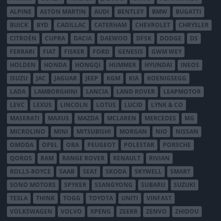
ALPINE
ASTON MARTIN
AUDI
BENTLEY
BMW
BUGATTI
BUICK
BYD
CADILLAC
CATERHAM
CHEVROLET
CHRYSLER
CITROËN
CUPRA
DACIA
DAEWOO
DFSK
DODGE
DS
FERRARI
FIAT
FISKER
FORD
GENESIS
GWM WEY
HOLDEN
HONDA
HONGQI
HUMMER
HYUNDAI
INEOS
ISUZU
JAC
JAGUAR
JEEP
KGM
KIA
KOENIGSEGG
LADA
LAMBORGHINI
LANCIA
LAND ROVER
LEAPMOTOR
LEVC
LEXUS
LINCOLN
LOTUS
LUCID
LYNK & CO
MASERATI
MAXUS
MAZDA
MCLAREN
MERCEDES
MG
MICROLINO
MINI
MITSUBISHI
MORGAN
NIO
NISSAN
OMODA
OPEL
ORA
PEUGEOT
POLESTAR
PORSCHE
QOROS
RAM
RANGE ROVER
RENAULT
RIVIAN
ROLLS-ROYCE
SAAB
SEAT
SKODA
SKYWELL
SMART
SONO MOTORS
SPYKER
SSANGYONG
SUBARU
SUZUKI
TESLA
THINK
TOGG
TOYOTA
UNITI
VINFAST
VOLKSWAGEN
VOLVO
XPENG
ZEEKR
ZENVO
ZHIDOU