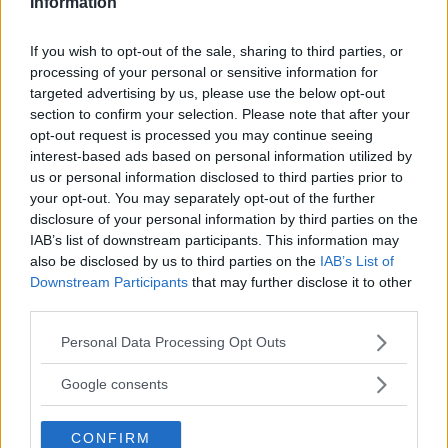
Information
vad de borde göra, skulle kärvande
glidok inte existera. I Sverige borde
If you wish to opt-out of the sale, sharing to third parties, or
isärtagning och smörjning av bromsar
processing of your personal or sensitive information for
ingå i all service.
targeted advertising by us, please use the below opt-out
section to confirm your selection. Please note that after your
opt-out request is processed you may continue seeing
När en glidpinne rostat fast totalt som
interest-based ads based on personal information utilized by
Mäkinen berättar om har ägaren eller
us or personal information disclosed to third parties prior to
verkstaden inte brytt sig om bromsarna
your opt-out. You may separately opt-out of the further
på länge.
disclosure of your personal information by third parties on the
IAB’s list of downstream participants. This information may
Själv kollar jag över den saken 2 ggr om
also be disclosed by us to third parties on the
IAB’s List of
året vid byte av däck.
Downstream Participants
that may further disclose it to other
third parties.
När du haft bilen inne på service och
Please note that this website/app uses one or more Google
Personal Data Processing Opt Outs
det står "Kontroll bromsar" har de tittat
services and may gather and store information including but
på beläggens tjocklek genom hålen i
not limited to your visit or usage behaviour. You may click to
Google consents
fäljen. Plocka bort och göra det på
grant or deny consent to Google and its third-party tags to
use your data for below specified purposes in below Google
riktigt brukar de ha som tillägg.
CONFIRM
consent section.