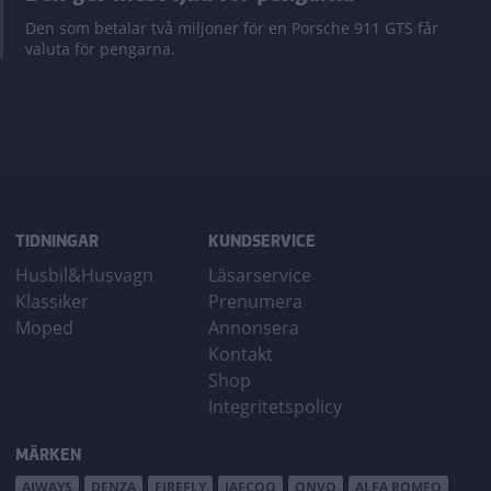
Den som betalar två miljoner för en Porsche 911 GTS får
valuta för pengarna.
TIDNINGAR
KUNDSERVICE
Husbil&Husvagn
Läsarservice
Klassiker
Prenumera
Moped
Annonsera
Kontakt
Shop
Integritetspolicy
MÄRKEN
AIWAYS
DENZA
FIREFLY
JAECOO
ONVO
ALFA ROMEO