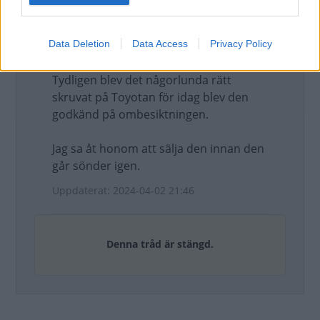
Uppdaterat: 2024-04-01 10:08
Data Deletion
Data Access
Privacy Policy
L. Mäkinen
Tydligen blev det någorlunda rätt
skruvat på Toyotan för idag blev den
godkänd på ombesiktningen.
Jag sa åt honom att sälja den innan den
går sönder igen.
Uppdaterat: 2024-04-02 21:46
Denna tråd är stängd.