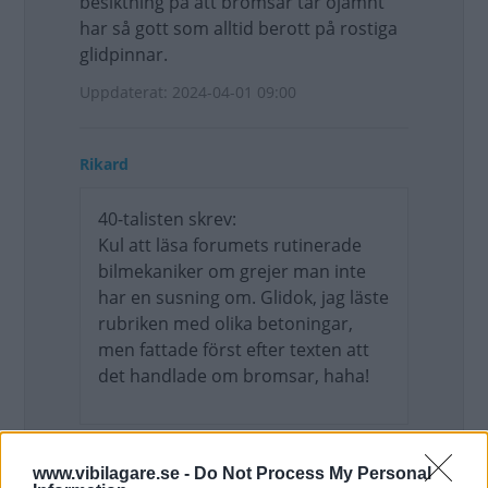
besiktning på att bromsar tar ojämnt
har så gott som alltid berott på rostiga
glidpinnar.
Uppdaterat: 2024-04-01 09:00
Rikard
40-talisten skrev:
Kul att läsa forumets rutinerade
bilmekaniker om grejer man inte
har en susning om. Glidok, jag läste
rubriken med olika betoningar,
men fattade först efter texten att
det handlade om bromsar, haha!
Då kan vi berätta, att om verkstäderna
www.vibilagare.se -
Do Not Process My Personal
gjorde sitt jobb, eller rättare sagt, gör