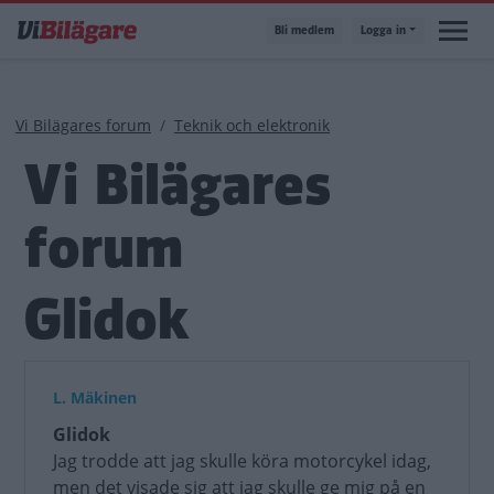
Hoppa
Bli medlem
Logga in
till
huvudinnehåll
Länkstig
Vi Bilägares forum
Teknik och elektronik
Vi Bilägares
forum
Glidok
L. Mäkinen
Glidok
Jag trodde att jag skulle köra motorcykel idag,
men det visade sig att jag skulle ge mig på en