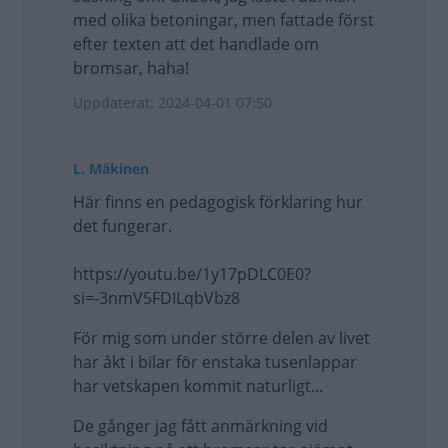
med olika betoningar, men fattade först
efter texten att det handlade om
bromsar, haha!
Uppdaterat: 2024-04-01 07:50
L. Mäkinen
Här finns en pedagogisk förklaring hur
det fungerar.
https://youtu.be/1y17pDLC0E0?
si=-3nmV5FDILqbVbz8
För mig som under större delen av livet
har åkt i bilar för enstaka tusenlappar
har vetskapen kommit naturligt...
De gånger jag fått anmärkning vid