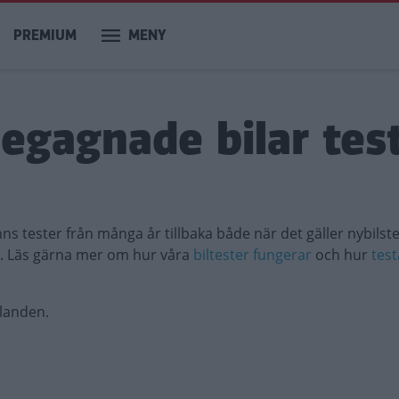
PREMIUM
MENY
begagnade bilar tes
inns tester från många år tillbaka både när det gäller nybilst
l. Läs gärna mer om hur våra
biltester fungerar
och hur
test
llanden.