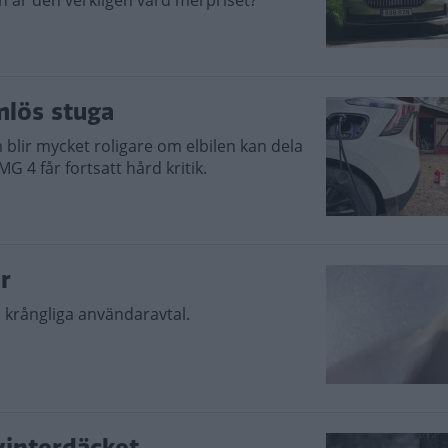
n är den verkligen värd merpriset?
mlös stuga
lir mycket roligare om elbilen kan dela
G 4 får fortsatt hård kritik.
r
 krångliga användaravtal.
vinterdäcket