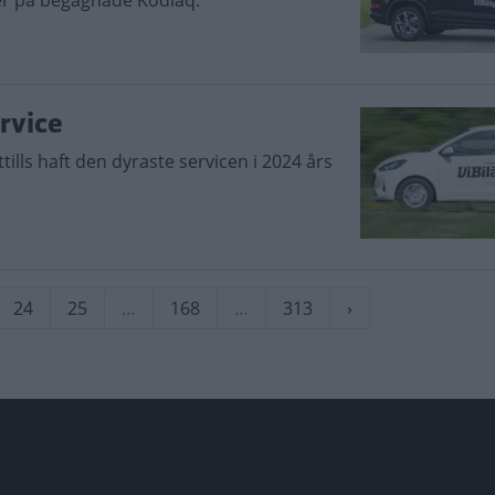
ser på begagnade Kodiaq.
rvice
ittills haft den dyraste servicen i 2024 års
rande
Sida
24
Sida
25
…
Sida
168
…
Sida
313
Nästa
›
sida