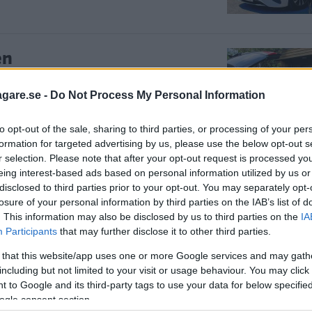
en
tbara stegar kan du skippa takräcket
agare.se -
Do Not Process My Personal Information
du köper. Två stegar har brister som
to opt-out of the sale, sharing to third parties, or processing of your per
formation for targeted advertising by us, please use the below opt-out s
r selection. Please note that after your opt-out request is processed y
eing interest-based ads based on personal information utilized by us or
disclosed to third parties prior to your opt-out. You may separately opt-
losure of your personal information by third parties on the IAB’s list of
mfort till lågt pris låter som du
. This information may also be disclosed by us to third parties on the
IA
och ruskar dig vaken.
Participants
that may further disclose it to other third parties.
 that this website/app uses one or more Google services and may gath
including but not limited to your visit or usage behaviour. You may click 
 to Google and its third-party tags to use your data for below specifi
ommarmil
ogle consent section.