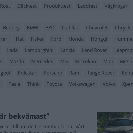
Rost
Däcktest
Produkttest
Laddtest
Vägkrogar
Bentley
BMW
BYD
Cadillac
Chevrolet
Chrysle
rari
Fiat
Fisker
Ford
Honda
Hongqi
Humme
Lada
Lamborghini
Lancia
Land Rover
Leapmo
s
Mazda
Mercedes
MG
Microlino
Mini
Mitsu
geot
Polestar
Porsche
Ram
Range Rover
Rena
i
Tesla
Think
Toyota
Volkswagen
Volvo
Xpe
 är bekvämast”
ycker till om de tre kombibilarna i vårt