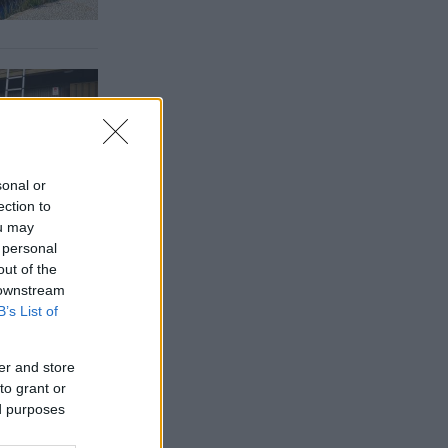
sonal or
ection to
ou may
 personal
out of the
 downstream
B’s List of
er and store
to grant or
ed purposes