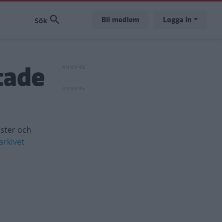
Bli medlem
Logga in
tade
ester och
arkivet