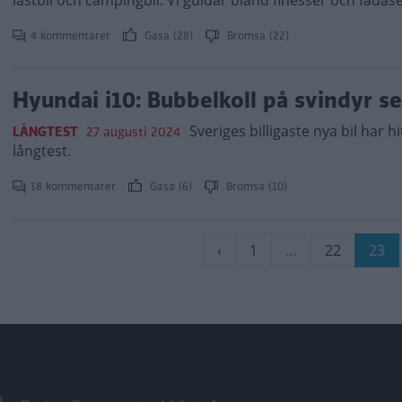
lastbil och campingbil. Vi guidar bland finesser och fadä
4 kommentarer
Gasa (28)
Bromsa (22)
Hyundai i10: Bubbelkoll på svindyr se
Sveriges billigaste nya bil har h
LÅNGTEST
27 augusti 2024
långtest.
18 kommentarer
Gasa (6)
Bromsa (10)
Paginering
Föregående
‹
Sida
1
…
Sida
22
Nuva
23
sida
sida