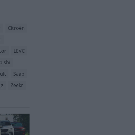
r
Citroën
r
tor
LEVC
bishi
ult
Saab
ng
Zeekr