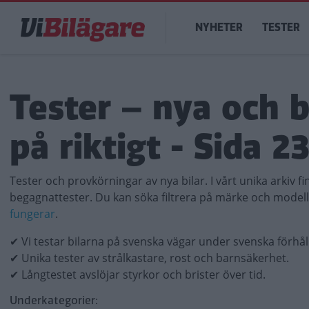
Hoppa
Main
till
NYHETER
TESTER
navigation
huvudinnehåll
Tester – nya och 
på riktigt - Sida 23
Tester och provkörningar av nya bilar. I vårt unika arkiv f
begagnattester. Du kan söka filtrera på märke och model
fungerar
.
✔ Vi testar bilarna på svenska vägar under svenska förhå
✔ Unika tester av strålkastare, rost och barnsäkerhet.
✔ Långtestet avslöjar styrkor och brister över tid.
Underkategorier: