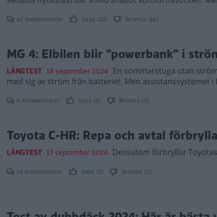
senaste nybilstest blir Volvo snabbt komfortfavoriten. Me
42 kommentarer
Gasa (10)
Bromsa (16)
MG 4: Elbilen blir ”powerbank” i strö
En sommarstuga utan ström b
LÅNGTEST
18 september 2024
med sig av ström från batteriet. Men assistanssystemet i M
9 kommentarer
Gasa (6)
Bromsa (5)
Toyota C-HR: Repa och avtal förbrylla
Dessutom förbryllar Toyotas
LÅNGTEST
17 september 2024
14 kommentarer
Gasa (7)
Bromsa (3)
Test av dubbdäck 2024: Här är bästa 