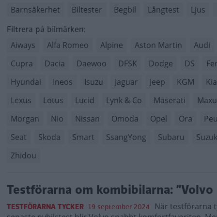
Barnsäkerhet
Biltester
Begbil
Långtest
Ljus
Filtrera på bilmärken:
Aiways
Alfa Romeo
Alpine
Aston Martin
Audi
Cupra
Dacia
Daewoo
DFSK
Dodge
DS
Fer
Hyundai
Ineos
Isuzu
Jaguar
Jeep
KGM
Kia
Lexus
Lotus
Lucid
Lynk & Co
Maserati
Maxu
Morgan
Nio
Nissan
Omoda
Opel
Ora
Peu
Seat
Skoda
Smart
SsangYong
Subaru
Suzuk
Zhidou
Testförarna om kombibilarna: ”Volvo
När testförarna t
TESTFÖRARNA TYCKER
19 september 2024