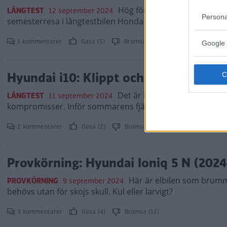
Hög förbrukning och bullerni
LÅNGTEST
12 september 2024
Persona
semesterresa i långtestbilen Honda CR-V.
1 kommentarer
Gasa (5)
Bromsa (6)
Google 
Hyundai i10: Klippt och skuren för fj
Det är klart att Sveriges bil
LÅNGTEST
11 september 2024
kompromisser. Inför sommarens fjällsemester försökte vå
2 kommentarer
Gasa (2)
Bromsa (3)
Provkörning: Hyundai Ioniq 5 N (2024
Här är elbilen som brumma
PROVKÖRNING
9 september 2024
behövs utan för skojs skull. Kul eller larvigt?
3 kommentarer
Gasa (4)
Bromsa (12)