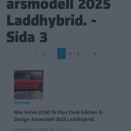
årsmodell 2025
Laddhybrid. -
Sida 3
Paginering
Föregående
‹
Sida
1
Sida
2
…
Nuvarande
3
Sida
4
Sida
5
…
Sida
6
Nästa
›
sida
sida
sida
Christer
Min Volvo XC60 T6 Plus Dark Edition R-
Design årsmodell 2025 Laddhybrid.
Uppdaterat: 2025-07-22 17:17