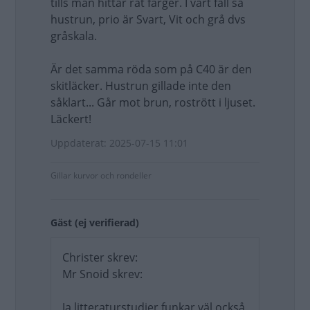
tills man hittar rät färger. I vårt fall sa
hustrun, prio är Svart, Vit och grå dvs
gråskala.
Är det samma röda som på C40 är den
skitläcker. Hustrun gillade inte den
såklart... Går mot brun, rostrött i ljuset.
Läckert!
Uppdaterat: 2025-07-15 11:01
Gillar kurvor och rondeller
Gäst (ej verifierad)
Christer skrev:
Mr Snoid skrev:
Ja litteraturstudier funkar väl också