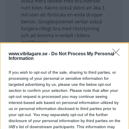
också mera flexibel med bra översikt
runt bilen. Känns också skönt att åka 3
mil utan att förbruka en enda droppe
bensin. Googlesystemet verkar också
fungera riktigt bra med röststyrning
och att komma in enkelt i bilens
inställningar.
www.vibilagare.se -
Do Not Process My Personal
Skall väl ta lite negativt också. Bilen
Information
larmar med ljudsignal redan vid 1 km
högre hastighet över skyltat, men kan
If you wish to opt-out of the sale, sharing to third parties, or
stängas av med en knapp på rattens
processing of your personal or sensitive information for
vänstersida. Går ej att stänga av
targeted advertising by us, please use the below opt-out
permanent, liksom lane assist alltid
section to confirm your selection. Please note that after your
opt-out request is processed you may continue seeing
måste användas efter varje start. Men
interest-based ads based on personal information utilized by
den verkade fungera mjukare än på den
us or personal information disclosed to third parties prior to
gamla. Saknar öppning med
your opt-out. You may separately opt-out of the further
fotviftningen till bakluckan, som på den
disclosure of your personal information by third parties on the
gamla. Liksom att jag saknar att bilen
IAB’s list of downstream participants. This information may