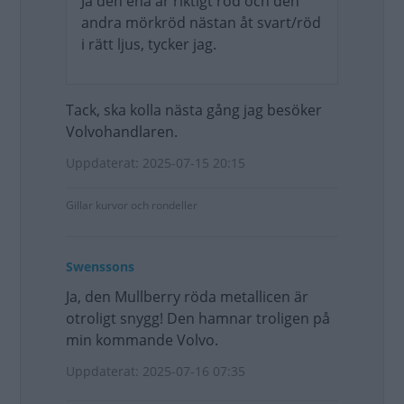
Ja den ena är riktigt röd och den
andra mörkröd nästan åt svart/röd
i rätt ljus, tycker jag.
Tack, ska kolla nästa gång jag besöker
Volvohandlaren.
Uppdaterat: 2025-07-15 20:15
Gillar kurvor och rondeller
Swenssons
Ja, den Mullberry röda metallicen är
otroligt snygg! Den hamnar troligen på
min kommande Volvo.
Uppdaterat: 2025-07-16 07:35