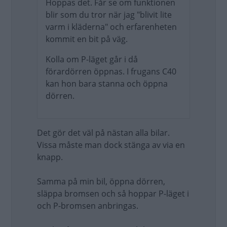
Hoppas det. Får se om funktionen
blir som du tror när jag "blivit lite
varm i kläderna" och erfarenheten
kommit en bit på väg.
Kolla om P-läget går i då
förardörren öppnas. I frugans C40
kan hon bara stanna och öppna
dörren.
Det gör det väl på nästan alla bilar.
Vissa måste man dock stänga av via en
knapp.
Samma på min bil, öppna dörren,
släppa bromsen och så hoppar P-läget i
och P-bromsen anbringas.