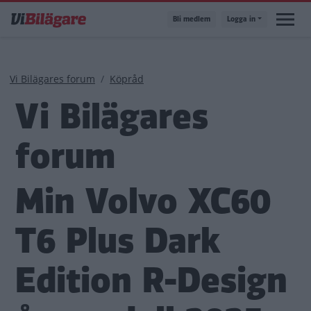
Hoppa
Bli medlem
Logga in
till
huvudinnehåll
Länkstig
Vi Bilägares forum
Köpråd
Vi Bilägares
forum
Min Volvo XC60
T6 Plus Dark
Edition R-Design