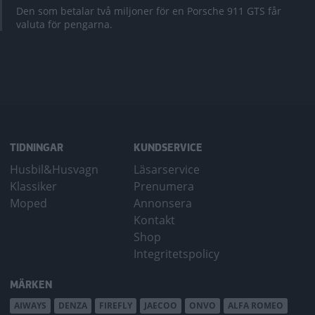
Den som betalar två miljoner för en Porsche 911 GTS får
valuta för pengarna.
TIDNINGAR
KUNDSERVICE
Husbil&Husvagn
Läsarservice
Klassiker
Prenumera
Moped
Annonsera
Kontakt
Shop
Integritetspolicy
MÄRKEN
AIWAYS
DENZA
FIREFLY
JAECOO
ONVO
ALFA ROMEO