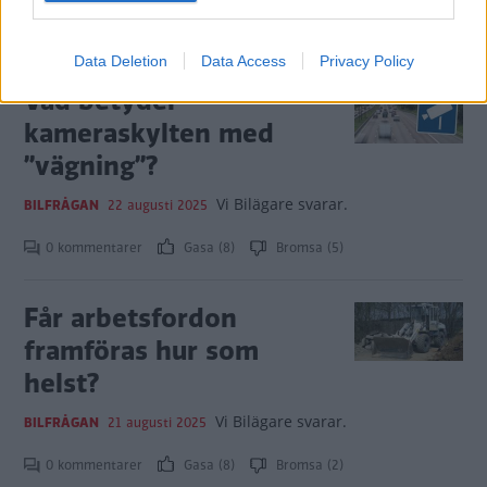
0 kommentarer
Gasa (16)
Bromsa (10)
Data Deletion
Data Access
Privacy Policy
Vad betyder
kameraskylten med
”vägning”?
Vi Bilägare svarar.
BILFRÅGAN
22 augusti 2025
0 kommentarer
Gasa (8)
Bromsa (5)
Får arbetsfordon
framföras hur som
helst?
Vi Bilägare svarar.
BILFRÅGAN
21 augusti 2025
0 kommentarer
Gasa (8)
Bromsa (2)