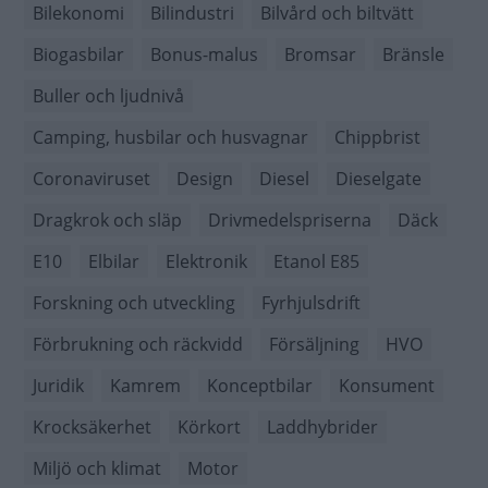
Bilekonomi
Bilindustri
Bilvård och biltvätt
Biogasbilar
Bonus-malus
Bromsar
Bränsle
Buller och ljudnivå
Camping, husbilar och husvagnar
Chippbrist
Coronaviruset
Design
Diesel
Dieselgate
Dragkrok och släp
Drivmedelspriserna
Däck
E10
Elbilar
Elektronik
Etanol E85
Forskning och utveckling
Fyrhjulsdrift
Förbrukning och räckvidd
Försäljning
HVO
Juridik
Kamrem
Konceptbilar
Konsument
Krocksäkerhet
Körkort
Laddhybrider
Miljö och klimat
Motor