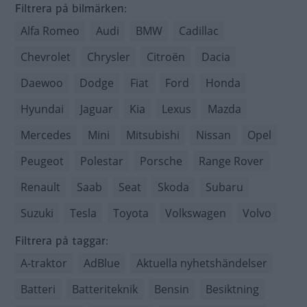
Filtrera på bilmärken:
Alfa Romeo
Audi
BMW
Cadillac
Chevrolet
Chrysler
Citroën
Dacia
Daewoo
Dodge
Fiat
Ford
Honda
Hyundai
Jaguar
Kia
Lexus
Mazda
Mercedes
Mini
Mitsubishi
Nissan
Opel
Peugeot
Polestar
Porsche
Range Rover
Renault
Saab
Seat
Skoda
Subaru
Suzuki
Tesla
Toyota
Volkswagen
Volvo
Filtrera på taggar:
A-traktor
AdBlue
Aktuella nyhetshändelser
Batteri
Batteriteknik
Bensin
Besiktning