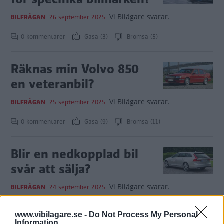
Vi Bilägare svarar.
BILFRÅGAN
26 september 2025
0 kommentarer
Gasa (3)
Bromsa (5)
Räknas min Volvo 850
en veteranbil?
Vi Bilägare svarar.
BILFRÅGAN
25 september 2025
0 kommentarer
Gasa (9)
Bromsa (11)
Blir en nedkopplad bil
svår att sälja?
Vi Bilägare svarar.
BILFRÅGAN
24 september 2025
0 kommentarer
Gasa (16)
Bromsa (8)
www.vibilagare.se -
Do Not Process My Personal
Information