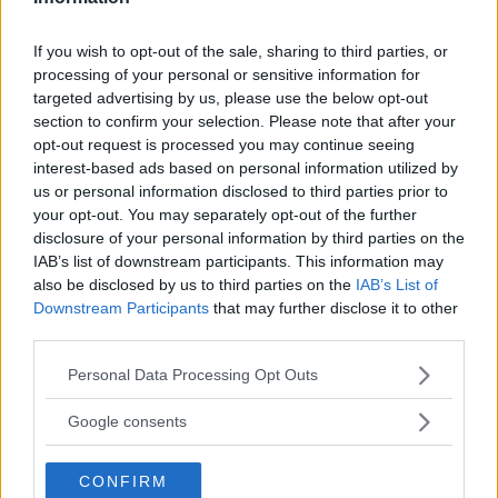
Kan jag använda en
If you wish to opt-out of the sale, sharing to third parties, or
bältesförlängare?
processing of your personal or sensitive information for
targeted advertising by us, please use the below opt-out
Vi Bilägare svarar.
BILFRÅGAN
23 september 2025
section to confirm your selection. Please note that after your
opt-out request is processed you may continue seeing
0 kommentarer
Gasa (1)
Bromsa (8)
interest-based ads based on personal information utilized by
us or personal information disclosed to third parties prior to
Parkeringsförbud bara
your opt-out. You may separately opt-out of the further
disclosure of your personal information by third parties on the
på vardagar?
IAB’s list of downstream participants. This information may
also be disclosed by us to third parties on the
IAB’s List of
Vi Bilägare svarar.
BILFRÅGAN
3 september 2025
Downstream Participants
that may further disclose it to other
third parties.
0 kommentarer
Gasa (3)
Bromsa (1)
Please note that this website/app uses one or more Google
Personal Data Processing Opt Outs
services and may gather and store information including but
Vad är bäst: 95 eller 98
not limited to your visit or usage behaviour. You may click to
Google consents
oktan?
grant or deny consent to Google and its third-party tags to
use your data for below specified purposes in below Google
CONFIRM
Vi Bilägare svarar.
BILFRÅGAN
25 augusti 2025
consent section.