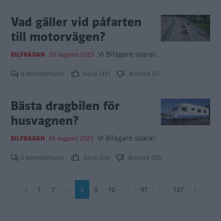
Vad gäller vid påfarten
till motorvägen?
Vi Bilägare svarar.
BILFRÅGAN
20 augusti 2025
0 kommentarer
Gasa (32)
Bromsa (2)
Bästa dragbilen för
husvagnen?
Vi Bilägare svarar.
BILFRÅGAN
19 augusti 2025
0 kommentarer
Gasa (14)
Bromsa (10)
Paginering
Föregående
‹
Sida
1
Sida
7
…
Nuvarande
8
Sida
9
Sida
10
…
Sida
97
…
Sida
187
Nästa
›
sida
sida
sida