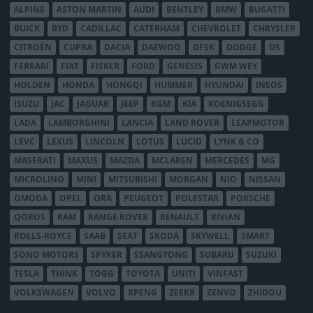
ALPINE
ASTON MARTIN
AUDI
BENTLEY
BMW
BUGATTI
BUICK
BYD
CADILLAC
CATERHAM
CHEVROLET
CHRYSLER
CITROËN
CUPRA
DACIA
DAEWOO
DFSK
DODGE
DS
FERRARI
FIAT
FISKER
FORD
GENESIS
GWM WEY
HOLDEN
HONDA
HONGQI
HUMMER
HYUNDAI
INEOS
ISUZU
JAC
JAGUAR
JEEP
KGM
KIA
KOENIGSEGG
LADA
LAMBORGHINI
LANCIA
LAND ROVER
LEAPMOTOR
LEVC
LEXUS
LINCOLN
LOTUS
LUCID
LYNK & CO
MASERATI
MAXUS
MAZDA
MCLAREN
MERCEDES
MG
MICROLINO
MINI
MITSUBISHI
MORGAN
NIO
NISSAN
OMODA
OPEL
ORA
PEUGEOT
POLESTAR
PORSCHE
QOROS
RAM
RANGE ROVER
RENAULT
RIVIAN
ROLLS-ROYCE
SAAB
SEAT
SKODA
SKYWELL
SMART
SONO MOTORS
SPYKER
SSANGYONG
SUBARU
SUZUKI
TESLA
THINK
TOGG
TOYOTA
UNITI
VINFAST
VOLKSWAGEN
VOLVO
XPENG
ZEEKR
ZENVO
ZHIDOU