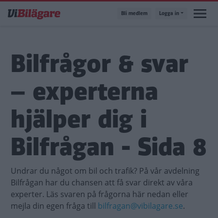
Hoppa
Bli medlem
Logga in
till
huvudinnehåll
Bilfrågor & svar
– experterna
hjälper dig i
Bilfrågan - Sida 8
Undrar du något om bil och trafik? På vår avdelning
Bilfrågan har du chansen att få svar direkt av våra
experter. Läs svaren på frågorna här nedan eller
mejla din egen fråga till
bilfragan@vibilagare.se
.