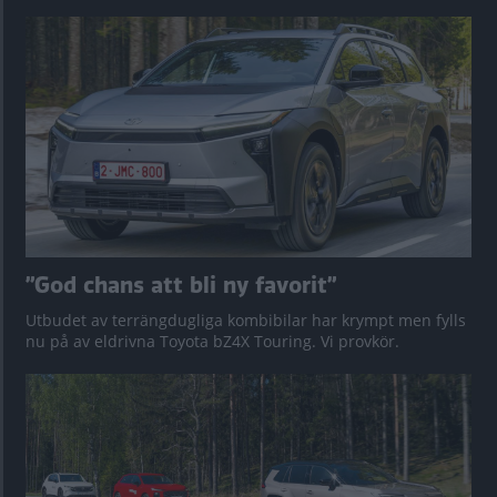
”God chans att bli ny favorit”
Utbudet av terrängdugliga kombibilar har krympt men fylls
nu på av eldrivna Toyota bZ4X Touring. Vi provkör.