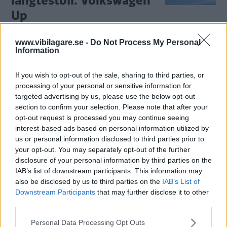
långtestbil: Volkswagen
Up
Volkswagen Up var en Vi Bilägares
LÅNGTEST
5 februari 2013
www.vibilagare.se -
Do Not Process My Personal
långtestbilar under 2012. Det är en smart såväl som rolig
Information
liten bil, med några irriterande detaljer.
7 kommentarer
Gasa (38)
Bromsa (20)
If you wish to opt-out of the sale, sharing to third parties, or
processing of your personal or sensitive information for
targeted advertising by us, please use the below opt-out
Volkswagen Up är Årets
section to confirm your selection. Please note that after your
opt-out request is processed you may continue seeing
smartaste bil
interest-based ads based on personal information utilized by
us or personal information disclosed to third parties prior to
Motormännens tidning har utsett
NYHETER
15 november 2012
your opt-out. You may separately opt-out of the further
Volkswagen Up till Årets smartaste bil, med motiveringen
disclosure of your personal information by third parties on the
att den sätter en ny klasstandard.
IAB’s list of downstream participants. This information may
also be disclosed by us to third parties on the
IAB’s List of
36 kommentarer
Gasa (3)
Bromsa (1)
Downstream Participants
that may further disclose it to other
third parties.
Volkswagen Eco Up och
Please note that this website/app uses one or more Google
Personal Data Processing Opt Outs