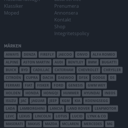
Klassiker
Prenumera
Moped
Annonsera
Kontakt
Shop
Integritetspolicy
MÄRKEN
AIWAYS
DENZA
FIREFLY
JAECOO
ONVO
ALFA ROMEO
ALPINE
ASTON MARTIN
AUDI
BENTLEY
BMW
BUGATTI
BUICK
BYD
CADILLAC
CATERHAM
CHEVROLET
CHRYSLER
CITROËN
CUPRA
DACIA
DAEWOO
DFSK
DODGE
DS
FERRARI
FIAT
FISKER
FORD
GENESIS
GWM WEY
HOLDEN
HONDA
HONGQI
HUMMER
HYUNDAI
INEOS
ISUZU
JAC
JAGUAR
JEEP
KGM
KIA
KOENIGSEGG
LADA
LAMBORGHINI
LANCIA
LAND ROVER
LEAPMOTOR
LEVC
LEXUS
LINCOLN
LOTUS
LUCID
LYNK & CO
MASERATI
MAXUS
MAZDA
MCLAREN
MERCEDES
MG