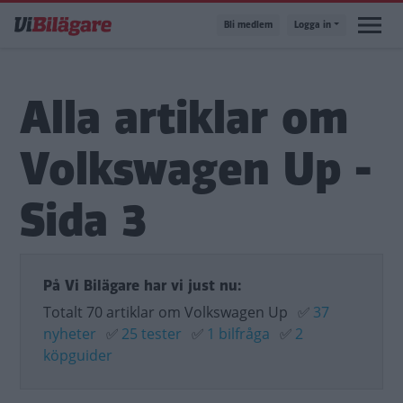
Hoppa
Bli medlem
Logga in
till
huvudinnehåll
Alla artiklar om
Volkswagen Up -
Sida 3
På Vi Bilägare har vi just nu:
Totalt 70 artiklar om Volkswagen Up
✅
37
nyheter
✅
25 tester
✅
1 bilfråga
✅
2
köpguider