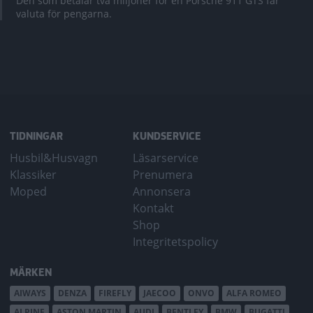
Den som betalar två miljoner för en Porsche 911 GTS får
valuta för pengarna.
TIDNINGAR
KUNDSERVICE
Husbil&Husvagn
Läsarservice
Klassiker
Prenumera
Moped
Annonsera
Kontakt
Shop
Integritetspolicy
MÄRKEN
AIWAYS
DENZA
FIREFLY
JAECOO
ONVO
ALFA ROMEO
ALPINE
ASTON MARTIN
AUDI
BENTLEY
BMW
BUGATTI