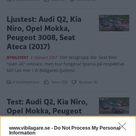
Ljustest: Audi Q2, Kia
Niro, Opel Mokka,
Peugeot 3008, Seat
Ateca (2017)
Stor testgrupp där Seat blev
NYBILSTEST
2 februari 2017
"over-all"-vinnare, men hur fungerar lysena på respektive
bil? Läs mer i Vi Bilägares ljustest.
0 kommentarer
Gasa (10)
Bromsa (6)
Test: Audi Q2, Kia Niro,
Opel Mokka, Peugeot
3008, Seat Ateca (2017)
www.vibilagare.se -
Do Not Process My Personal
Crossover är inte bara en idé om
NYBILSTEST
11 januari 2017
Information