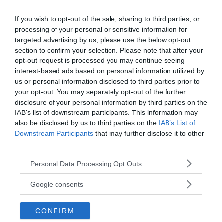
hur mat ska lagas eller hur kläder ska kombineras – det är
också bilar som vill spela alla möjliga olika roller. Vilken av
If you wish to opt-out of the sale, sharing to third parties, or
Audi Q2, Kia Niro, Opel Mokka X, Peugeot 3008 och Seat
processing of your personal or sensitive information for
Ateca ska stå längst fram på scenen?
targeted advertising by us, please use the below opt-out
section to confirm your selection. Please note that after your
0 kommentarer
Gasa (2)
Bromsa (5)
opt-out request is processed you may continue seeing
interest-based ads based on personal information utilized by
Testvärden: Audi Q2, Kia
us or personal information disclosed to third parties prior to
your opt-out. You may separately opt-out of the further
Niro, Opel Mokka,
disclosure of your personal information by third parties on the
Peugeot 3008, Seat
IAB’s list of downstream participants. This information may
also be disclosed by us to third parties on the
IAB’s List of
Ateca (2017)
Downstream Participants
that may further disclose it to other
third parties.
Här kan du läsa mer om bland
NYBILSTEST
11 januari 2017
annat bränsleförbrukning, bilekonomi, kupébuller,
Please note that this website/app uses one or more Google
Personal Data Processing Opt Outs
barnsäkerhet, prestanda, kupé- och lastmått, krocksäkerhet
services and may gather and store information including but
och utrustning för Q2, Niro, Mokka X, 3008 och Ateca.
not limited to your visit or usage behaviour. You may click to
Google consents
grant or deny consent to Google and its third-party tags to
0 kommentarer
Gasa (1)
Bromsa (1)
use your data for below specified purposes in below Google
CONFIRM
consent section.