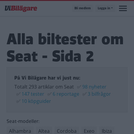
Hoppa
Bli medlem
Logga in
till
huvudinnehåll
Alla biltester om
Seat - Sida 2
På Vi Bilägare har vi just nu:
Totalt 293 artiklar om Seat
✅
98 nyheter
✅
147 tester
✅
6 reportage
✅
3 bilfrågor
✅
10 köpguider
Seat-modeller:
Alhambra
Altea
Cordoba
Exeo
Ibiza