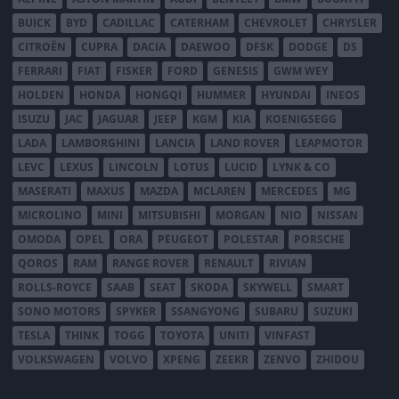
BUICK
BYD
CADILLAC
CATERHAM
CHEVROLET
CHRYSLER
CITROËN
CUPRA
DACIA
DAEWOO
DFSK
DODGE
DS
FERRARI
FIAT
FISKER
FORD
GENESIS
GWM WEY
HOLDEN
HONDA
HONGQI
HUMMER
HYUNDAI
INEOS
ISUZU
JAC
JAGUAR
JEEP
KGM
KIA
KOENIGSEGG
LADA
LAMBORGHINI
LANCIA
LAND ROVER
LEAPMOTOR
LEVC
LEXUS
LINCOLN
LOTUS
LUCID
LYNK & CO
MASERATI
MAXUS
MAZDA
MCLAREN
MERCEDES
MG
MICROLINO
MINI
MITSUBISHI
MORGAN
NIO
NISSAN
OMODA
OPEL
ORA
PEUGEOT
POLESTAR
PORSCHE
QOROS
RAM
RANGE ROVER
RENAULT
RIVIAN
ROLLS-ROYCE
SAAB
SEAT
SKODA
SKYWELL
SMART
SONO MOTORS
SPYKER
SSANGYONG
SUBARU
SUZUKI
TESLA
THINK
TOGG
TOYOTA
UNITI
VINFAST
VOLKSWAGEN
VOLVO
XPENG
ZEEKR
ZENVO
ZHIDOU