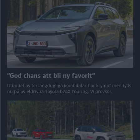
”God chans att bli ny favorit”
Utbudet av terrängdugliga kombibilar har krympt men fylls
nu på av eldrivna Toyota bZ4X Touring. Vi provkör.