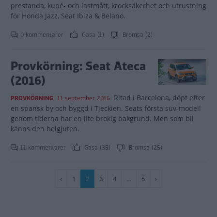
prestanda, kupé- och lastmått, krocksäkerhet och utrustning
för Honda Jazz, Seat Ibiza & Belano.
0 kommentarer
Gasa (1)
Bromsa (2)
Provkörning: Seat Ateca
(2016)
Ritad i Barcelona, döpt efter
PROVKÖRNING
11 september 2016
en spansk by och byggd i Tjeckien. Seats första suv-modell
genom tiderna har en lite brokig bakgrund. Men som bil
känns den helgjuten.
11 kommentarer
Gasa (35)
Bromsa (25)
Paginering
Föregående
‹
Sida
1
Nuvarande
2
Sida
3
Sida
4
…
Sida
5
Nästa
›
sida
sida
sida