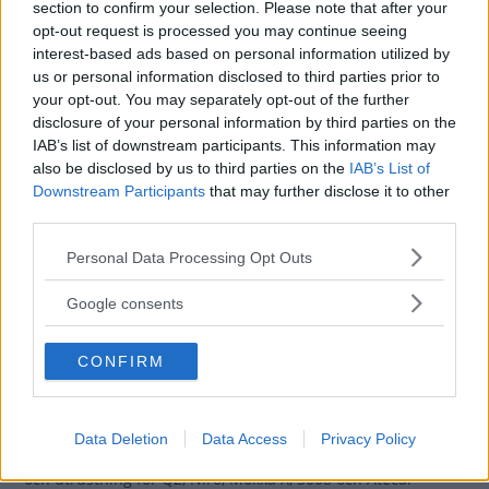
section to confirm your selection. Please note that after your
3008, Seat Ateca (2017)
opt-out request is processed you may continue seeing
interest-based ads based on personal information utilized by
Crossover är inte bara en idé om
NYBILSTEST
11 januari 2017
us or personal information disclosed to third parties prior to
hur mat ska lagas eller hur kläder ska kombineras – det är
your opt-out. You may separately opt-out of the further
också bilar som vill spela alla möjliga olika roller. Vilken av
disclosure of your personal information by third parties on the
Audi Q2, Kia Niro, Opel Mokka X, Peugeot 3008 och Seat
IAB’s list of downstream participants. This information may
Ateca ska stå längst fram på scenen?
also be disclosed by us to third parties on the
IAB’s List of
Downstream Participants
that may further disclose it to other
0 kommentarer
Gasa (2)
Bromsa (5)
third parties.
Please note that this website/app uses one or more Google
Personal Data Processing Opt Outs
Testvärden: Audi Q2, Kia
services and may gather and store information including but
Niro, Opel Mokka,
not limited to your visit or usage behaviour. You may click to
Google consents
grant or deny consent to Google and its third-party tags to
Peugeot 3008, Seat
use your data for below specified purposes in below Google
Ateca (2017)
CONFIRM
consent section.
Här kan du läsa mer om bland
NYBILSTEST
11 januari 2017
annat bränsleförbrukning, bilekonomi, kupébuller,
Data Deletion
Data Access
Privacy Policy
barnsäkerhet, prestanda, kupé- och lastmått, krocksäkerhet
och utrustning för Q2, Niro, Mokka X, 3008 och Ateca.