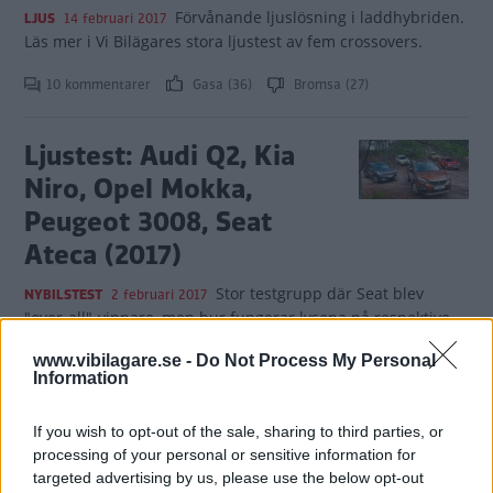
Förvånande ljuslösning i laddhybriden.
LJUS
14 februari 2017
Läs mer i Vi Bilägares stora ljustest av fem crossovers.
10 kommentarer
Gasa (36)
Bromsa (27)
Ljustest: Audi Q2, Kia
Niro, Opel Mokka,
Peugeot 3008, Seat
Ateca (2017)
Stor testgrupp där Seat blev
NYBILSTEST
2 februari 2017
"over-all"-vinnare, men hur fungerar lysena på respektive
bil? Läs mer i Vi Bilägares ljustest.
www.vibilagare.se -
Do Not Process My Personal
Information
0 kommentarer
Gasa (10)
Bromsa (6)
If you wish to opt-out of the sale, sharing to third parties, or
Test: Audi Q2, Kia Niro,
processing of your personal or sensitive information for
Opel Mokka, Peugeot
targeted advertising by us, please use the below opt-out