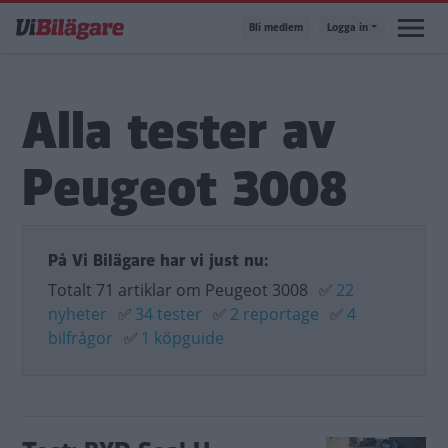
Hoppa
Bli medlem
Logga in
till
huvudinnehåll
Alla tester av
Peugeot 3008
På Vi Bilägare har vi just nu:
Totalt 71 artiklar om Peugeot 3008
✅
22
nyheter
✅
34 tester
✅
2 reportage
✅
4
bilfrågor
✅
1 köpguide