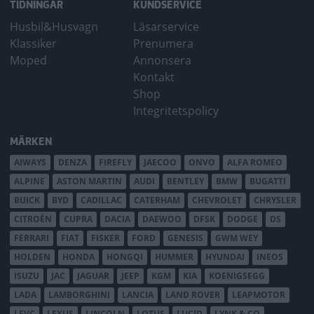
TIDNINGAR
KUNDSERVICE
Husbil&Husvagn
Läsarservice
Klassiker
Prenumera
Moped
Annonsera
Kontakt
Shop
Integritetspolicy
MÄRKEN
AIWAYS
DENZA
FIREFLY
JAECOO
ONVO
ALFA ROMEO
ALPINE
ASTON MARTIN
AUDI
BENTLEY
BMW
BUGATTI
BUICK
BYD
CADILLAC
CATERHAM
CHEVROLET
CHRYSLER
CITROËN
CUPRA
DACIA
DAEWOO
DFSK
DODGE
DS
FERRARI
FIAT
FISKER
FORD
GENESIS
GWM WEY
HOLDEN
HONDA
HONGQI
HUMMER
HYUNDAI
INEOS
ISUZU
JAC
JAGUAR
JEEP
KGM
KIA
KOENIGSEGG
LADA
LAMBORGHINI
LANCIA
LAND ROVER
LEAPMOTOR
LEVC
LEXUS
LINCOLN
LOTUS
LUCID
LYNK & CO