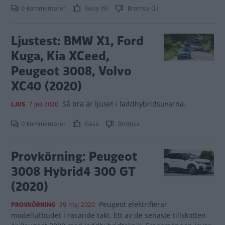
0 kommentarer
Gasa (9)
Bromsa (1)
Ljustest: BMW X1, Ford
Kuga, Kia XCeed,
Peugeot 3008, Volvo
XC40 (2020)
Så bra är ljuset i laddhybridsuvarna.
LJUS
7 juli 2020
0 kommentarer
Gasa
Bromsa
Provkörning: Peugeot
3008 Hybrid4 300 GT
(2020)
Peugeot elektrifierar
PROVKÖRNING
29 maj 2020
modellutbudet i rasande takt. Ett av de senaste tillskotten