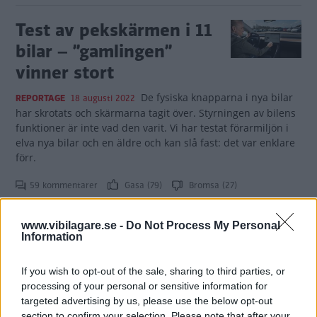
Test av pekskärmen i 11
bilar – ”gamlingen”
vinner stort
De fysiska knapparna i nya bilar
REPORTAGE
18 augusti 2022
har skrotats och skärmarna tagit över. Styrningen av bilens
funktioner är inte vad den varit. Vi har testat förarmiljön i
elva nya bilar och en äldre och kan slå fast: det var enklare
förr.
59 kommentarer
Gasa (79)
Bromsa (27)
Test av
www.vibilagare.se -
Do Not Process My Personal
Information
klimatanläggningen:
Minuspoäng för MG
If you wish to opt-out of the sale, sharing to third parties, or
processing of your personal or sensitive information for
MG får bakläxa när Vi Bilägare testar
LÅNGTEST
18 juli 2022
targeted advertising by us, please use the below opt-out
klimatanläggningen i våra fem långtestbilar.
section to confirm your selection. Please note that after your