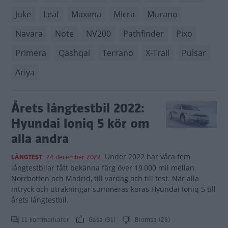
Juke
Leaf
Maxima
Micra
Murano
Navara
Note
NV200
Pathfinder
Pixo
Primera
Qashqai
Terrano
X-Trail
Pulsar
Ariya
Årets långtestbil 2022:
Hyundai Ioniq 5 kör om
alla andra
Under 2022 har våra fem
LÅNGTEST
24 december 2022
långtestbilar fått bekänna färg över 19 000 mil mellan
Norrbotten och Madrid, till vardag och till test. När alla
intryck och uträkningar summeras koras Hyundai Ioniq 5 till
årets långtestbil.
11 kommentarer
Gasa (31)
Bromsa (28)