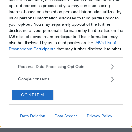
opt-out request is processed you may continue seeing
4 kommentarer
Gasa (4)
Bromsa (10)
interest-based ads based on personal information utilized by
us or personal information disclosed to third parties prior to
your opt-out. You may separately opt-out of the further
Sommartest: Bilarna
disclosure of your personal information by third parties on the
som lyckas bäst och
IAB’s list of downstream participants. This information may
also be disclosed by us to third parties on the
IAB’s List of
sämst i värmen
Downstream Participants
that may further disclose it to other
third parties.
Sommar, sol och semesterpackning. Vi
LÅNGTEST
12 juli 2022
åker jorden runt i Sörmland med våra fem långtestbilar. Tre
Please note that this website/app uses one or more Google
Personal Data Processing Opt Outs
imponerar, en är påfallande medioker och en favorit viker
services and may gather and store information including but
oväntat ned sig under press.
not limited to your visit or usage behaviour. You may click to
Google consents
grant or deny consent to Google and its third-party tags to
0 kommentarer
Gasa (23)
Bromsa (12)
use your data for below specified purposes in below Google
CONFIRM
consent section.
Resultatet bil för bil: Så
osäkert är
Data Deletion
Data Access
Privacy Policy
infotainmentsystemet