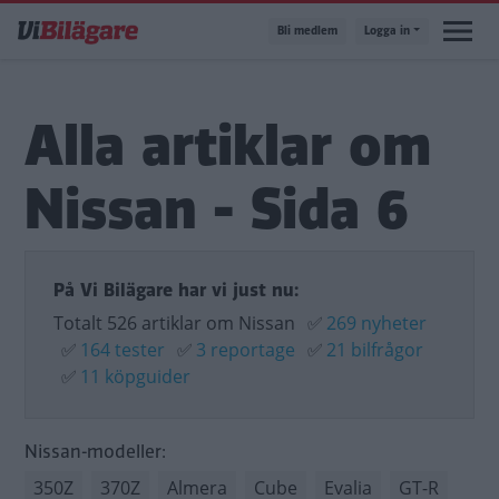
Hoppa
Bli medlem
Logga in
till
huvudinnehåll
Alla artiklar om
Nissan - Sida 6
På Vi Bilägare har vi just nu:
Totalt 526 artiklar om Nissan
✅
269 nyheter
✅
164 tester
✅
3 reportage
✅
21 bilfrågor
✅
11 köpguider
Nissan-modeller:
350Z
370Z
Almera
Cube
Evalia
GT-R