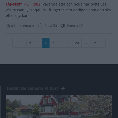
Varenda etta och nolla har bytts ut i
LÅNGTEST
4 juni 2022
vår Nissan Qashqai. Nu fungerar den äntligen som den ska
efter olyckan.
0 kommentarer
Gasa (5)
Bromsa (6)
Paginering
Föregående
‹
Sida
1
Sida
5
…
Nuvarande
6
Sida
7
Sida
8
…
Sida
20
…
Sida
35
Nästa
›
sida
sida
sida
Tester: De senaste vi kört