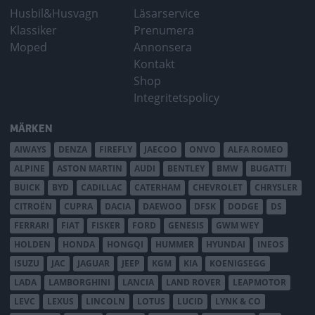
Husbil&Husvagn
Läsarservice
Klassiker
Prenumera
Moped
Annonsera
Kontakt
Shop
Integritetspolicy
MÄRKEN
AIWAYS
DENZA
FIREFLY
JAECOO
ONVO
ALFA ROMEO
ALPINE
ASTON MARTIN
AUDI
BENTLEY
BMW
BUGATTI
BUICK
BYD
CADILLAC
CATERHAM
CHEVROLET
CHRYSLER
CITROËN
CUPRA
DACIA
DAEWOO
DFSK
DODGE
DS
FERRARI
FIAT
FISKER
FORD
GENESIS
GWM WEY
HOLDEN
HONDA
HONGQI
HUMMER
HYUNDAI
INEOS
ISUZU
JAC
JAGUAR
JEEP
KGM
KIA
KOENIGSEGG
LADA
LAMBORGHINI
LANCIA
LAND ROVER
LEAPMOTOR
LEVC
LEXUS
LINCOLN
LOTUS
LUCID
LYNK & CO