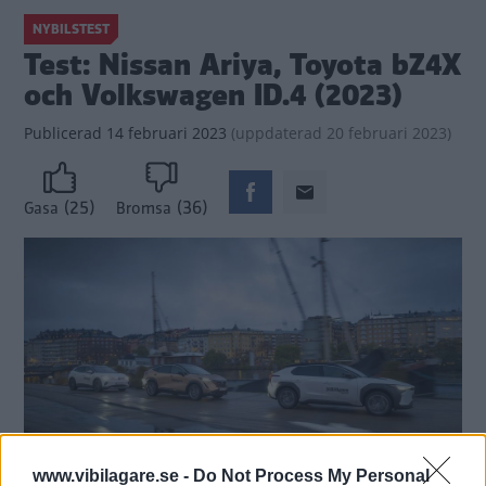
NYBILSTEST
Test: Nissan Ariya, Toyota bZ4X
och Volkswagen ID.4 (2023)
Publicerad
14 februari 2023
(
uppdaterad
20 februari 2023)
(25)
(36)
Gasa
Bromsa
www.vibilagare.se -
Do Not Process My Personal