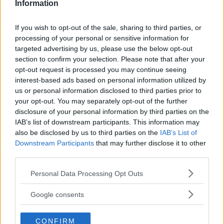
Information
Svensson vill inte ha någon förnumstig ostkupa i
plast bara för att det handlar om en elbil! Den svenska
If you wish to opt-out of the sale, sharing to third parties, or
familjebilen är av tradition stor och ganska dyr.
processing of your personal or sensitive information for
Klassens storsäljare heter Volkswagen ID.4 men nu tar
targeted advertising by us, please use the below opt-out
Nissan Ariya och Toyota bZ4X upp jakten.
section to confirm your selection. Please note that after your
opt-out request is processed you may continue seeing
Text
Tommy Wahlström
interest-based ads based on personal information utilized by
us or personal information disclosed to third parties prior to
your opt-out. You may separately opt-out of the further
Fotograf
disclosure of your personal information by third parties on the
Simon Hamelius
IAB’s list of downstream participants. This information may
also be disclosed by us to third parties on the
IAB’s List of
Downstream Participants
that may further disclose it to other
third parties.
Please note that this website/app uses one or more Google
Personal Data Processing Opt Outs
Det här är en låst artikel.
Logga in
för
services and may gather and store information including but
not limited to your visit or usage behaviour. You may click to
att fortsätta läsa.
Google consents
grant or deny consent to Google and its third-party tags to
use your data for below specified purposes in below Google
CONFIRM
consent section.