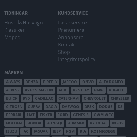
TIDNINGAR
KUNDSERVICE
Husbil&Husvagn
Läsarservice
Klassiker
Prenumera
Moped
Annonsera
Kontakt
Shop
Integritetspolicy
MÄRKEN
AIWAYS
DENZA
FIREFLY
JAECOO
ONVO
ALFA ROMEO
ALPINE
ASTON MARTIN
AUDI
BENTLEY
BMW
BUGATTI
BUICK
BYD
CADILLAC
CATERHAM
CHEVROLET
CHRYSLER
CITROËN
CUPRA
DACIA
DAEWOO
DFSK
DODGE
DS
FERRARI
FIAT
FISKER
FORD
GENESIS
GWM WEY
HOLDEN
HONDA
HONGQI
HUMMER
HYUNDAI
INEOS
ISUZU
JAC
JAGUAR
JEEP
KGM
KIA
KOENIGSEGG