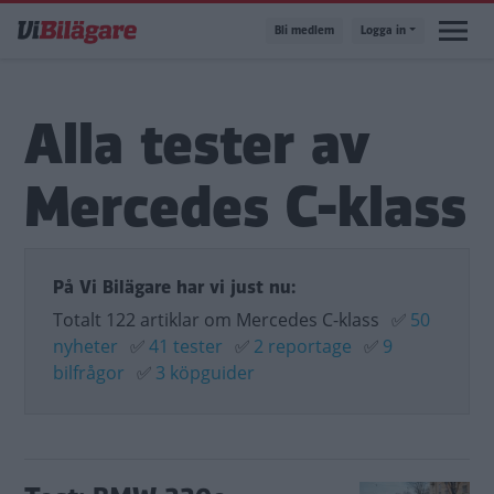
Hoppa
Bli medlem
Logga in
till
huvudinnehåll
Alla tester av
Mercedes C-klass
På Vi Bilägare har vi just nu:
Totalt 122 artiklar om Mercedes C-klass
✅
50
nyheter
✅
41 tester
✅
2 reportage
✅
9
bilfrågor
✅
3 köpguider