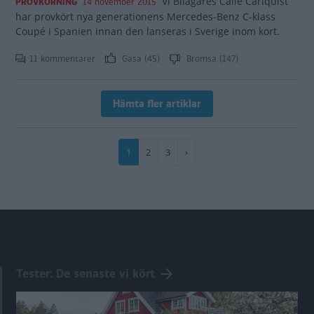
Vi Bilägares Calle Carlquist
PROVKÖRNING
14 november 2015
har provkört nya generationens Mercedes-Benz C-klass
Coupé i Spanien innan den lanseras i Sverige inom kort.
11 kommentarer
Gasa (45)
Bromsa (147)
Hämta fler artiklar
Paginering
Nuvarande
1
Sida
2
Sida
3
Nästa
›
sida
sida
Tester: De senaste vi kört