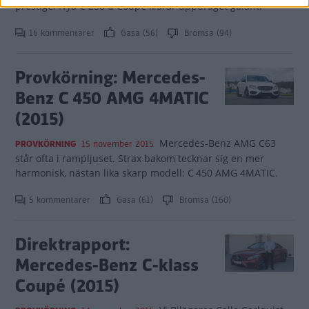
prestige. Nya C 250 d Coupé klarar uppdraget galant.
16 kommentarer
Gasa (56)
Bromsa (94)
Provkörning: Mercedes-
Benz C 450 AMG 4MATIC
(2015)
Mercedes-Benz AMG C63
PROVKÖRNING
15 november 2015
står ofta i rampljuset. Strax bakom tecknar sig en mer
harmonisk, nästan lika skarp modell: C 450 AMG 4MATIC.
5 kommentarer
Gasa (61)
Bromsa (160)
Direktrapport:
Mercedes-Benz C-klass
Coupé (2015)