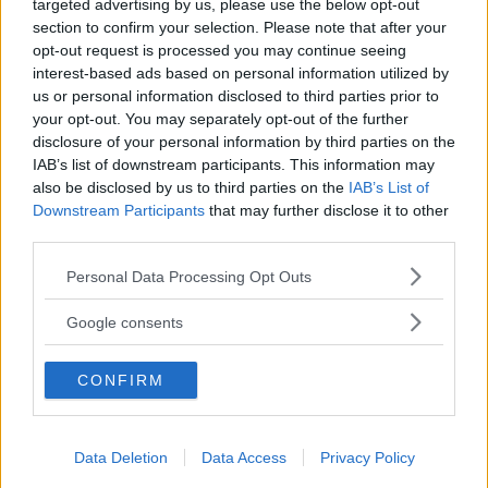
targeted advertising by us, please use the below opt-out
nära högre betyg. Läs mer i Vi BIlägares ljustest av Audi A4
section to confirm your selection. Please note that after your
Avant, Mercedes C-klass och Volvo V60.
opt-out request is processed you may continue seeing
interest-based ads based on personal information utilized by
0 kommentarer
Gasa (9)
Bromsa (14)
us or personal information disclosed to third parties prior to
your opt-out. You may separately opt-out of the further
Provkörning: Mercedes-
disclosure of your personal information by third parties on the
IAB’s list of downstream participants. This information may
Benz C 350
also be disclosed by us to third parties on the
IAB’s List of
Downstream Participants
that may further disclose it to other
C-klassen sällar sig till Mercedes
PROVKÖRNING
9 januari 2016
third parties.
elektrifierade flotta. Åkkomforten är otvivelaktigt behaglig,
men räckvidden håller inte vad som utlovas.
Please note that this website/app uses one or more Google
Personal Data Processing Opt Outs
services and may gather and store information including but
7 kommentarer
Gasa (90)
Bromsa (65)
not limited to your visit or usage behaviour. You may click to
Google consents
grant or deny consent to Google and its third-party tags to
use your data for below specified purposes in below Google
Provkörning: Mercedes
CONFIRM
consent section.
C 250 d Coupé
En coupéversion av en
PROVKÖRNING
6 januari 2016
Data Deletion
Data Access
Privacy Policy
vardagsbil måste vara snygg, bekväm och måttsydd för