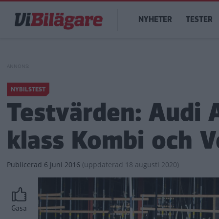
Hoppa
Main
till
NYHETER
TESTER
navigation
huvudinnehåll
NYBILSTEST
Testvärden: Audi 
klass Kombi och V
Publicerad
6 juni 2016
(
uppdaterad
18 augusti 2020)
Gasa