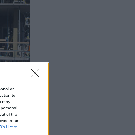
sonal or
ection to
ou may
 personal
out of the
 downstream
B’s List of