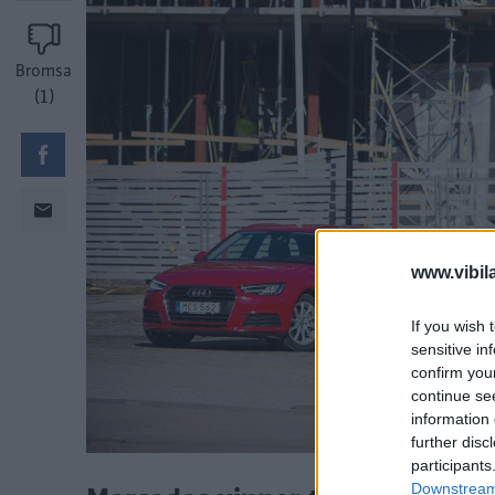
Bromsa
(1)
www.vibil
If you wish 
sensitive in
confirm you
continue se
information 
further disc
participants
Downstream 