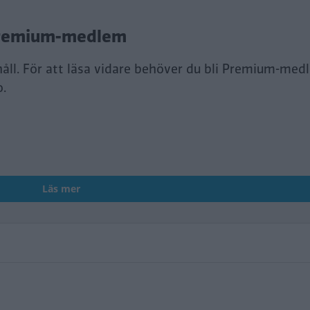
i Premium-medlem
håll. För att läsa vidare behöver du bli Premium-med
o.
Läs mer