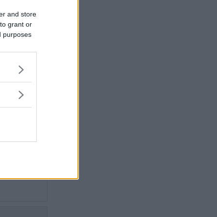
du läsa
er and store
to grant or
tning för
ed purposes