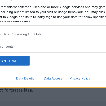
n gungiga fjädringen där bak. Här kan 
 that this website/app uses one or more Google services and may gath
rukning, bilekonomi, kupébuller,
including but not limited to your visit or usage behaviour. You may click 
och lastmått, krocksäkerhet och utrus
 to Google and its third-party tags to use your data for below specifi
ogle consent section.
o V60.
l Data Processing Opt Outs
consents
CONFIRM
Data Deletion
Data Access
Privacy Policy
tt fortsätta läsa.