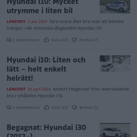
Hyundai i10: Mycket
utrymme i liten bil
Fyra vuxna åker bra utan att behöva
LÅNGTEST
5 juni 2024
trängas i vår minimala långtestbil Hyundai i10.
1 kommentarer
Gasa (10)
Bromsa (7)
Hyundai i10: Liten och
lätt – helt enkelt
helrätt!
Anders Helgesson trivs överraskande
LÅNGTEST
10 april 2024
bra i småbilen Hyundai i10.
5 kommentarer
Gasa (15)
Bromsa (5)
Begagnat: Hyundai i30
(2017–)