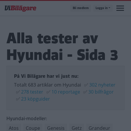
Hoppa
Bli medlem
Logga in
till
huvudinnehåll
Alla tester av
Hyundai - Sida 3
På Vi Bilägare har vi just nu:
Totalt 683 artiklar om Hyundai
✅
302 nyheter
✅
278 tester
✅
10 reportage
✅
30 bilfrågor
✅
23 köpguider
Hyundai-modeller:
Atos
Coupe
Genesis
Getz
Grandeur