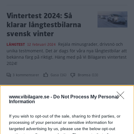
Vintertest 2024: Så
klarar långtestbilarna
svensk vinter
Rejäla minusgrader, drivsnö och
LÅNGTEST
12 februari 2024
unika testmoment. Det är dags för våra nya långtestbilar att
bekänna färg på riktigt. Häng med på Vi Bilägares vintertest
2024!
3 kommentarer
Gasa (16)
Bromsa (13)
Vintertest av Hyundai
www.vibilagare.se -
Do Not Process My Personal
i10: Lätt och (ganska)
Information
lagom
If you wish to opt-out of the sale, sharing to third parties, or
processing of your personal or sensitive information for
Sveriges billigaste bil klarar sig på
LÅNGTEST
12 februari 2024
targeted advertising by us, please use the below opt-out
många sätt bra i vinterväder. Men det finns gränser för vad