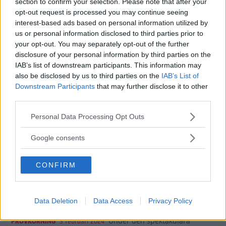
section to confirm your selection. Please note that after your
den lilla småbilen klarar av.
opt-out request is processed you may continue seeing
0 kommentarer
Gasa (8)
Bromsa (8)
interest-based ads based on personal information utilized by
us or personal information disclosed to third parties prior to
your opt-out. You may separately opt-out of the further
Hyundai i10:
disclosure of your personal information by third parties on the
IAB’s list of downstream participants. This information may
Infotainmentsystemet
also be disclosed by us to third parties on the
IAB’s List of
nollställt med gem
Downstream Participants
that may further disclose it to other
third parties.
Efter nollställning med hjälp av ett
LÅNGTEST
5 februari 2024
gem fungerar skärmen till infotainmentsystemet återigen
Please note that this website/app uses one or more Google
Personal Data Processing Opt Outs
som den ska i vår långtest-Hyundai. Det återstår att se om
services and may gather and store information including but
problemet kommer tillbaka.
not limited to your visit or usage behaviour. You may click to
Google consents
grant or deny consent to Google and its third-party tags to
4 kommentarer
Gasa (7)
Bromsa (3)
use your data for below specified purposes in below Google
CONFIRM
consent section.
Provkörning: Hyundai
Kona Hybrid (2023)
Data Deletion
Data Access
Privacy Policy
Under den spektakulära
PROVKÖRNING
3 februari 2024