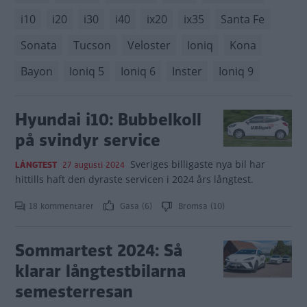
i10
i20
i30
i40
ix20
ix35
Santa Fe
Sonata
Tucson
Veloster
Ioniq
Kona
Bayon
Ioniq 5
Ioniq 6
Inster
Ioniq 9
Hyundai i10: Bubbelkoll
på svindyr service
Sveriges billigaste nya bil har
LÅNGTEST
27 augusti 2024
hittills haft den dyraste servicen i 2024 års långtest.
18 kommentarer
Gasa (6)
Bromsa (10)
Sommartest 2024: Så
klarar långtestbilarna
semesterresan