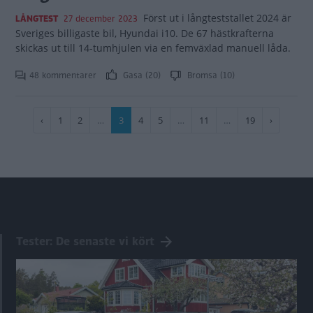
Först ut i långteststallet 2024 är
LÅNGTEST
27 december 2023
Sveriges billigaste bil, Hyundai i10. De 67 hästkrafterna
skickas ut till 14-tumhjulen via en femväxlad manuell låda.
48 kommentarer
Gasa (20)
Bromsa (10)
Paginering
Föregående
‹
Sida
1
Sida
2
…
Nuvarande
3
Sida
4
Sida
5
…
Sida
11
…
Sida
19
Nästa
›
sida
sida
sida
Tester: De senaste vi kört