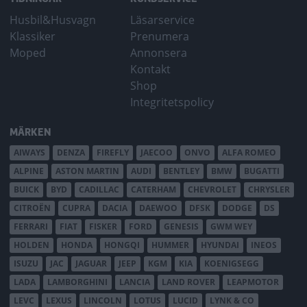
Husbil&Husvagn
Läsarservice
Klassiker
Prenumera
Moped
Annonsera
Kontakt
Shop
Integritetspolicy
MÄRKEN
AIWAYS
DENZA
FIREFLY
JAECOO
ONVO
ALFA ROMEO
ALPINE
ASTON MARTIN
AUDI
BENTLEY
BMW
BUGATTI
BUICK
BYD
CADILLAC
CATERHAM
CHEVROLET
CHRYSLER
CITROËN
CUPRA
DACIA
DAEWOO
DFSK
DODGE
DS
FERRARI
FIAT
FISKER
FORD
GENESIS
GWM WEY
HOLDEN
HONDA
HONGQI
HUMMER
HYUNDAI
INEOS
ISUZU
JAC
JAGUAR
JEEP
KGM
KIA
KOENIGSEGG
LADA
LAMBORGHINI
LANCIA
LAND ROVER
LEAPMOTOR
LEVC
LEXUS
LINCOLN
LOTUS
LUCID
LYNK & CO