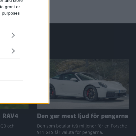
er and store
to grant or
ed purposes
a RAV4
Den ger mest ljud för pengarna
 Q3 och
Den som betalar två miljoner för en Porsche
911 GTS får valuta för pengarna.