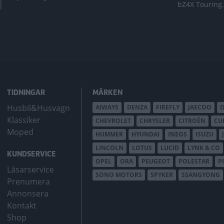
bZ4X Touring.
TIDNINGAR
MÄRKEN
Husbil&Husvagn
AIWAYS
DENZA
FIREFLY
JAECOO
Klassiker
CHEVROLET
CHRYSLER
CITROËN
CU
Moped
HUMMER
HYUNDAI
INEOS
ISUZU
LINCOLN
LOTUS
LUCID
LYNK & CO
KUNDSERVICE
OPEL
ORA
PEUGEOT
POLESTAR
P
Läsarservice
SONO MOTORS
SPYKER
SSANGYONG
Prenumera
Annonsera
Kontakt
Shop