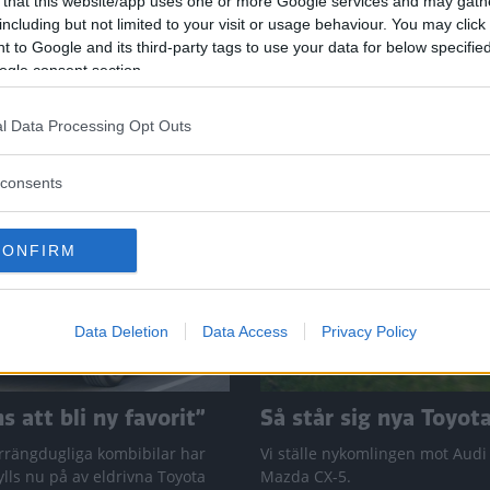
 that this website/app uses one or more Google services and may gath
including but not limited to your visit or usage behaviour. You may click 
 to Google and its third-party tags to use your data for below specifi
ogle consent section.
l Data Processing Opt Outs
consents
CONFIRM
Data Deletion
Data Access
Privacy Policy
 att bli ny favorit”
Så står sig nya Toyot
rrängdugliga kombibilar har
Vi ställe nykomlingen mot Audi
lls nu på av eldrivna Toyota
Mazda CX-5.