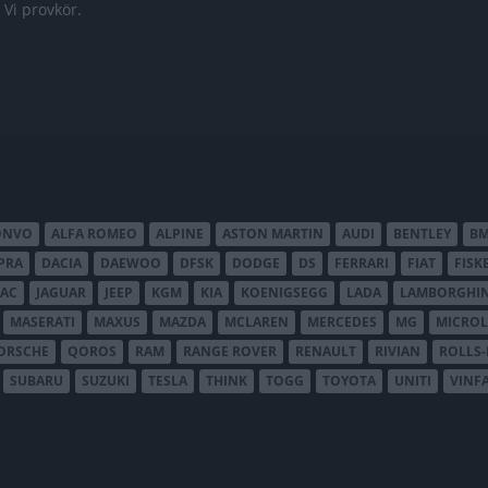
 Vi provkör.
ONVO
ALFA ROMEO
ALPINE
ASTON MARTIN
AUDI
BENTLEY
B
PRA
DACIA
DAEWOO
DFSK
DODGE
DS
FERRARI
FIAT
FISK
JAC
JAGUAR
JEEP
KGM
KIA
KOENIGSEGG
LADA
LAMBORGHIN
MASERATI
MAXUS
MAZDA
MCLAREN
MERCEDES
MG
MICROL
ORSCHE
QOROS
RAM
RANGE ROVER
RENAULT
RIVIAN
ROLLS
SUBARU
SUZUKI
TESLA
THINK
TOGG
TOYOTA
UNITI
VINF