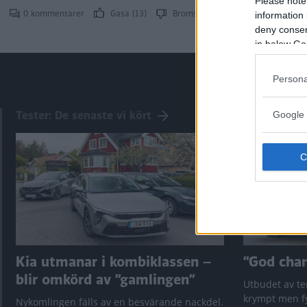
Please note
0 kommentarer
Gasa (13)
Bromsa (9)
information 
deny consent
in below Go
Persona
Tester: De senaste vi kört
Google 
Kia utmanar i kombiklassen –
”God chans
blir omkörd av ”gamlingen”
Utbudet av te
krympt men fy
Nykomlingen fälls av en besvärande nackdel.