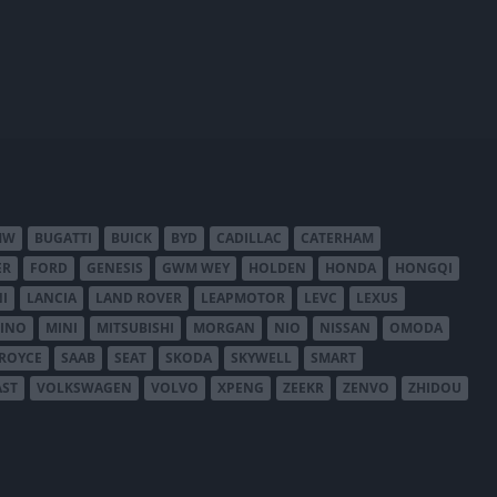
MW
BUGATTI
BUICK
BYD
CADILLAC
CATERHAM
ER
FORD
GENESIS
GWM WEY
HOLDEN
HONDA
HONGQI
I
LANCIA
LAND ROVER
LEAPMOTOR
LEVC
LEXUS
INO
MINI
MITSUBISHI
MORGAN
NIO
NISSAN
OMODA
-ROYCE
SAAB
SEAT
SKODA
SKYWELL
SMART
AST
VOLKSWAGEN
VOLVO
XPENG
ZEEKR
ZENVO
ZHIDOU