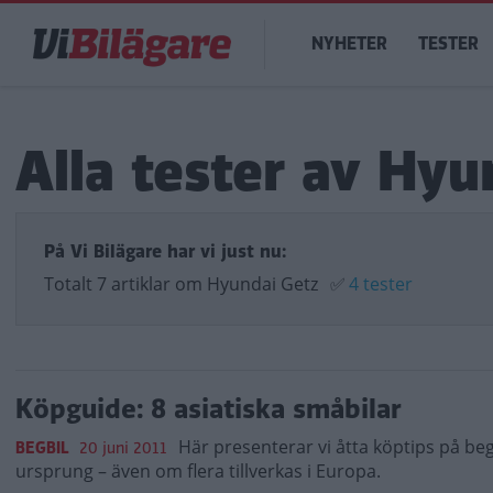
Hoppa
Main
till
NYHETER
TESTER
navigation
huvudinnehåll
Alla tester av Hyu
På Vi Bilägare har vi just nu:
Totalt 7 artiklar om Hyundai Getz
✅
4 tester
Köpguide: 8 asiatiska småbilar
Här presenterar vi åtta köptips på be
BEGBIL
20 juni 2011
ursprung – även om flera tillverkas i Europa.