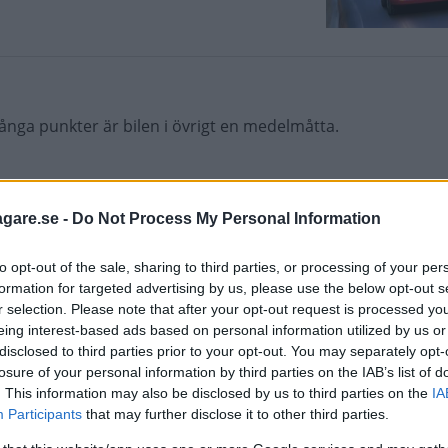
ånga punkter är bilen i övrigt en medelmåtta.
agare.se -
Do Not Process My Personal Information
)
to opt-out of the sale, sharing to third parties, or processing of your per
formation for targeted advertising by us, please use the below opt-out s
r selection. Please note that after your opt-out request is processed y
eing interest-based ads based on personal information utilized by us or
disclosed to third parties prior to your opt-out. You may separately opt-
losure of your personal information by third parties on the IAB’s list of
. This information may also be disclosed by us to third parties on the
IA
ige. I Europa står småttingarna redan för en tredjedel av ma
Participants
that may further disclose it to other third parties.
rar och komfort.