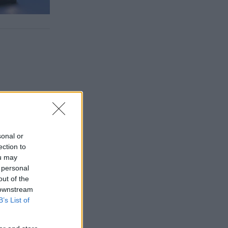
sonal or
ection to
ou may
 personal
out of the
 downstream
B’s List of
rknaden.