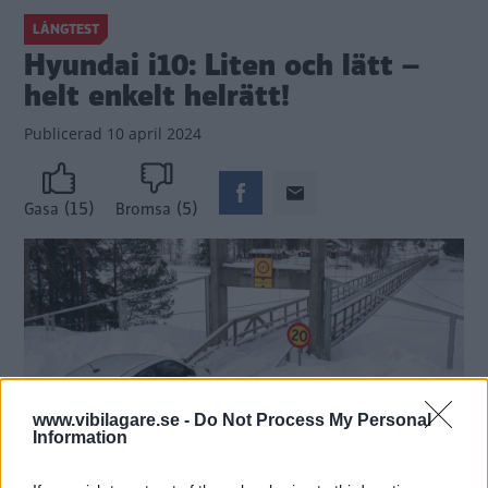
LÅNGTEST
Hyundai i10: Liten och lätt –
helt enkelt helrätt!
Publicerad
10 april 2024
(15)
(5)
Gasa
Bromsa
www.vibilagare.se -
Do Not Process My Personal
Information