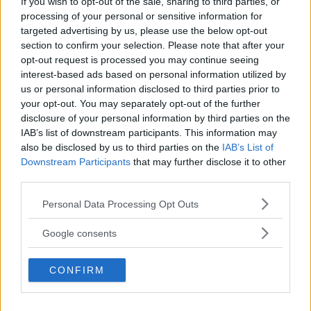
If you wish to opt-out of the sale, sharing to third parties, or
Hyundai i10 är enda långtestbil som får rulla över bron till Tängsta.
processing of your personal or sensitive information for
targeted advertising by us, please use the below opt-out
Anders Helgesson trivs överraskande bra i småbilen
section to confirm your selection. Please note that after your
Hyundai i10.
opt-out request is processed you may continue seeing
interest-based ads based on personal information utilized by
Text
Anders Helgesson
us or personal information disclosed to third parties prior to
your opt-out. You may separately opt-out of the further
disclosure of your personal information by third parties on the
Fotograf
IAB’s list of downstream participants. This information may
Anders Helgesson
also be disclosed by us to third parties on the
IAB’s List of
Downstream Participants
that may further disclose it to other
third parties.
Please note that this website/app uses one or more Google
Personal Data Processing Opt Outs
services and may gather and store information including but
Det här är en låst artikel.
Logga in
för
not limited to your visit or usage behaviour. You may click to
Google consents
grant or deny consent to Google and its third-party tags to
att fortsätta läsa.
use your data for below specified purposes in below Google
CONFIRM
consent section.
DIGITAL PRENUMERATION