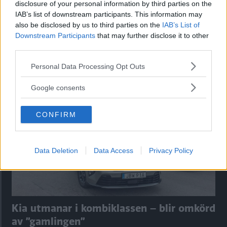
disclosure of your personal information by third parties on the
IAB’s list of downstream participants. This information may
also be disclosed by us to third parties on the
IAB’s List of
Downstream Participants
that may further disclose it to other
third parties.
Please note that this website/app uses one or more Google
Personal Data Processing Opt Outs
Tester: De senaste vi kört
services and may gather and store information including but
not limited to your visit or usage behaviour. You may click to
Google consents
grant or deny consent to Google and its third-party tags to
use your data for below specified purposes in below Google
CONFIRM
consent section.
Data Deletion
Data Access
Privacy Policy
Kia utmanar i kombiklassen – blir omkörd
av ”gamlingen”