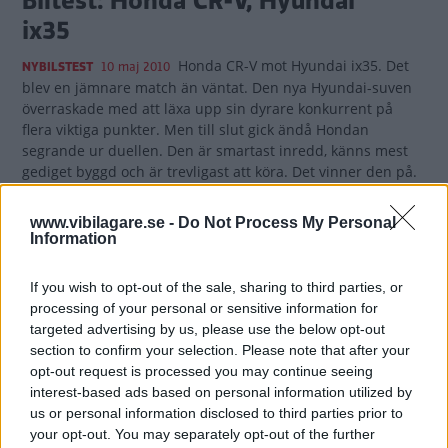
Biltest: Honda CR-V, Hyundai
ix35
Honda CR-V mot Hyundai ix35. Det
NYBILSTEST
10 maj 2010
blev en jämnare match än väntat. Den nya Hyundai-suven
överraskade med att läxa upp sin dyrare konkurrent på
flera viktiga punkter. Men till slut gick ändå Hondan
segrande ur duellen. Den är smartast inredd, känns mest
gediget byggd och är trevligast att köra. Det vinner den på.
5 kommentarer
Gasa (9)
Bromsa (5)
www.vibilagare.se -
Do Not Process My Personal
Information
Provkörning: Hyundai ix35 4WD
If you wish to opt-out of the sale, sharing to third parties, or
2.0 CRDi-R
processing of your personal or sensitive information for
targeted advertising by us, please use the below opt-out
Nu ersätts Tucson av Hyundai
PROVKÖRNING
24 februari 2010
section to confirm your selection. Please note that after your
ix35. Och det är en växling som heter duga. Nykomlingen är
opt-out request is processed you may continue seeing
betydligt spänstigare, rymligare, roligare och
interest-based ads based on personal information utilized by
modernare.
us or personal information disclosed to third parties prior to
your opt-out. You may separately opt-out of the further
0 kommentarer
Gasa (20)
Bromsa (18)