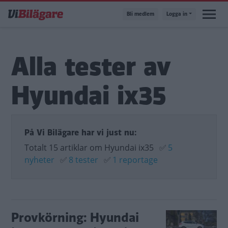
Hoppa
Bli medlem
Logga in
till
huvudinnehåll
Alla tester av
Hyundai ix35
På Vi Bilägare har vi just nu:
Totalt 15 artiklar om Hyundai ix35
✅
5
nyheter
✅
8 tester
✅
1 reportage
Provkörning: Hyundai