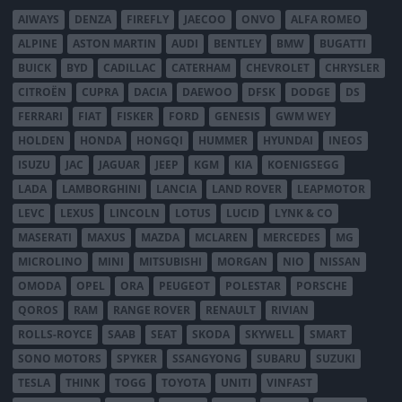
AIWAYS
DENZA
FIREFLY
JAECOO
ONVO
ALFA ROMEO
ALPINE
ASTON MARTIN
AUDI
BENTLEY
BMW
BUGATTI
BUICK
BYD
CADILLAC
CATERHAM
CHEVROLET
CHRYSLER
CITROËN
CUPRA
DACIA
DAEWOO
DFSK
DODGE
DS
FERRARI
FIAT
FISKER
FORD
GENESIS
GWM WEY
HOLDEN
HONDA
HONGQI
HUMMER
HYUNDAI
INEOS
ISUZU
JAC
JAGUAR
JEEP
KGM
KIA
KOENIGSEGG
LADA
LAMBORGHINI
LANCIA
LAND ROVER
LEAPMOTOR
LEVC
LEXUS
LINCOLN
LOTUS
LUCID
LYNK & CO
MASERATI
MAXUS
MAZDA
MCLAREN
MERCEDES
MG
MICROLINO
MINI
MITSUBISHI
MORGAN
NIO
NISSAN
OMODA
OPEL
ORA
PEUGEOT
POLESTAR
PORSCHE
QOROS
RAM
RANGE ROVER
RENAULT
RIVIAN
ROLLS-ROYCE
SAAB
SEAT
SKODA
SKYWELL
SMART
SONO MOTORS
SPYKER
SSANGYONG
SUBARU
SUZUKI
TESLA
THINK
TOGG
TOYOTA
UNITI
VINFAST