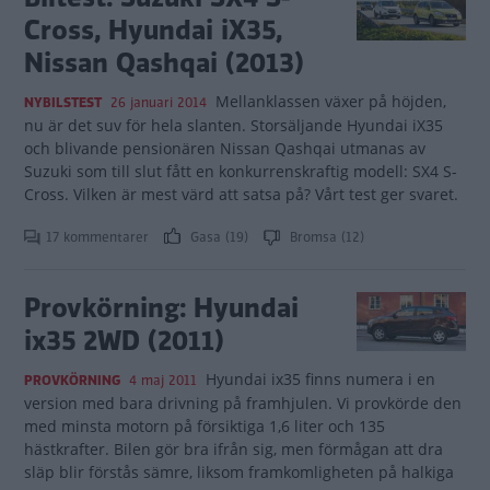
Cross, Hyundai iX35,
Nissan Qashqai (2013)
Mellanklassen växer på höjden,
NYBILSTEST
26 januari 2014
nu är det suv för hela slanten. Storsäljande Hyundai iX35
och blivande pensionären Nissan Qashqai utmanas av
Suzuki som till slut fått en konkurrenskraftig modell: SX4 S-
Cross. Vilken är mest värd att satsa på? Vårt test ger svaret.
17 kommentarer
Gasa (19)
Bromsa (12)
Provkörning: Hyundai
ix35 2WD (2011)
Hyundai ix35 finns numera i en
PROVKÖRNING
4 maj 2011
version med bara drivning på framhjulen. Vi provkörde den
med minsta motorn på försiktiga 1,6 liter och 135
hästkrafter. Bilen gör bra ifrån sig, men förmågan att dra
släp blir förstås sämre, liksom framkomligheten på halkiga