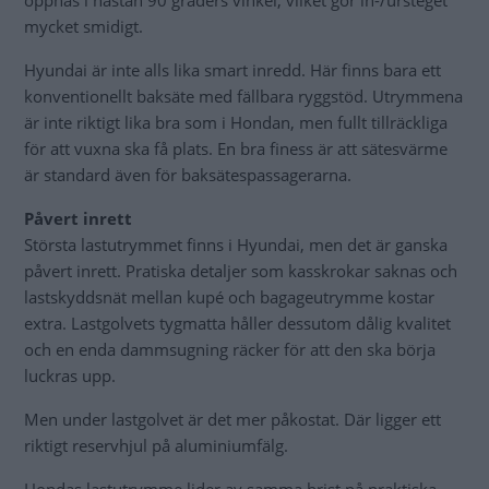
öppnas i nästan 90 graders vinkel, vilket gör in-/ursteget
mycket smidigt.
Hyundai är inte alls lika smart inredd. Här finns bara ett
konventionellt baksäte med fällbara ryggstöd. Utrymmena
är inte riktigt lika bra som i Hondan, men fullt tillräckliga
för att vuxna ska få plats. En bra finess är att sätesvärme
är standard även för baksätespassagerarna.
Påvert inrett
Största lastutrymmet finns i Hyundai, men det är ganska
påvert inrett. Pratiska detaljer som kasskrokar saknas och
lastskyddsnät mellan kupé och bagageutrymme kostar
extra. Lastgolvets tygmatta håller dessutom dålig kvalitet
och en enda dammsugning räcker för att den ska börja
luckras upp.
Men under lastgolvet är det mer påkostat. Där ligger ett
riktigt reservhjul på aluminiumfälg.