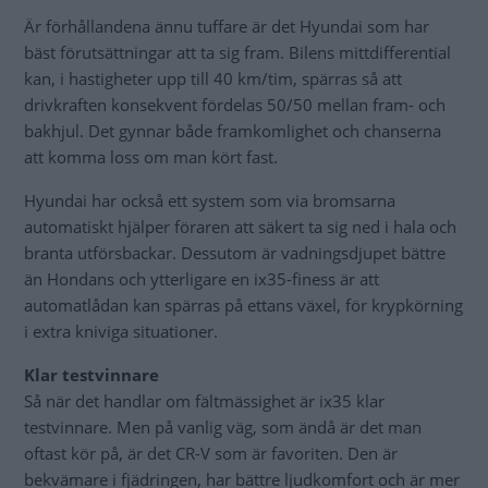
Är förhållandena ännu tuffare är det Hyundai som har
bäst förutsättningar att ta sig fram. Bilens mittdifferential
kan, i hastigheter upp till 40 km/tim, spärras så att
drivkraften konsekvent fördelas 50/50 mellan fram- och
bakhjul. Det gynnar både framkomlighet och chanserna
att komma loss om man kört fast.
Hyundai har också ett system som via bromsarna
automatiskt hjälper föraren att säkert ta sig ned i hala och
branta utförsbackar. Dessutom är vadningsdjupet bättre
än Hondans och ytterligare en ix35-finess är att
automatlådan kan spärras på ettans växel, för krypkörning
i extra kniviga situationer.
Klar testvinnare
Så när det handlar om fältmässighet är ix35 klar
testvinnare. Men på vanlig väg, som ändå är det man
oftast kör på, är det CR-V som är favoriten. Den är
bekvämare i fjädringen, har bättre ljudkomfort och är mer