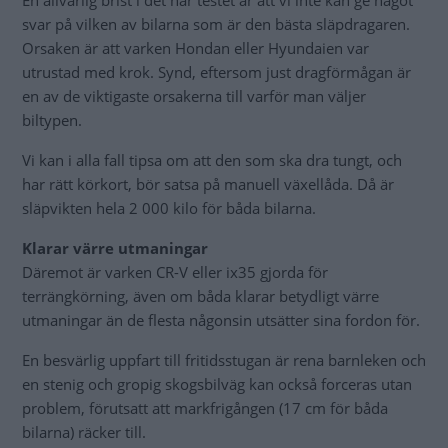
En allvarlig brist i det här testet är att vi inte kan ge något
svar på vilken av bilarna som är den bästa släpdragaren.
Orsaken är att varken Hondan eller Hyundaien var
utrustad med krok. Synd, eftersom just dragförmågan är
en av de viktigaste orsakerna till varför man väljer
biltypen.
Vi kan i alla fall tipsa om att den som ska dra tungt, och
har rätt körkort, bör satsa på manuell växellåda. Då är
släpvikten hela 2 000 kilo för båda bilarna.
Klarar värre utmaningar
Däremot är varken CR-V eller ix35 gjorda för
terrängkörning, även om båda klarar betydligt värre
utmaningar än de flesta någonsin utsätter sina fordon för.
En besvärlig uppfart till fritidsstugan är rena barnleken och
en stenig och gropig skogsbilväg kan också forceras utan
problem, förutsatt att markfrigången (17 cm för båda
bilarna) räcker till.