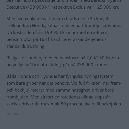
bilarna i extra påkostade utföranden, med beteckningarna
Executive (+33 000 kr) respektive Exclusive (+ 25 000 kr).
Men även enklare varianter erbjuds och ix35 kan, till
skillnad från Honda, köpas med enbart framhjulsdrivning.
Då kostar den från 199 900 kronor med en 2-liters
bensinmotor på 163 hk och överraskande generös
standardutrustning.
Billigaste Hondan, med en bensinare på 2,0 l/150 hk och
betydligt snålare utrustning, går på 238 900 kronor.
Båda Honda och Hyundai har fyrhjulsdrivningssystem
som bara griper när det behövs. Vid full friktion, när fram-
och bakhjul roterar med samma hastighet, driver bara
framhjulen. Men så fort en rotationsskillnad uppstår
skickas drivkraft, maximalt 50 procent, även till bakhjulen.