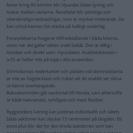
farter kring 80 km/tim blir Hyundai-lådan lynnig och
tvekar mellan växlarna. Resultatet blir plötsliga och
oberäkneliga nedväxlingar, som är mycket irriterande. De
kan också kännas lite otäcka på halkigt underlag.
Förarplatserna fungerar tillfredställande i båda bilarna,
utom när det gäller sikten snett bakåt. Den är dålig i
Hondan och direkt usel i Hyundaien. Kvalitetskänslan i
ix35 är heller inte på topp i alla avseenden.
Dörrsidornas nederkanter och plasten vid dörrtrösklarna
är inte av högsta klass och risken att de snabbt ser slitna
ut känns överhängande.
Baksätesronden går oavkortat till Honda, vars aktersoffa
är både bekvämast, rymligast och mest flexibel.
Ryggstödens lutning kan justeras individuellt och sätets
båda sektioner kan skjutas 15 centimeter på längden. Ett
extra plus blir det för den breda bakdörren som kan