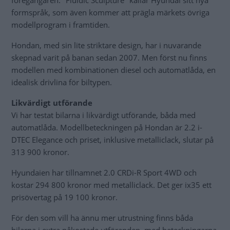
föregångaren. "Fluidic Sculpture" kallar Hyundai sitt nya
formspråk, som även kommer att prägla märkets övriga
modellprogram i framtiden.
Hondan, med sin lite striktare design, har i nuvarande
skepnad varit på banan sedan 2007. Men först nu finns
modellen med kombinationen diesel och automatlåda, en
idealisk drivlina för biltypen.
Likvärdigt utförande
Vi har testat bilarna i likvärdigt utförande, båda med
automatlåda. Modellbeteckningen på Hondan är 2.2 i-
DTEC Elegance och priset, inklusive metalliclack, slutar på
313 900 kronor.
Hyundaien har tillnamnet 2.0 CRDi-R Sport 4WD och
kostar 294 800 kronor med metalliclack. Det ger ix35 ett
prisövertag på 19 100 kronor.
För den som vill ha ännu mer utrustning finns båda