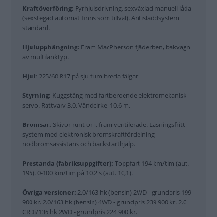
Kraftöverföring:
Fyrhjulsdrivning, sexväxlad manuell låda
(sexstegad automat finns som tillval). Antisladdsystem
standard.
Hjulupphängning:
Fram MacPherson fjäderben, bakvagn
av multilänktyp.
Hjul:
225/60 R17 på sju tum breda fälgar.
Styrning:
Kuggstång med fartberoende elektromekanisk
servo. Rattvarv 3.0. Vändcirkel 10,6 m.
Bromsar:
Skivor runt om, fram ventilerade. Låsningsfritt
system med elektronisk bromskraftfördelning,
nödbromsassistans och backstarthjälp.
Prestanda (fabriksuppgifter):
Toppfart 194 km/tim (aut.
195). 0-100 km/tim på 10,2 s (aut. 10,1).
Övriga versioner:
2.0/163 hk (bensin) 2WD - grundpris 199
900 kr. 2.0/163 hk (bensin) 4WD - grundpris 239 900 kr. 2.0
CRDi/136 hk 2WD - grundpris 224 900 kr.