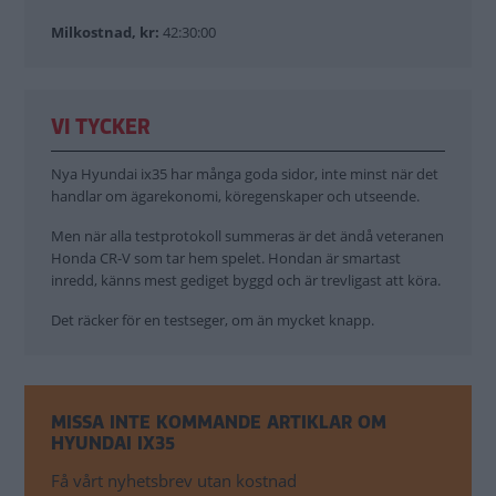
Milkostnad, kr:
42:30:00
VI TYCKER
Nya Hyundai ix35 har många goda sidor, inte minst när det
handlar om ägarekonomi, köregenskaper och utseende.
Men när alla testprotokoll summeras är det ändå veteranen
Honda CR-V som tar hem spelet. Hondan är smartast
inredd, känns mest gediget byggd och är trevligast att köra.
Det räcker för en testseger, om än mycket knapp.
MISSA INTE KOMMANDE ARTIKLAR OM
HYUNDAI IX35
Få vårt nyhetsbrev utan kostnad