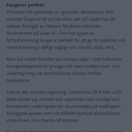
Fungerar perfekt
Principen för systemen är i grunden densamma. Men
tekniskt fungerar de på lite olika sätt och exakt hur de
arbetar framgår av Herbert Müdsams tekniska
illustrationer på sidan 41. Den här typen av
fyrhjulsdrivning fungerar perfekt för att ge fin stabilitet vid
normal körning i dåligt väglag: snö, modd, slask, lera.
Men vid snabb framfart på krokiga vägar i svår halka kan
köregenskaperna bli lynniga och växla mellan över- och
understyrning när drivkrafterna skickas mellan
hjulaxlarna.
Fast av det märktes ingenting, varken hos CR-V eller ix35.
Båda skötte sig utmärkt och upplevdes som stadiga och
konsekvent understyrda när de pressades på testlingans
krokigaste partier som vid tillfället bjöd på alla tänkbara
vinterfören, från blankis till blötsnö.