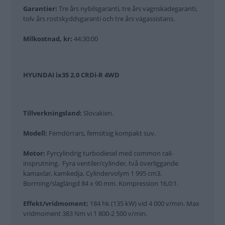
Garantier:
Tre års nybilsgaranti, tre års vagnskadegaranti,
tolv års rostskyddsgaranti och tre års vägassistans.
Milkostnad, kr:
44:30:00
HYUNDAI ix35 2.0 CRDi-R 4WD
Tillverkningsland:
Slovakien.
Modell:
Femdörrars, femsitsig kompakt suv.
Motor:
Fyrcylindrig turbodiesel med common rail-
insprutning. Fyra ventiler/cylinder, två överliggande
kamaxlar, kamkedja. Cylindervolym 1 995 cm3.
Borrning/slaglängd 84 x 90 mm. Kompression 16,0:1.
Effekt/vridmoment:
184 hk (135 kW) vid 4 000 v/min. Max
vridmoment 383 Nm vi 1 800-2 500 v/min.