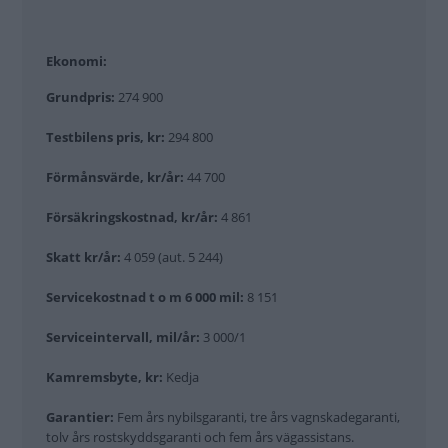
Ekonomi:
Grundpris:
274 900
Testbilens pris, kr:
294 800
Förmånsvärde, kr/år:
44 700
Försäkringskostnad, kr/år:
4 861
Skatt kr/år:
4 059 (aut. 5 244)
Servicekostnad t o m 6 000 mil:
8 151
Serviceintervall, mil/år:
3 000/1
Kamremsbyte, kr:
Kedja
Garantier:
Fem års nybilsgaranti, tre års vagnskadegaranti,
tolv års rostskyddsgaranti och fem års vägassistans.