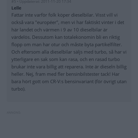
#5 • Uppdaterat: 2011-11-20 17:34
Lelle
Fattar inte varför folk köper dieselbilar. Visst vill vi
också vara "européer", men vi har faktiskt vinter i det
här landet och värmen i 9 av 10 dieselbilar är
värdelös. Dessutom kan totalekonomin bli en riktig
flopp om man har otur och måste byta partikelfilter.
Och eftersom alla dieselbilar säljs med turbo, så har vi
ytterligare en sak som kan rasa, och en rasad turbo
brukar inte vara billig att reparera. Inte är dieseln billig
heller. Nej, fram med fler bensinbilstester tack! Har
bara hört gott om CR-V:s bensinvariant (för övrigt utan
turbo).