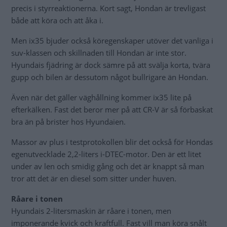
precis i styrreaktionerna. Kort sagt, Hondan är trevligast
både att köra och att åka i.
Men ix35 bjuder också köregenskaper utöver det vanliga i
suv-klassen och skillnaden till Hondan är inte stor.
Hyundais fjädring är dock sämre på att svälja korta, tvära
gupp och bilen är dessutom något bullrigare än Hondan.
Även när det gäller väghållning kommer ix35 lite på
efterkälken. Fast det beror mer på att CR-V är så förbaskat
bra än på brister hos Hyundaien.
Massor av plus i testprotokollen blir det också för Hondas
egenutvecklade 2,2-liters i-DTEC-motor. Den är ett litet
under av len och smidig gång och det är knappt så man
tror att det är en diesel som sitter under huven.
Råare i tonen
Hyundais 2-litersmaskin är råare i tonen, men
imponerande kvick och kraftfull. Fast vill man köra snålt