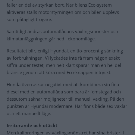
faller en del av styrkan bort. När bilens Eco-system
aktiveras ställs motorstyrningen om och bilen upplevs
som påtagligt trögare.
Samtidigt ändras automatlådans växlingsmönster och
klimatanläggningen går ned i ekonomiläge.
Resultatet blir, enligt Hyundai, en tio-procentig sänkning
av förbrukningen. Vi lyckades inte få fram någon exakt
siffra under testet, men helt klart sparar man en hel del
bränsle genom att köra med Eco-knappen intryckt.
Honda överraskar negativt med att kombinera sin fina
diesel med en automatlåda som bara är femstegad och
dessutom saknar möjligheter till manuell växling. På den
punkten är Hyundai modernare. Här finns både sex växlar
och ett manuellt läge.
Irriterande och otäckt
Men kalibreringen av växlingsmönstret har sina brister. I