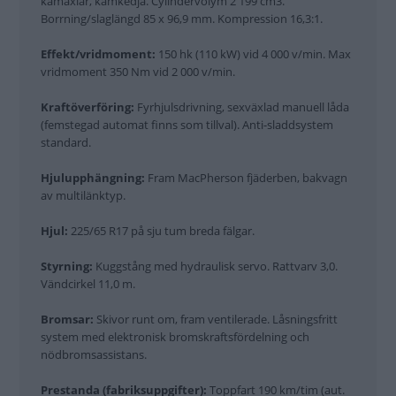
kamaxlar, kamkedja. Cylindervolym 2 199 cm3.
Borrning/slaglängd 85 x 96,9 mm. Kompression 16,3:1.
Effekt/vridmoment:
150 hk (110 kW) vid 4 000 v/min. Max
vridmoment 350 Nm vid 2 000 v/min.
Kraftöverföring:
Fyrhjulsdrivning, sexväxlad manuell låda
(femstegad automat finns som tillval). Anti-sladdsystem
standard.
Hjulupphängning:
Fram MacPherson fjäderben, bakvagn
av multilänktyp.
Hjul:
225/65 R17 på sju tum breda fälgar.
Styrning:
Kuggstång med hydraulisk servo. Rattvarv 3,0.
Vändcirkel 11,0 m.
Bromsar:
Skivor runt om, fram ventilerade. Låsningsfritt
system med elektronisk bromskraftsfördelning och
nödbromsassistans.
Prestanda (fabriksuppgifter):
Toppfart 190 km/tim (aut.