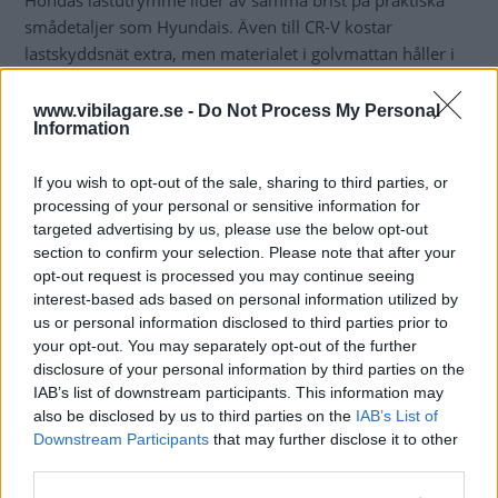
Hondas lastutrymme lider av samma brist på praktiska
smådetaljer som Hyundais. Även till CR-V kostar
lastskyddsnät extra, men materialet i golvmattan håller i
alla fall hyfsad klass. Bagageutrymmet kan dessutom
delas av på höjden, med hjälp av det dubbla lastgolvet.
www.vibilagare.se -
Do Not Process My Personal
Information
Ekonomiskt är Hyundai ix35 testvinnare. Den är billigare
än Hondan att köpa, har klart lägre servicekostnader och
If you wish to opt-out of the sale, sharing to third parties, or
är något snålare på bränsle. Sammantaget betyder det,
processing of your personal or sensitive information for
targeted advertising by us, please use the below opt-out
enligt våra kalkyler, att ägandekostnaderna blir cirka två
section to confirm your selection. Please note that after your
kronor lägre per mil.
opt-out request is processed you may continue seeing
interest-based ads based on personal information utilized by
Man ska heller inte glömma bort Hyundais generösa
us or personal information disclosed to third parties prior to
garantipaket, med fem års nybilsgaranti och fem års
your opt-out. You may separately opt-out of the further
vägassistans. Även rostskyddet är bättre på Hyundai,
disclosure of your personal information by third parties on the
vilket är gynnsamt för den som tänker ha bilen länge.
IAB’s list of downstream participants. This information may
also be disclosed by us to third parties on the
IAB’s List of
Säkerhetsmässigt är nya ix35 än så länge ett oskrivet blad,
Downstream Participants
that may further disclose it to other
eftersom den inte har krocktestats av Euro NCAP. Hondan
third parties.
genomgick provet 2007, enligt de gamla rutinerna. Den