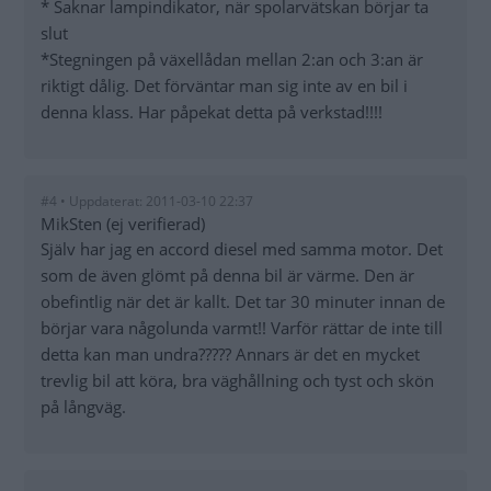
* Saknar lampindikator, när spolarvätskan börjar ta
slut
*Stegningen på växellådan mellan 2:an och 3:an är
riktigt dålig. Det förväntar man sig inte av en bil i
denna klass. Har påpekat detta på verkstad!!!!
#4 • Uppdaterat: 2011-03-10 22:37
MikSten (ej verifierad)
Själv har jag en accord diesel med samma motor. Det
som de även glömt på denna bil är värme. Den är
obefintlig när det är kallt. Det tar 30 minuter innan de
börjar vara någolunda varmt!! Varför rättar de inte till
detta kan man undra????? Annars är det en mycket
trevlig bil att köra, bra väghållning och tyst och skön
på långväg.