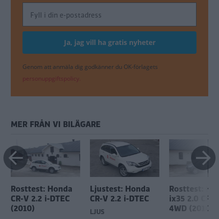
Genom att anmäla dig godkänner du OK-förlagets
personuppgiftspolicy.
MER FRÅN VI BILÄGARE
Rosttest: Honda
Ljustest: Honda
Rosttest: Hy
CR-V 2.2 i-DTEC
CR-V 2.2 i-DTEC
ix35 2.0 CRDi
(2010)
4WD (2010)
LJUS