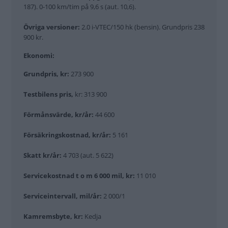
187). 0-100 km/tim på 9,6 s (aut. 10,6).
Övriga versioner:
2.0 i-VTEC/150 hk (bensin). Grundpris 238
900 kr.
Ekonomi:
Grundpris, kr:
273 900
Testbilens pris,
kr: 313 900
Förmånsvärde, kr/år:
44 600
Försäkringskostnad, kr/år:
5 161
Skatt kr/år:
4 703 (aut. 5 622)
Servicekostnad t o m 6 000 mil, kr:
11 010
Serviceintervall, mil/år:
2 000/1
Kamremsbyte, kr:
Kedja