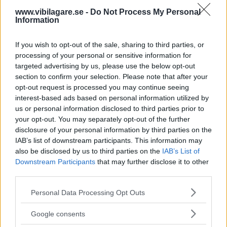
”En befrielse att sätta
www.vibilagare.se -
Do Not Process My Personal
Information
sig i Honda Jazz”
Efter 1 400 mil i Vi Bilägares
If you wish to opt-out of the sale, sharing to third parties, or
LÅNGTEST
27 maj 2021
långtestbil Honda Jazz har vår provförare nästan bara
processing of your personal or sensitive information for
positiva omdömen. Men det finns några nackdelar som
targeted advertising by us, please use the below opt-out
skaver.
section to confirm your selection. Please note that after your
opt-out request is processed you may continue seeing
0 kommentarer
Gasa (7)
Bromsa
interest-based ads based on personal information utilized by
us or personal information disclosed to third parties prior to
your opt-out. You may separately opt-out of the further
Plus och minus med
disclosure of your personal information by third parties on the
långtestbilarna: Buller,
IAB’s list of downstream participants. This information may
also be disclosed by us to third parties on the
IAB’s List of
buggfest och småbilar
Downstream Participants
that may further disclose it to other
som överraskar
third parties.
Please note that this website/app uses one or more Google
Personal Data Processing Opt Outs
Det är dags för förarbyte i våra
LÅNGTEST
10 maj 2021
services and may gather and store information including but
långtestbilar. Förarna klagar på irriterande buggar och hög
not limited to your visit or usage behaviour. You may click to
Google consents
bullernivå, men hittar också några dolda pärlor.
grant or deny consent to Google and its third-party tags to