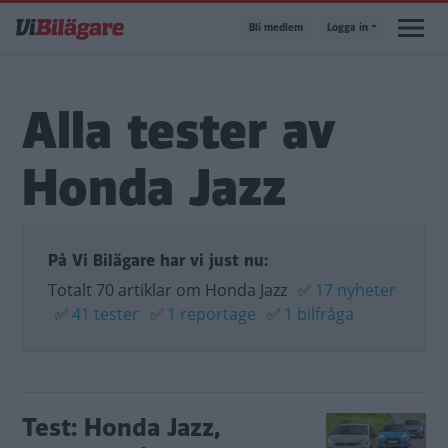
Hoppa
Bli medlem
Logga in
till
huvudinnehåll
Alla tester av
Honda Jazz
På Vi Bilägare har vi just nu:
Totalt 70 artiklar om Honda Jazz
✅
17 nyheter
✅
41 tester
✅
1 reportage
✅
1 bilfråga
Test: Honda Jazz,