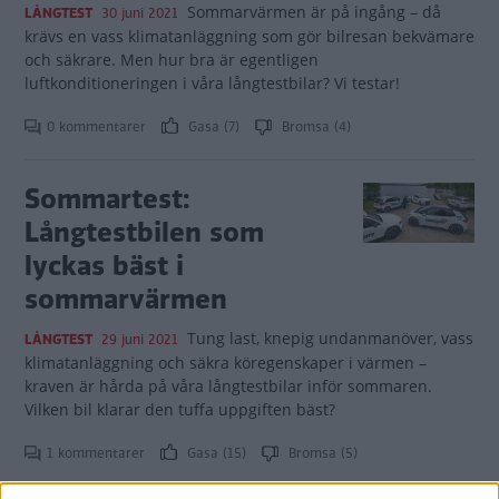
Sommarvärmen är på ingång – då
LÅNGTEST
30 juni 2021
krävs en vass klimatanläggning som gör bilresan bekvämare
och säkrare. Men hur bra är egentligen
luftkonditioneringen i våra långtestbilar? Vi testar!
0 kommentarer
Gasa (7)
Bromsa (4)
Sommartest:
Långtestbilen som
lyckas bäst i
sommarvärmen
Tung last, knepig undanmanöver, vass
LÅNGTEST
29 juni 2021
klimatanläggning och säkra köregenskaper i värmen –
kraven är hårda på våra långtestbilar inför sommaren.
Vilken bil klarar den tuffa uppgiften bäst?
1 kommentarer
Gasa (15)
Bromsa (5)