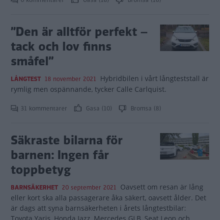
0 kommentarer
Gasa (18)
Bromsa (16)
”Den är alltför perfekt –
tack och lov finns
småfel”
Hybridbilen i vårt långteststall är
LÅNGTEST
18 november 2021
rymlig men ospännande, tycker Calle Carlquist.
31 kommentarer
Gasa (10)
Bromsa (8)
Säkraste bilarna för
barnen: Ingen får
toppbetyg
Oavsett om resan är lång
BARNSÄKERHET
20 september 2021
eller kort ska alla passagerare åka säkert, oavsett ålder. Det
är dags att syna barnsäkerheten i årets långtestbilar:
Toyota Yaris, Honda Jazz, Mercedes GLB, Seat Leon och