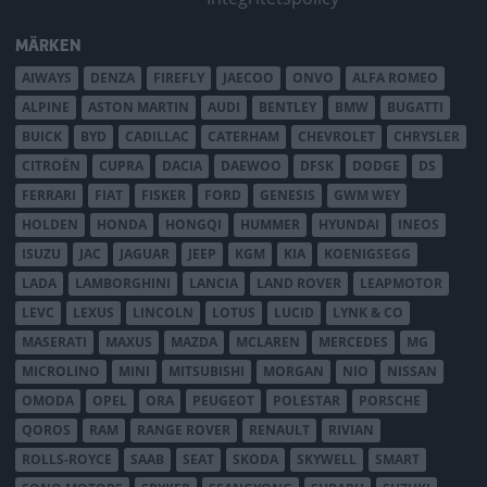
MÄRKEN
AIWAYS
DENZA
FIREFLY
JAECOO
ONVO
ALFA ROMEO
ALPINE
ASTON MARTIN
AUDI
BENTLEY
BMW
BUGATTI
BUICK
BYD
CADILLAC
CATERHAM
CHEVROLET
CHRYSLER
CITROËN
CUPRA
DACIA
DAEWOO
DFSK
DODGE
DS
FERRARI
FIAT
FISKER
FORD
GENESIS
GWM WEY
HOLDEN
HONDA
HONGQI
HUMMER
HYUNDAI
INEOS
ISUZU
JAC
JAGUAR
JEEP
KGM
KIA
KOENIGSEGG
LADA
LAMBORGHINI
LANCIA
LAND ROVER
LEAPMOTOR
LEVC
LEXUS
LINCOLN
LOTUS
LUCID
LYNK & CO
MASERATI
MAXUS
MAZDA
MCLAREN
MERCEDES
MG
MICROLINO
MINI
MITSUBISHI
MORGAN
NIO
NISSAN
OMODA
OPEL
ORA
PEUGEOT
POLESTAR
PORSCHE
QOROS
RAM
RANGE ROVER
RENAULT
RIVIAN
ROLLS-ROYCE
SAAB
SEAT
SKODA
SKYWELL
SMART