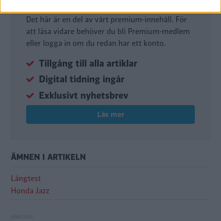
Det här är en del av vårt premium-innehåll. För
att läsa vidare behöver du bli Premium-medlem
eller logga in om du redan har ett konto.
Tillgång till alla artiklar
Digital tidning ingår
Exklusivt nyhetsbrev
Läs mer
ÄMNEN I ARTIKELN
Långtest
Honda Jazz