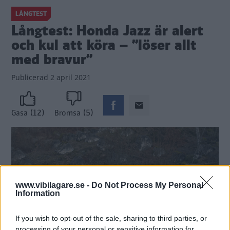
LÅNGTEST
Långtest: Honda Jazz är alert
och kul att köra – ”löser allt
med bravur”
Publicerad
2 april 2021
(12)
(5)
Gasa
Bromsa
www.vibilagare.se -
Do Not Process My Personal
Information
If you wish to opt-out of the sale, sharing to third parties, or
processing of your personal or sensitive information for