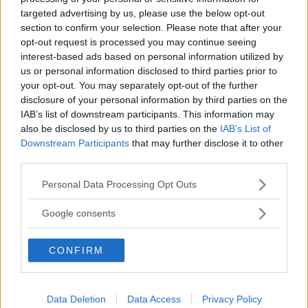
targeted advertising by us, please use the below opt-out
section to confirm your selection. Please note that after your
Småbilen Honda Jazz imponerar på vår långtestförare.
opt-out request is processed you may continue seeing
Bilen går lugnare än den betydligt större familjebilen
interest-based ads based on personal information utilized by
Seat Leon.
us or personal information disclosed to third parties prior to
your opt-out. You may separately opt-out of the further
Text
Anders Helgesson
disclosure of your personal information by third parties on the
IAB’s list of downstream participants. This information may
also be disclosed by us to third parties on the
IAB’s List of
Downstream Participants
that may further disclose it to other
third parties.
Please note that this website/app uses one or more Google
Personal Data Processing Opt Outs
Det här är en låst artikel.
Logga in
för
services and may gather and store information including but
att fortsätta läsa.
not limited to your visit or usage behaviour. You may click to
Google consents
grant or deny consent to Google and its third-party tags to
use your data for below specified purposes in below Google
CONFIRM
consent section.
DIGITAL PRENUMERATION
Ta del av allt material – bli
Data Deletion
Data Access
Privacy Policy
Premium-medlem