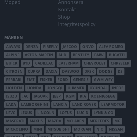
Moped
Annonsera
Kontakt
Shop
Integritetspolicy
MÄRKEN
AIWAYS
DENZA
FIREFLY
JAECOO
ONVO
ALFA ROMEO
ALPINE
ASTON MARTIN
AUDI
BENTLEY
BMW
BUGATTI
BUICK
BYD
CADILLAC
CATERHAM
CHEVROLET
CHRYSLER
CITROËN
CUPRA
DACIA
DAEWOO
DFSK
DODGE
DS
FERRARI
FIAT
FISKER
FORD
GENESIS
GWM WEY
HOLDEN
HONDA
HONGQI
HUMMER
HYUNDAI
INEOS
ISUZU
JAC
JAGUAR
JEEP
KGM
KIA
KOENIGSEGG
LADA
LAMBORGHINI
LANCIA
LAND ROVER
LEAPMOTOR
LEVC
LEXUS
LINCOLN
LOTUS
LUCID
LYNK & CO
MASERATI
MAXUS
MAZDA
MCLAREN
MERCEDES
MG
MICROLINO
MINI
MITSUBISHI
MORGAN
NIO
NISSAN