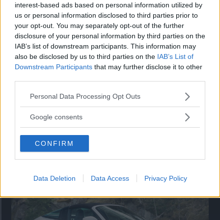
Utbudet av terrängdugliga kombibilar har krympt men fylls
interest-based ads based on personal information utilized by
nu på av eldrivna Toyota bZ4X Touring. Vi provkör.
us or personal information disclosed to third parties prior to
your opt-out. You may separately opt-out of the further
disclosure of your personal information by third parties on the
IAB’s list of downstream participants. This information may
also be disclosed by us to third parties on the
IAB’s List of
Downstream Participants
that may further disclose it to other
third parties.
Please note that this website/app uses one or more Google
Personal Data Processing Opt Outs
services and may gather and store information including but
not limited to your visit or usage behaviour. You may click to
Google consents
grant or deny consent to Google and its third-party tags to
use your data for below specified purposes in below Google
Så står sig nya Toyota RAV4
CONFIRM
consent section.
Vi ställe nykomlingen mot Audi Q3 och Mazda CX-5.
Data Deletion
Data Access
Privacy Policy