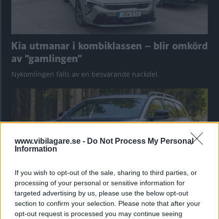
Kia utmanar i kombiklassen – blir omkörd
av ”gamlingen”
Nykomlingen fälls av en besvärande nackdel.
www.vibilagare.se -
Do Not Process My Personal
Information
If you wish to opt-out of the sale, sharing to third parties, or
processing of your personal or sensitive information for
targeted advertising by us, please use the below opt-out
section to confirm your selection. Please note that after your
”God chans att bli ny favorit”
opt-out request is processed you may continue seeing