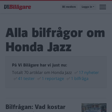
Hoppa
Bli medlem
Logga in
till
huvudinnehåll
Alla bilfrågor om
Honda Jazz
På Vi Bilägare har vi just nu:
Totalt 70 artiklar om Honda Jazz
✅
17 nyheter
✅
41 tester
✅
1 reportage
✅
1 bilfråga
Bilfrågan: Vad kostar