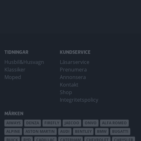
TIDNINGAR
KUNDSERVICE
Husbil&Husvagn
Läsarservice
Klassiker
Prenumera
Moped
Annonsera
Kontakt
Shop
Integritetspolicy
MÄRKEN
AIWAYS
DENZA
FIREFLY
JAECOO
ONVO
ALFA ROMEO
ALPINE
ASTON MARTIN
AUDI
BENTLEY
BMW
BUGATTI
BUICK
BYD
CADILLAC
CATERHAM
CHEVROLET
CHRYSLER