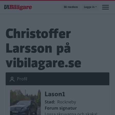
Hoppa
Bli medlem
Logga in
till
huvudinnehåll
Christoffer
Larsson på
vibilagare.se
Profil
Lason1
Stad
Rockneby
Forum signatur
Lossa skruvarna och skaka!