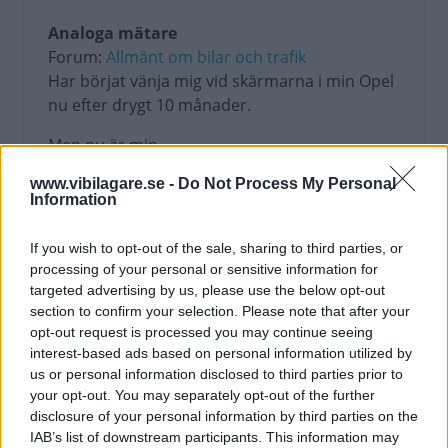
Analoga mätare
Forum:
Allmänt om bilar och trafik
Har börjat vänja mig vid skärmarna i min Opel
nu efter drygt 10 månader.
Men nu är min...
Uppdaterat: 2021-08-31 19:09
www.vibilagare.se -
Do Not Process My Personal
Information
If you wish to opt-out of the sale, sharing to third parties, or
processing of your personal or sensitive information for
Biogaskonvertering.
targeted advertising by us, please use the below opt-out
Forum:
Teknik och elektronik
section to confirm your selection. Please note that after your
Klurade på att konvertera mig gamle Jeep till
opt-out request is processed you may continue seeing
biogas. Har en anläggning i närheten och
interest-based ads based on personal information utilized by
us or personal information disclosed to third parties prior to
den...
your opt-out. You may separately opt-out of the further
Uppdaterat: 2021-08-15 11:57
disclosure of your personal information by third parties on the
IAB’s list of downstream participants. This information may