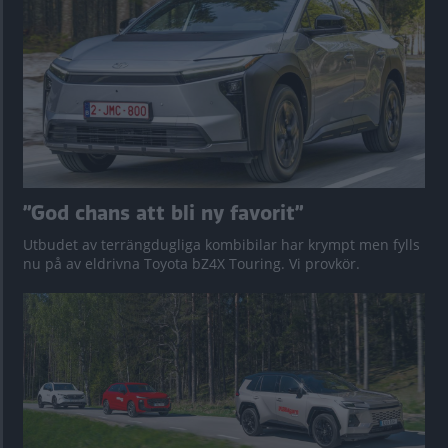
”God chans att bli ny favorit”
Utbudet av terrängdugliga kombibilar har krympt men fylls
nu på av eldrivna Toyota bZ4X Touring. Vi provkör.