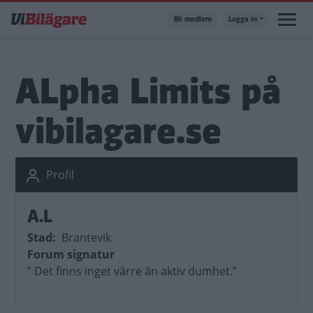
Hoppa
Bli medlem
Logga in
till
huvudinnehåll
ALpha Limits på
vibilagare.se
Profil
A.L
Stad
Brantevik
Forum signatur
” Det finns inget värre än aktiv dumhet.”