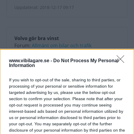
Uppdaterat: 2018-12-17 09:17
Volvo gör bra vinst
Forum:
Allmänt om bilar och trafik
Vi har ju tidigare haft diskussioner om Volvos
strategi och huruvida de nya modellerna
www.vibilagare.se -
Do Not Process My Personal
Information
varit...
Uppdaterat: 2018-02-08 11:07
If you wish to opt-out of the sale, sharing to third parties, or
processing of your personal or sensitive information for
targeted advertising by us, please use the below opt-out
section to confirm your selection. Please note that after your
opt-out request is processed you may continue seeing
Ny slitvarg: Mitsubishi Outlander 2008-2012
interest-based ads based on personal information utilized by
Forum:
Köpråd
us or personal information disclosed to third parties prior to
Hej!
your opt-out. You may separately opt-out of the further
disclosure of your personal information by third parties on the