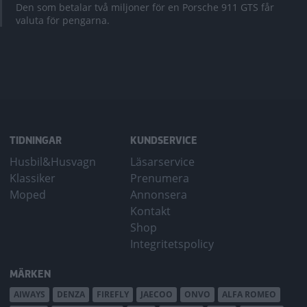
Den som betalar två miljoner för en Porsche 911 GTS får
valuta för pengarna.
TIDNINGAR
KUNDSERVICE
Husbil&Husvagn
Läsarservice
Klassiker
Prenumera
Moped
Annonsera
Kontakt
Shop
Integritetspolicy
MÄRKEN
AIWAYS
DENZA
FIREFLY
JAECOO
ONVO
ALFA ROMEO