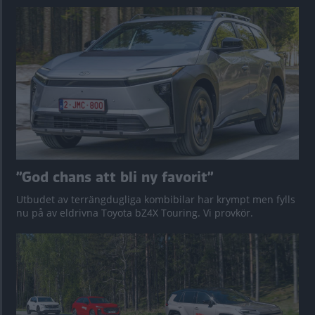
”God chans att bli ny favorit”
Utbudet av terrängdugliga kombibilar har krympt men fylls
nu på av eldrivna Toyota bZ4X Touring. Vi provkör.