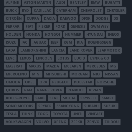
ALPINE
ASTON MARTIN
AUDI
BENTLEY
BMW
BUGATTI
BUICK
BYD
CADILLAC
CATERHAM
CHEVROLET
CHRYSLER
CITROËN
CUPRA
DACIA
DAEWOO
DFSK
DODGE
DS
FERRARI
FIAT
FISKER
FORD
GENESIS
GWM WEY
HOLDEN
HONDA
HONGQI
HUMMER
HYUNDAI
INEOS
ISUZU
JAC
JAGUAR
JEEP
KGM
KIA
KOENIGSEGG
LADA
LAMBORGHINI
LANCIA
LAND ROVER
LEAPMOTOR
LEVC
LEXUS
LINCOLN
LOTUS
LUCID
LYNK & CO
MASERATI
MAXUS
MAZDA
MCLAREN
MERCEDES
MG
MICROLINO
MINI
MITSUBISHI
MORGAN
NIO
NISSAN
OMODA
OPEL
ORA
PEUGEOT
POLESTAR
PORSCHE
QOROS
RAM
RANGE ROVER
RENAULT
RIVIAN
ROLLS-ROYCE
SAAB
SEAT
SKODA
SKYWELL
SMART
SONO MOTORS
SPYKER
SSANGYONG
SUBARU
SUZUKI
TESLA
THINK
TOGG
TOYOTA
UNITI
VINFAST
VOLKSWAGEN
VOLVO
XPENG
ZEEKR
ZENVO
ZHIDOU