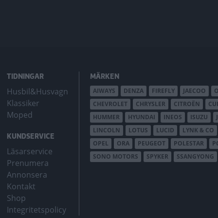
TIDNINGAR
MÄRKEN
Husbil&Husvagn
AIWAYS
DENZA
FIREFLY
JAECOO
Klassiker
CHEVROLET
CHRYSLER
CITROËN
CU
Moped
HUMMER
HYUNDAI
INEOS
ISUZU
LINCOLN
LOTUS
LUCID
LYNK & CO
KUNDSERVICE
OPEL
ORA
PEUGEOT
POLESTAR
P
Läsarservice
SONO MOTORS
SPYKER
SSANGYONG
Prenumera
Annonsera
Kontakt
Shop
Integritetspolicy