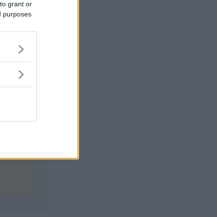
to grant or
ed purposes
 den
na i
are.