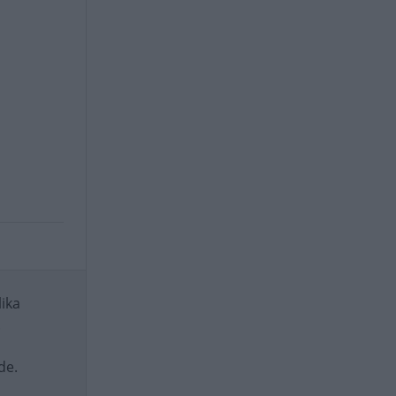
lika
.
de.