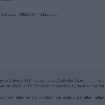
pPrd/status/1788209114134253806
llar Volvo, BMW, Toyota, Tesla, Audi eller Skoda, alla är de 
ar på. Alla bilar har fördelar och nackdelar, så enkelt är det
haft mer eller mindre problem, barnsjukdomar eller ihållan