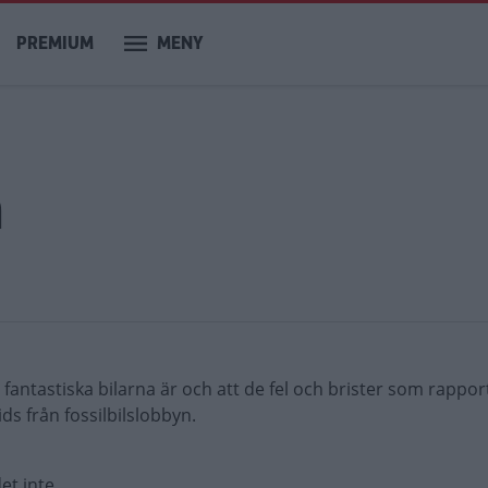
PREMIUM
MENY
m
 fantastiska bilarna är och att de fel och brister som rappo
ds från fossilbilslobbyn.
et inte.