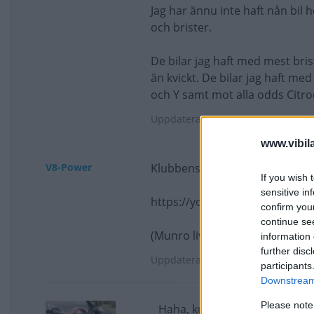
Jag har ännu inte haft nån bil h
och brister.
De bilar jag haft med mest bris
än kvickt. De bilar jag haft me
och Y samt mot alla odds Citr
Uppdaterat: 2024-05-10 14:29
www.vibil
V8-Power
Klubbens bästa Youtube-källa
If you wish 
sensitive in
https://youtu.be/zl4VjvZu5os
confirm you
continue se
(Munro live)
information 
further disc
Uppdaterat: 2024-05-10 16:26
participants
Downstream 
Please note
Haha, kul rant.