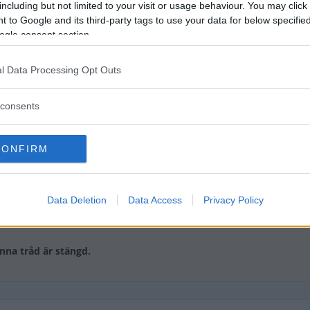
including but not limited to your visit or usage behaviour. You may click 
 to Google and its third-party tags to use your data for below specifi
ogle consent section.
l Data Processing Opt Outs
consents
 VW ID3 från -22 som hann rulla strax under 30 000 mil innan
ckan.
CONFIRM
eslor X resp S och är genuint nöjda frånsett att länkarmar
under ca 35 000 mils körning. Han arbetar som distriktsläk
Data Deletion
Data Access
Privacy Policy
nna tråd är stängd.