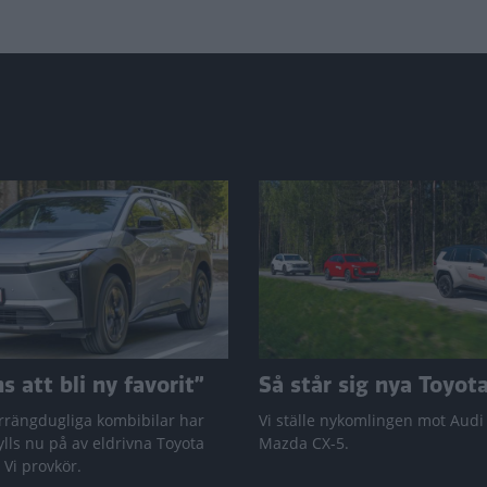
 att bli ny favorit”
Så står sig nya Toyot
rrängdugliga kombibilar har
Vi ställe nykomlingen mot Audi
lls nu på av eldrivna Toyota
Mazda CX-5.
 Vi provkör.