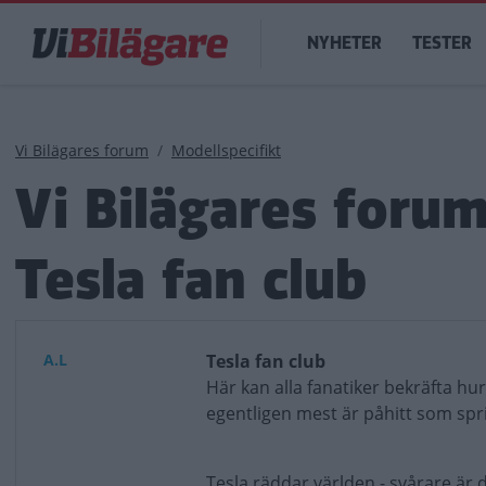
Hoppa
Main
till
NYHETER
TESTER
navigation
huvudinnehåll
Länkstig
Vi Bilägares forum
Modellspecifikt
Vi Bilägares foru
Tesla fan club
A.L
Tesla fan club
Här kan alla fanatiker bekräfta hur
egentligen mest är påhitt som spri
Tesla räddar världen - svårare är d