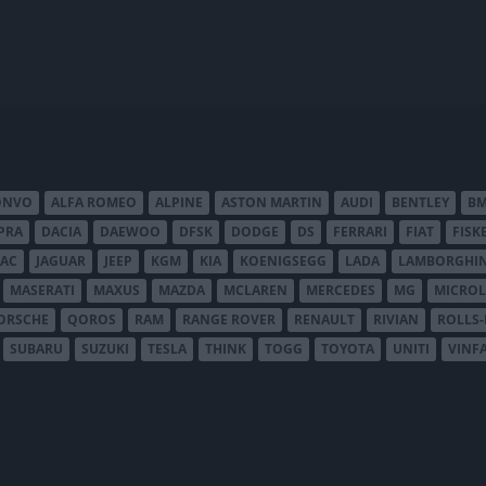
ONVO
ALFA ROMEO
ALPINE
ASTON MARTIN
AUDI
BENTLEY
B
PRA
DACIA
DAEWOO
DFSK
DODGE
DS
FERRARI
FIAT
FISK
JAC
JAGUAR
JEEP
KGM
KIA
KOENIGSEGG
LADA
LAMBORGHIN
MASERATI
MAXUS
MAZDA
MCLAREN
MERCEDES
MG
MICROL
ORSCHE
QOROS
RAM
RANGE ROVER
RENAULT
RIVIAN
ROLLS
SUBARU
SUZUKI
TESLA
THINK
TOGG
TOYOTA
UNITI
VINF