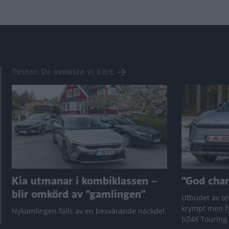
Tester: De senaste vi kört
Kia utmanar i kombiklassen –
”God chans
blir omkörd av ”gamlingen”
Utbudet av te
krympt men fy
Nykomlingen fälls av en besvärande nackdel.
bZ4X Touring.