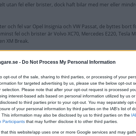
elt utan fel eller brister, dock haft bilar med mer eller mindr
ter och fel var Opel Insignia och VW Passat, de byttes bort f
d minst fel och brister är Volvo XC70, Mercedes E220, Tesla 
oen XM Break.
agare.se -
Do Not Process My Personal Information
to opt-out of the sale, sharing to third parties, or processing of your per
formation for targeted advertising by us, please use the below opt-out s
?si=wO2zlnjMLbjnuV7X
r selection. Please note that after your opt-out request is processed y
eing interest-based ads based on personal information utilized by us or
disclosed to third parties prior to your opt-out. You may separately opt-
losure of your personal information by third parties on the IAB’s list of
. This information may also be disclosed by us to third parties on the
IA
Participants
that may further disclose it to other third parties.
 that this website/app uses one or more Google services and may gath