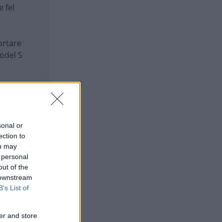
e fel
ortare
Model S
sonal or
ection to
ou may
 personal
out of the
 downstream
B’s List of
er and store