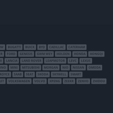
MW
BUGATTI
BUICK
BYD
CADILLAC
CATERHAM
ER
FORD
GENESIS
GWM WEY
HOLDEN
HONDA
HONGQI
I
LANCIA
LAND ROVER
LEAPMOTOR
LEVC
LEXUS
INO
MINI
MITSUBISHI
MORGAN
NIO
NISSAN
OMODA
-ROYCE
SAAB
SEAT
SKODA
SKYWELL
SMART
AST
VOLKSWAGEN
VOLVO
XPENG
ZEEKR
ZENVO
ZHIDOU