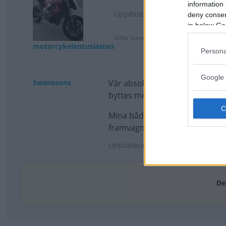
information 
Uppdaterat: 2024-05-10 19:31
deny consent
in below Go
Gillar kurvor och rondeller
motorcykelentusiasten
Persona
Google 
Swenssons
Vår absolut mest felfria bil är
byttes mot en ny ID 3 häromve
Mina båda bröder kör däremot T
framvagnen bytts några gånger 
Uppdaterat: 2024-05-10 23:30
De