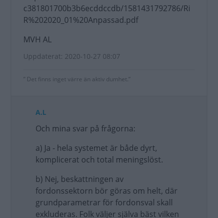
c381801700b3b6ecddccdb/1581431792786/Ri
R%202020_01%20Anpassad.pdf
MVH AL
Uppdaterat: 2020-10-27 08:07
” Det finns inget värre än aktiv dumhet.”
A.L
Och mina svar på frågorna:
a) Ja - hela systemet är både dyrt,
komplicerat och total meningslöst.
b) Nej, beskattningen av
fordonssektorn bör göras om helt, där
grundparametrar för fordonsval skall
exkluderas. Folk väljer själva bäst vilken