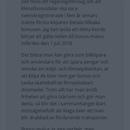
Det finns ett regeringsförslag om att
klimatbonusbilar ska vara
svenskregistrerade i fem år annars
måste första köparen betala tillbaka
bonusen. Jag kan tycka att detta borde
börjat att gälla redan då bonus-malus
infördes den 1 juli 2018.
Det bästa man kan göra som bilköpare
och användare för att spara pengar och
minska sin miljö- och klimatpåverkan, är
att köpa de bilar som ger bonus och
tanka skattebefriat förnyelsebart
drivmedel. Trots allt har man ändå
friheten att göra tvärtom och gör man
detta, så blir det i sammanhanget klart
motsägelsefullt att klaga över att man
blir drabbad av fördyrande transporter.
Bonus-malus är inte perfekt, men