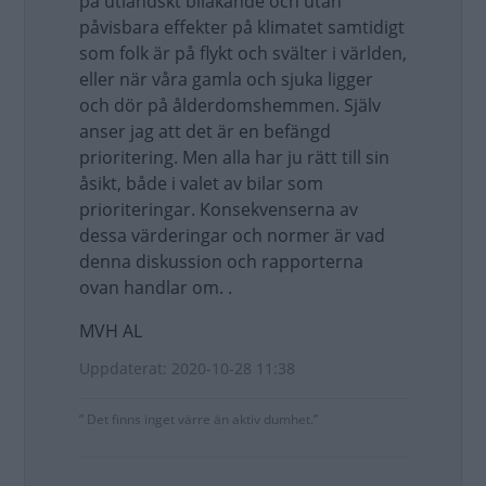
på utländskt bilåkande och utan
påvisbara effekter på klimatet samtidigt
som folk är på flykt och svälter i världen,
eller när våra gamla och sjuka ligger
och dör på ålderdomshemmen. Själv
anser jag att det är en befängd
prioritering. Men alla har ju rätt till sin
åsikt, både i valet av bilar som
prioriteringar. Konsekvenserna av
dessa värderingar och normer är vad
denna diskussion och rapporterna
ovan handlar om. .
MVH AL
Uppdaterat: 2020-10-28 11:38
” Det finns inget värre än aktiv dumhet.”