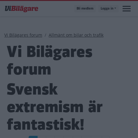
Hoppa
Bli medlem
Logga in
till
huvudinnehåll
Länkstig
Vi Bilägares forum
Allmänt om bilar och trafik
Vi Bilägares
forum
Svensk
extremism är
fantastisk!