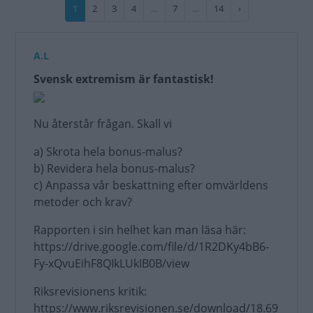
Paginering
Nuvarande
1
Sida
2
Sida
3
Sida
4
…
Sida
7
…
Sida
14
Nästa
›
sida
sida
A.L
Svensk extremism är fantastisk!
Nu återstår frågan. Skall vi
a) Skrota hela bonus-malus?
b) Revidera hela bonus-malus?
c) Anpassa vår beskattning efter omvärldens
metoder och krav?
Rapporten i sin helhet kan man läsa här:
https://drive.google.com/file/d/1R2DKy4bB6-
Fy-xQvuEihF8QIkLUkIB0B/view
Riksrevisionens kritik:
https://www.riksrevisionen.se/download/18.69