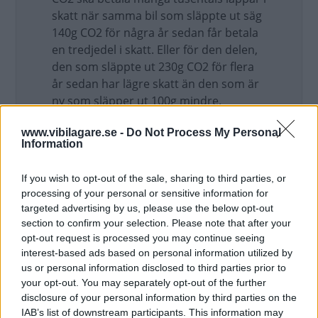
skatt när samma bil som släppte ut säg
140g CO2 för några år sedan får betala
en tredjedel i skatt. Eller för den delen,
den som släppte ut 230g CO2 för flera
år sedan har lägre skatt än den som är
ny som släpper ut 100g mindre.
Det främjar att köra gamla och skitiga
www.vibilagare.se -
Do Not Process My Personal
Information
bilar eftersom det ger "skattebonus"
och nya renare bilar bestraffas hårt.
If you wish to opt-out of the sale, sharing to third parties, or
Låter det rimligt för miljön om man är
processing of your personal or sensitive information for
miljöpartist?
targeted advertising by us, please use the below opt-out
section to confirm your selection. Please note that after your
Men sen har vi det här med gamla
opt-out request is processed you may continue seeing
klenoder som ni säger. Men många av
interest-based ads based on personal information utilized by
dessa körs bara någon månad per år
us or personal information disclosed to third parties prior to
om ens det, så vad gör det om de skulle
your opt-out. You may separately opt-out of the further
beskattas hårt? Förtjänar dom inte det
disclosure of your personal information by third parties on the
när de spyr ut enorma mängder? Är det
IAB’s list of downstream participants. This information may