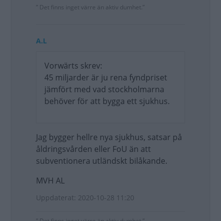
” Det finns inget värre än aktiv dumhet.”
A.L
Vorwärts skrev:
45 miljarder är ju rena fyndpriset
jämfört med vad stockholmarna
behöver för att bygga ett sjukhus.
Jag bygger hellre nya sjukhus, satsar på
åldringsvården eller FoU än att
subventionera utländskt bilåkande.
MVH AL
Uppdaterat: 2020-10-28 11:20
” Det finns inget värre än aktiv dumhet.”