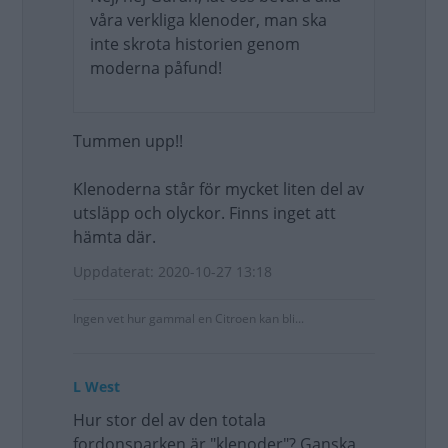
våra verkliga klenoder, man ska
inte skrota historien genom
moderna påfund!
Tummen upp!!
Klenoderna står för mycket liten del av
utsläpp och olyckor. Finns inget att
hämta där.
Uppdaterat: 2020-10-27 13:18
Ingen vet hur gammal en Citroen kan bli...
L West
Hur stor del av den totala
fordonsparken är "klenoder"? Ganska