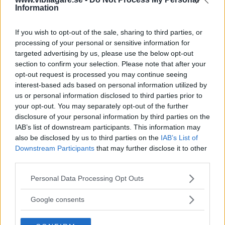
Information
If you wish to opt-out of the sale, sharing to third parties, or
processing of your personal or sensitive information for
targeted advertising by us, please use the below opt-out
section to confirm your selection. Please note that after your
opt-out request is processed you may continue seeing
interest-based ads based on personal information utilized by
us or personal information disclosed to third parties prior to
your opt-out. You may separately opt-out of the further
disclosure of your personal information by third parties on the
IAB’s list of downstream participants. This information may
also be disclosed by us to third parties on the
IAB’s List of
Downstream Participants
that may further disclose it to other
third parties.
Please note that this website/app uses one or more Google
Personal Data Processing Opt Outs
services and may gather and store information including but
not limited to your visit or usage behaviour. You may click to
Google consents
grant or deny consent to Google and its third-party tags to
use your data for below specified purposes in below Google