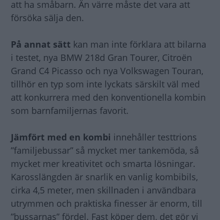
att ha småbarn. Än värre måste det vara att
försöka sälja den.
På annat sätt
kan man inte förklara att bilarna
i testet, nya BMW 218d Gran Tourer, Citroën
Grand C4 Picasso och nya Volkswagen Touran,
tillhör en typ som inte lyckats särskilt väl med
att konkurrera med den konventionella kombin
som barnfamiljernas favorit.
Jämfört med en kombi
innehåller testtrions
”familjebussar” så mycket mer tankemöda, så
mycket mer kreativitet och smarta lösningar.
Karosslängden är snarlik en vanlig kombibils,
cirka 4,5 meter, men skillnaden i användbara
utrymmen och praktiska finesser är enorm, till
”bussarnas” fördel. Fast köper dem, det gör vi