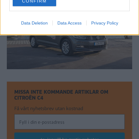
CONFIRM
consent section.
Data Deletion
Data Access
Privacy Policy
MISSA INTE KOMMANDE ARTIKLAR OM
CITROËN C4
Få vårt nyhetsbrev utan kostnad