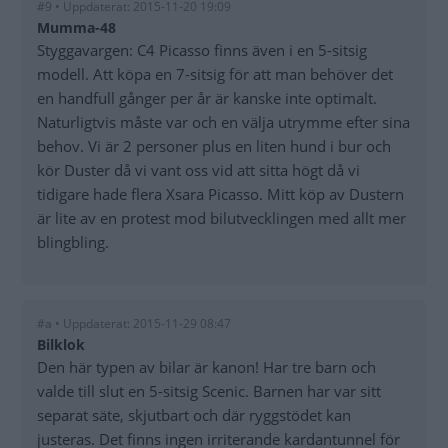
#9 • Uppdaterat: 2015-11-20 19:09
Mumma-48
Styggavargen: C4 Picasso finns även i en 5-sitsig
modell. Att köpa en 7-sitsig för att man behöver det
en handfull gånger per år är kanske inte optimalt.
Naturligtvis måste var och en välja utrymme efter sina
behov. Vi är 2 personer plus en liten hund i bur och
kör Duster då vi vant oss vid att sitta högt då vi
tidigare hade flera Xsara Picasso. Mitt köp av Dustern
är lite av en protest mod bilutvecklingen med allt mer
blingbling.
#a • Uppdaterat: 2015-11-29 08:47
Bilklok
Den här typen av bilar är kanon! Har tre barn och
valde till slut en 5-sitsig Scenic. Barnen har var sitt
separat säte, skjutbart och där ryggstödet kan
justeras. Det finns ingen irriterande kardantunnel för