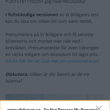
I fullständiga versionen
av Vi Bilägares test
kan du läsa om vilken bil som vann testet.
Prenumerera på Vi Bilägare och få senaste
biltesterna och mycket mer rakt ned i
brevlådan. Prenumeranter får även tidningen
en vecka tidigare och dessutom till lägst pris.
Klicka här för att läsa mer om prenumeration.
Diskutera:
Vilken är din favorit av de tre
bilarna?
www.vibilagare.se -
Do Not Process My Personal