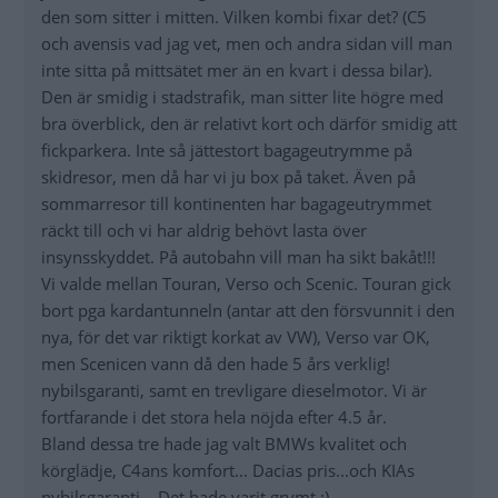
den som sitter i mitten. Vilken kombi fixar det? (C5
och avensis vad jag vet, men och andra sidan vill man
inte sitta på mittsätet mer än en kvart i dessa bilar).
Den är smidig i stadstrafik, man sitter lite högre med
bra överblick, den är relativt kort och därför smidig att
fickparkera. Inte så jättestort bagageutrymme på
skidresor, men då har vi ju box på taket. Även på
sommarresor till kontinenten har bagageutrymmet
räckt till och vi har aldrig behövt lasta över
insynsskyddet. På autobahn vill man ha sikt bakåt!!!
Vi valde mellan Touran, Verso och Scenic. Touran gick
bort pga kardantunneln (antar att den försvunnit i den
nya, för det var riktigt korkat av VW), Verso var OK,
men Scenicen vann då den hade 5 års verklig!
nybilsgaranti, samt en trevligare dieselmotor. Vi är
fortfarande i det stora hela nöjda efter 4.5 år.
Bland dessa tre hade jag valt BMWs kvalitet och
körglädje, C4ans komfort... Dacias pris...och KIAs
nybilsgaranti... Det hade varit grymt :)