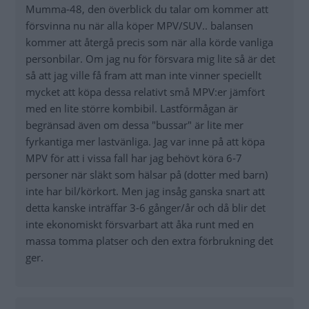
Mumma-48, den överblick du talar om kommer att
försvinna nu när alla köper MPV/SUV.. balansen
kommer att återgå precis som när alla körde vanliga
personbilar. Om jag nu för försvara mig lite så är det
så att jag ville få fram att man inte vinner speciellt
mycket att köpa dessa relativt små MPV:er jämfört
med en lite större kombibil. Lastförmågan är
begränsad även om dessa "bussar" är lite mer
fyrkantiga mer lastvänliga. Jag var inne på att köpa
MPV för att i vissa fall har jag behövt köra 6-7
personer när släkt som hälsar på (dotter med barn)
inte har bil/körkort. Men jag insåg ganska snart att
detta kanske inträffar 3-6 gånger/år och då blir det
inte ekonomiskt försvarbart att åka runt med en
massa tomma platser och den extra förbrukning det
ger.