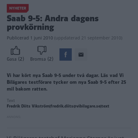
NYHETER
Saab 9-5: Andra dagens
provkörning
Publicerad
1 juni 2010
(
uppdaterad
21 september 2010)
(2)
(2)
Gasa
Bromsa
Vi har kört nya Saab 9-5 under två dagar. Läs vad Vi
Bilägares testförare tycker om nya Saab 9-5 efter 25
mil bakom ratten.
Text
Fredrik Diits Vikström|fredrik.diits@vibilagare.se|text