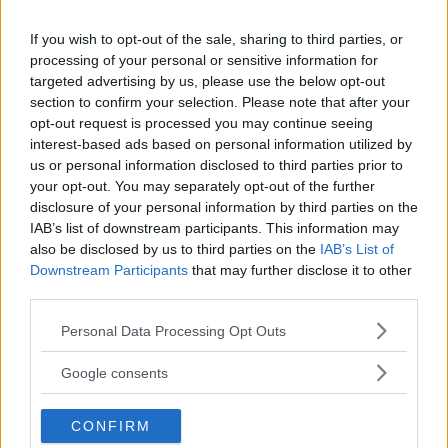
400 personer så att man är 3 900 anställda vid
If you wish to opt-out of the sale, sharing to third parties, or
slutet av året.
processing of your personal or sensitive information for
targeted advertising by us, please use the below opt-out
- Sen sade han också att nya 9-5 kommer med
section to confirm your selection. Please note that after your
en annan motor, en 1,6-liters turbo
opt-out request is processed you may continue seeing
interest-based ads based on personal information utilized by
instegsmotor som kommer att kosta 296 000
us or personal information disclosed to third parties prior to
kronor.
your opt-out. You may separately opt-out of the further
disclosure of your personal information by third parties on the
IAB’s list of downstream participants. This information may
Var Victor Muller på plats?
also be disclosed by us to third parties on the
IAB’s List of
- Ja, han var här och han var väldigt
Downstream Participants
that may further disclose it to other
entusiastisk.
third parties.
Please note that this website/app uses one or more Google
Personal Data Processing Opt Outs
- Han menade att det inte skulle bli svårt att få
services and may gather and store information including but
Saabs köpare tillbaka eftersom Saab har
not limited to your visit or usage behaviour. You may click to
Google consents
grant or deny consent to Google and its third-party tags to
intelligenta kunder som är intresserade av
use your data for below specified purposes in below Google
Saabs bilar bara Saab kan erbjuda rätt bilar.
CONFIRM
consent section.