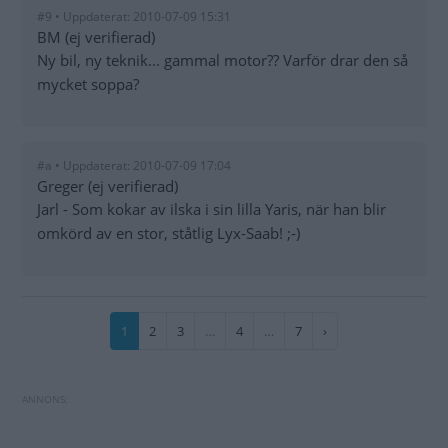
#9 • Uppdaterat: 2010-07-09 15:31
BM (ej verifierad)
Ny bil, ny teknik... gammal motor?? Varför drar den så
mycket soppa?
#a • Uppdaterat: 2010-07-09 17:04
Greger (ej verifierad)
Jarl - Som kokar av ilska i sin lilla Yaris, när han blir
omkörd av en stor, ståtlig Lyx-Saab! ;-)
Paginering
Nuvarande
1
Sida
2
Sida
3
…
Sida
4
…
Sida
7
Nästa
›
sida
sida