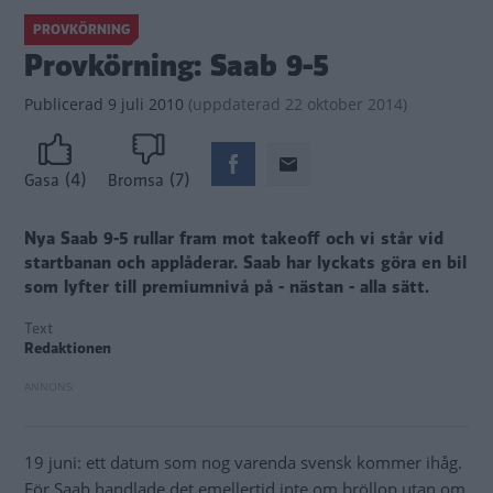
PROVKÖRNING
Provkörning: Saab 9-5
Publicerad
9 juli 2010
(
uppdaterad
22 oktober 2014)
(4)
(7)
Gasa
Bromsa
Nya Saab 9-5 rullar fram mot takeoff och vi står vid
startbanan och applåderar. Saab har lyckats göra en bil
som lyfter till premiumnivå på - nästan - alla sätt.
Text
Redaktionen
19 juni: ett datum som nog varenda svensk kommer ihåg.
För Saab handlade det emellertid inte om bröllop utan om