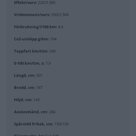
Effekt/varv:
220/5 300
Vridmoment/varv:
350/2 500
Förbrukning l/100 km:
8,4
Co2-utsläpp g/km:
194
Toppfart km/tim:
240
0-100 km/tim, s:
7,9
Längd, cm:
501
Bredd, cm:
187
Höjd, cm:
145
Axelavstånd, cm:
284
Spårvidd fr/bak, cm:
159/159