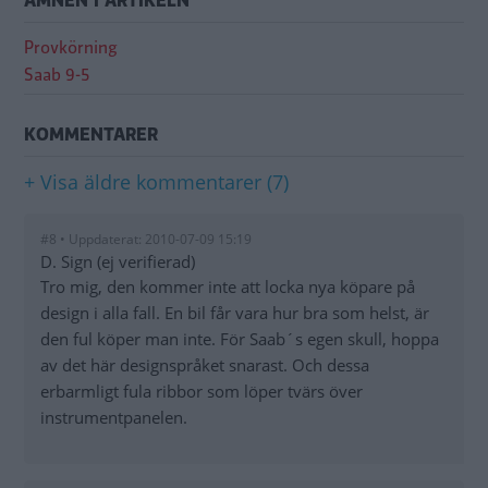
ÄMNEN I ARTIKELN
Provkörning
Saab 9-5
KOMMENTARER
+ Visa äldre kommentarer (7)
#8 • Uppdaterat: 2010-07-09 15:19
D. Sign (ej verifierad)
Tro mig, den kommer inte att locka nya köpare på
design i alla fall. En bil får vara hur bra som helst, är
den ful köper man inte. För Saab´s egen skull, hoppa
av det här designspråket snarast. Och dessa
erbarmligt fula ribbor som löper tvärs över
instrumentpanelen.