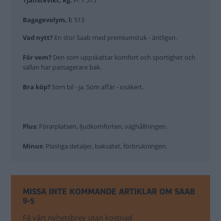
Tjänstevikt, kg:
Fr 1 575
Bagagevolym, l:
513
Vad nytt?
En stor Saab med premiumstuk - äntligen.
För vem?
Den som uppskattar komfort och sportighet och
sällan har passagerare bak.
Bra köp?
Som bil - ja. Som affär - osäkert.
Plus
: Förarplatsen, ljudkomforten, väghållningen.
Minus
:
Plastiga detaljer, baksätet, förbrukningen.
MISSA INTE KOMMANDE ARTIKLAR OM SAAB
9-5
Få vårt nyhetsbrev utan kostnad