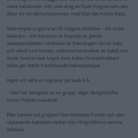
slank halvkombi, inte utan drag av Opel Insignia som den
delar en hel del komponenter med (fast det märks föga).
Saab knyter ju gärna an till tidigare modeller - sitt stolta
Saab-arv - och karossen är ihopsatt av gamla
Saabspecialiteter: vindrutan är framdragen likt en keps
och välvd runt hörnen, sidorutorna smalnar av bakåt och
slutar med en tvär knyck (som kallas hockeyklubban)
vilket ger starkt framåtlutade bakrutestolpar.
Ingen vill sätta sin signatur på Saab 9-5.
– Den har designats av en grupp, säger designchefen
Simon Padian svävande.
Eller kanske två grupper? Den bastanta fronten och den
utplanande bakdelen verkar inte riktigt tillhöra samma
stilskola.