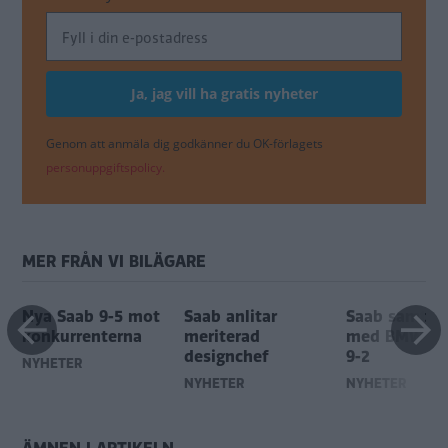
Genom att anmäla dig godkänner du OK-förlagets
personuppgiftspolicy.
MER FRÅN VI BILÄGARE
Nya Saab 9-5 mot
Saab anlitar
Saab samtala
konkurrenterna
meriterad
med BMW om
designchef
9-2
NYHETER
NYHETER
NYHETER