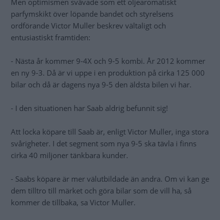
Men optimismen svävade som ett oljearomatiskt
parfymskikt över löpande bandet och styrelsens
ordförande Victor Muller beskrev vältaligt och
entusiastiskt framtiden:
- Nästa år kommer 9-4X och 9-5 kombi. År 2012 kommer
en ny 9-3. Då är vi uppe i en produktion på cirka 125 000
bilar och då är dagens nya 9-5 den äldsta bilen vi har.
- I den situationen har Saab aldrig befunnit sig!
Att locka köpare till Saab är, enligt Victor Muller, inga stora
svårigheter. I det segment som nya 9-5 ska tävla i finns
cirka 40 miljoner tänkbara kunder.
- Saabs köpare är mer välutbildade än andra. Om vi kan ge
dem tilltro till märket och göra bilar som de vill ha, så
kommer de tillbaka, sa Victor Muller.