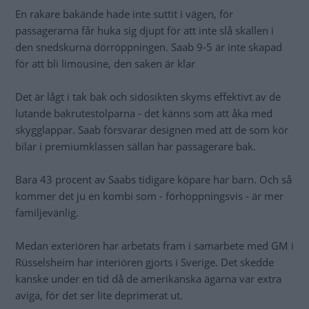
En rakare bakände hade inte suttit i vägen, för
passagerarna får huka sig djupt för att inte slå skallen i
den snedskurna dörröppningen. Saab 9-5 är inte skapad
för att bli limousine, den saken är klar
Det är lågt i tak bak och sidosikten skyms effektivt av de
lutande bakrutestolparna - det känns som att åka med
skygglappar. Saab försvarar designen med att de som kör
bilar i premiumklassen sällan har passagerare bak.
Bara 43 procent av Saabs tidigare köpare har barn. Och så
kommer det ju en kombi som - förhoppningsvis - är mer
familjevänlig.
Medan exteriören har arbetats fram i samarbete med GM i
Rüsselsheim har interiören gjorts i Sverige. Det skedde
kanske under en tid då de amerikanska ägarna var extra
aviga, för det ser lite deprimerat ut.