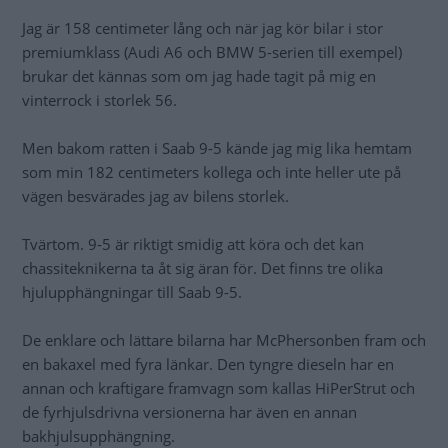
Jag är 158 centimeter lång och när jag kör bilar i stor
premiumklass (Audi A6 och BMW 5-serien till exempel)
brukar det kännas som om jag hade tagit på mig en
vinterrock i storlek 56.
Men bakom ratten i Saab 9-5 kände jag mig lika hemtam
som min 182 centimeters kollega och inte heller ute på
vägen besvärades jag av bilens storlek.
Tvärtom. 9-5 är riktigt smidig att köra och det kan
chassiteknikerna ta åt sig äran för. Det finns tre olika
hjulupphängningar till Saab 9-5.
De enklare och lättare bilarna har McPhersonben fram och
en bakaxel med fyra länkar. Den tyngre dieseln har en
annan och kraftigare framvagn som kallas HiPerStrut och
de fyrhjulsdrivna versionerna har även en annan
bakhjulsupphängning.