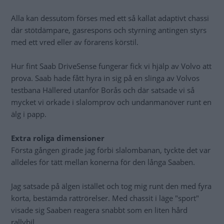
Alla kan dessutom förses med ett så kallat adaptivt chassi
där stötdämpare, gasrespons och styrning antingen styrs
med ett vred eller av förarens körstil.
Hur fint Saab DriveSense fungerar fick vi hjälp av Volvo att
prova. Saab hade fått hyra in sig på en slinga av Volvos
testbana Hällered utanför Borås och där satsade vi så
mycket vi orkade i slalomprov och undanmanöver runt en
älg i papp.
Extra roliga dimensioner
Första gången girade jag förbi slalombanan, tyckte det var
alldeles för tätt mellan konerna för den långa Saaben.
Jag satsade på älgen istället och tog mig runt den med fyra
korta, bestämda rattrörelser. Med chassit i läge "sport"
visade sig Saaben reagera snabbt som en liten hård
rallybil.