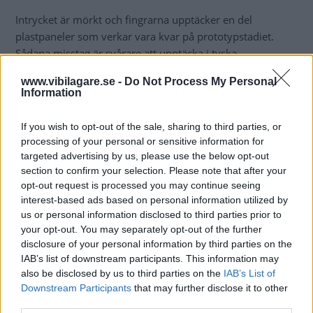
Intrycket är mörkt och fingrarna upptäcker en del
plastpaneler som verkar vara kvar på prototypstadiet.
Sådana misstag är svårare att upptäcka i tyska
konkurrenter.
www.vibilagare.se -
Do Not Process My Personal
Information
Men instrumenten är i alla fall i toppklass: tydliga och
snygga att titta på. Särskilt kul är det att bläddra fram
If you wish to opt-out of the sale, sharing to third parties, or
hastighetsmätaren i färddatorn.
processing of your personal or sensitive information for
targeted advertising by us, please use the below opt-out
Den ser ut som höjdmätaren i ett flygplan.
section to confirm your selection. Please note that after your
opt-out request is processed you may continue seeing
interest-based ads based on personal information utilized by
Tre motorer
us or personal information disclosed to third parties prior to
Någon omfattande motorflora har inte Saab. Till 9-5 finns
your opt-out. You may separately opt-out of the further
från början bara tre motorer, alla med turbo givetvis.
disclosure of your personal information by third parties on the
IAB’s list of downstream participants. This information may
Bensinmotorerna kommer från GM, dieslarna från Fiat.
also be disclosed by us to third parties on the
IAB’s List of
Tvålitersmotorn med 220 hk passar väldigt fint - den är
Downstream Participants
that may further disclose it to other
third parties.
visserligen lite klen på låga varv men varvar upp snabbt.