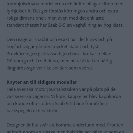
framhjulsdrivna modellerna och är lite billigare ihop med
fyrhjulsdrift. Det ger förstås körningen andra och extra
roliga dimensioner, men även med det enklaste
standardchassit har Saab 9-5 en väghållning av hög klass.
Den reagerar snabbt och exakt när det krävs och på
högfartsvägar går den mycket stabilt och tyst.
Provkörningen gick visserligen bara i krokar mellan
Göteborg och Trollhättan, men att vi åkte i en härlig
långfärdsvagn var lika solklart som vädret.
Knyter an till tidigare modeller
Hela svenska motorjournalistkåren var på plats på de
västsvenska vägarna. Vi kom ikapp eller blev kappkörda
och kunde ofta studera Saab 9-5 både framifrån i
backspegeln och bakifrån.
Designen är lite svår att komma underfund med. Fronten
är kraftig som en slägga men bakifrån ser bilen ut som en