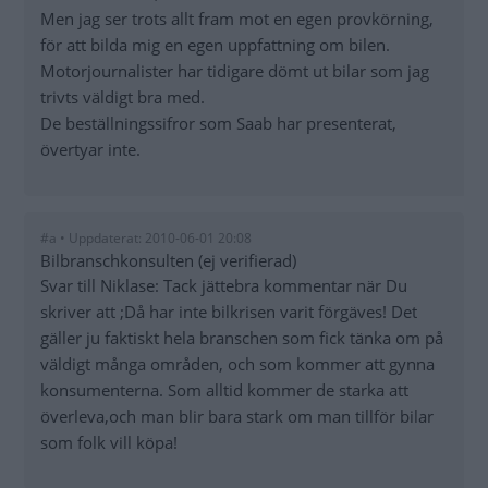
Men jag ser trots allt fram mot en egen provkörning,
för att bilda mig en egen uppfattning om bilen.
Motorjournalister har tidigare dömt ut bilar som jag
trivts väldigt bra med.
De beställningssifror som Saab har presenterat,
övertyar inte.
#a • Uppdaterat: 2010-06-01 20:08
Bilbranschkonsulten (ej verifierad)
Svar till Niklase: Tack jättebra kommentar när Du
skriver att ;Då har inte bilkrisen varit förgäves! Det
gäller ju faktiskt hela branschen som fick tänka om på
väldigt många områden, och som kommer att gynna
konsumenterna. Som alltid kommer de starka att
överleva,och man blir bara stark om man tillför bilar
som folk vill köpa!