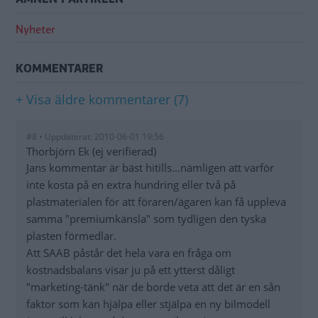
Nyheter
KOMMENTARER
+ Visa äldre kommentarer (7)
#8 • Uppdaterat: 2010-06-01 19:56
Thorbjörn Ek (ej verifierad)
Jans kommentar är bäst hitills...nämligen att varför
inte kosta på en extra hundring eller två på
plastmaterialen för att föraren/ägaren kan få uppleva
samma "premiumkänsla" som tydligen den tyska
plasten förmedlar.
Att SAAB påstår det hela vara en fråga om
kostnadsbalans visar ju på ett ytterst dåligt
"marketing-tänk" när de borde veta att det är en sån
faktor som kan hjälpa eller stjälpa en ny bilmodell