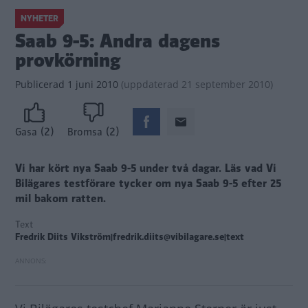
NYHETER
Saab 9-5: Andra dagens
provkörning
Publicerad
1 juni 2010
(
uppdaterad
21 september 2010)
(2)
(2)
Gasa
Bromsa
Vi har kört nya Saab 9-5 under två dagar. Läs vad Vi
Bilägares testförare tycker om nya Saab 9-5 efter 25
mil bakom ratten.
Text
Fredrik Diits Vikström|fredrik.diits@vibilagare.se|text