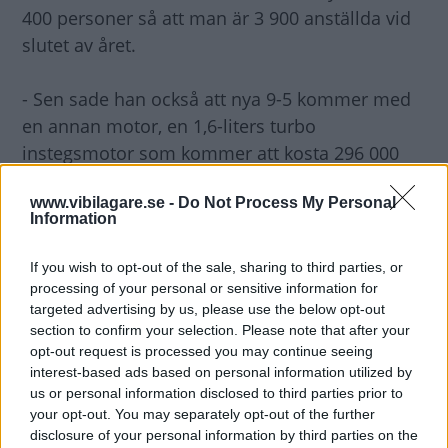
400 personer så att man är 3 900 anställda vid
slutet av året.
- Sen sade han också att nya 9-5 kommer med
en annan motor, en 1,6-liters turbo
instegsmotor som kommer att kosta 296 000
kronor.
www.vibilagare.se -
Do Not Process My Personal
Information
Var Victor Muller på plats?
- Ja, han var här och han var väldigt
If you wish to opt-out of the sale, sharing to third parties, or
entusiastisk.
processing of your personal or sensitive information for
targeted advertising by us, please use the below opt-out
section to confirm your selection. Please note that after your
- Han menade att det inte skulle bli svårt att få
opt-out request is processed you may continue seeing
Saabs köpare tillbaka eftersom Saab har
interest-based ads based on personal information utilized by
intelligenta kunder som är intresserade av
us or personal information disclosed to third parties prior to
your opt-out. You may separately opt-out of the further
Saabs bilar bara Saab kan erbjuda rätt bilar.
disclosure of your personal information by third parties on the