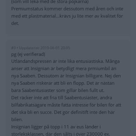
(som vill leka med de stora pojkarna)
Premiumstatus kommer dessutom med åren och inte
med ett plastmaterial...krävs ju lite mer av kvalitet för
det.
#9 • Uppdaterat: 2010-06-01 20:05
pg (ej verifierad)
Utländandspressen är inte lika entusiastiska. Många
anser att Insignian är betydligt mera prmiumbil än
nya Saaben. Dessutom är Insignian billigare. Nej den
nya Saaben riskerar att bli en flopp. Det är nästan
bara Saabentusiaster som gillar bilen fullt ut.
Det räcker inte att fria till Saabentusiaster, andra
bilfabrikatsägare måste fatta intresse för bilen för att
det ska bli en succe. Det gör definitift inte den här
bilen.
Insignian ligger på topp i 11 av eus länder i
storleksklassen, där den sålts i över 230000 ex.