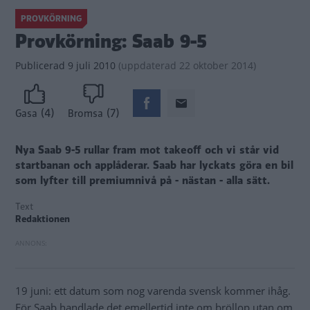
PROVKÖRNING
Provkörning: Saab 9-5
Publicerad
9 juli 2010
(
uppdaterad
22 oktober 2014)
(4)
(7)
Gasa
Bromsa
Nya Saab 9-5 rullar fram mot takeoff och vi står vid
startbanan och applåderar. Saab har lyckats göra en bil
som lyfter till premiumnivå på - nästan - alla sätt.
Text
Redaktionen
19 juni: ett datum som nog varenda svensk kommer ihåg.
För Saab handlade det emellertid inte om bröllop utan om