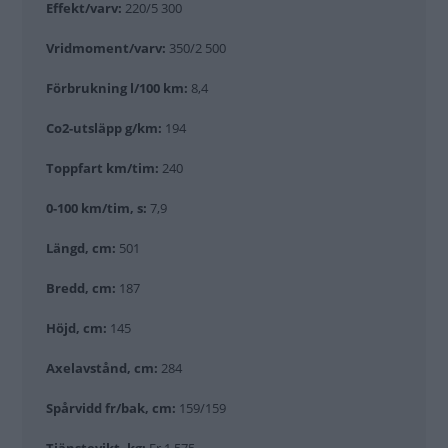
Effekt/varv:
220/5 300
Vridmoment/varv:
350/2 500
Förbrukning l/100 km:
8,4
Co2-utsläpp g/km:
194
Toppfart km/tim:
240
0-100 km/tim, s:
7,9
Längd, cm:
501
Bredd, cm:
187
Höjd, cm:
145
Axelavstånd, cm:
284
Spårvidd fr/bak, cm:
159/159