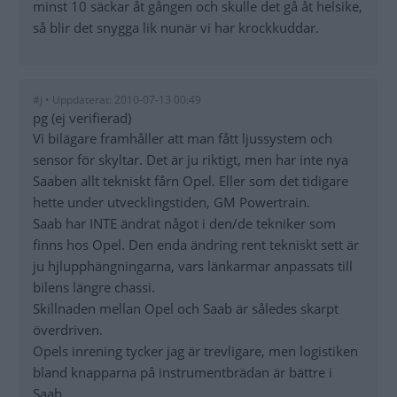
minst 10 säckar åt gången och skulle det gå åt helsike,
så blir det snygga lik nunär vi har krockkuddar.
#j • Uppdaterat: 2010-07-13 00:49
pg (ej verifierad)
Vi bilägare framhåller att man fått ljussystem och
sensor för skyltar. Det är ju riktigt, men har inte nya
Saaben allt tekniskt fårn Opel. Eller som det tidigare
hette under utvecklingstiden, GM Powertrain.
Saab har INTE ändrat något i den/de tekniker som
finns hos Opel. Den enda ändring rent tekniskt sett är
ju hjlupphängningarna, vars länkarmar anpassats till
bilens längre chassi.
Skillnaden mellan Opel och Saab är således skarpt
överdriven.
Opels inrening tycker jag är trevligare, men logistiken
bland knapparna på instrumentbrädan är bättre i
Saab.