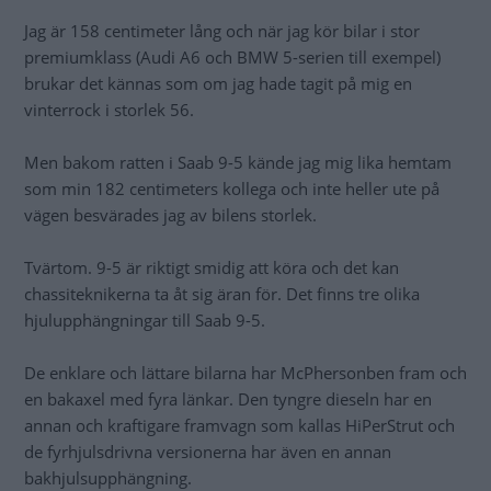
Jag är 158 centimeter lång och när jag kör bilar i stor
premiumklass (Audi A6 och BMW 5-serien till exempel)
brukar det kännas som om jag hade tagit på mig en
vinterrock i storlek 56.
Men bakom ratten i Saab 9-5 kände jag mig lika hemtam
som min 182 centimeters kollega och inte heller ute på
vägen besvärades jag av bilens storlek.
Tvärtom. 9-5 är riktigt smidig att köra och det kan
chassiteknikerna ta åt sig äran för. Det finns tre olika
hjulupphängningar till Saab 9-5.
De enklare och lättare bilarna har McPhersonben fram och
en bakaxel med fyra länkar. Den tyngre dieseln har en
annan och kraftigare framvagn som kallas HiPerStrut och
de fyrhjulsdrivna versionerna har även en annan
bakhjulsupphängning.