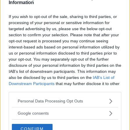
Information
Förbrukningen ska hamna på 0,84 l/mil men vi var långt
If you wish to opt-out of the sale, sharing to third parties, or
ifrån - vi noterade 1,17 l/mil när vi körde försiktigt. Vi
processing of your personal or sensitive information for
skyllde på att bilen gått bara ett par hundra mil.
targeted advertising by us, please use the below opt-out
section to confirm your selection. Please note that after your
Tvålitersturbon kan köras på etanol, men någon annan
opt-out request is processed you may continue seeing
miljömotor har inte Saab. Ännu. Men det kommer en
interest-based ads based on personal information utilized by
diesel med 119 grams utsläpp, antyder teknikerna.
us or personal information disclosed to third parties prior to
your opt-out. You may separately opt-out of the further
disclosure of your personal information by third parties on the
Snart får också 9-5 en mindre bensinmotor från Opel; en
IAB’s list of downstream participants. This information may
1,6-liters maskin med 180 hästar. Med den hamnar priset
also be disclosed by us to third parties on the
IAB’s List of
under 300 000 kronor.
Downstream Participants
that may further disclose it to other
third parties.
Det kan gå
Please note that this website/app uses one or more Google
Efter timmar av provkörning var vi till slut framme vid
Personal Data Processing Opt Outs
services and may gather and store information including but
frågan: kan nya 9-5 bli grundstenen till Saabs framtid som
not limited to your visit or usage behaviour. You may click to
Google consents
fristående biltillverkare?
grant or deny consent to Google and its third-party tags to
use your data for below specified purposes in below Google
Det kan gå. Bilen är härlig att köra och tillräckligt
CONFIRM