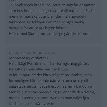
Takhöjden och bredd i baksätet är ungefär desamma
som hos Insignia. Insteget lättare till baksätet i Saab,
men när man ska ut ur blen slår man huvudet i
takkanten. En takkant som man tvingas sänka
huvudet för att se ut i bägge bilarna.
Håller med Sterner om att design går före förnuft.
#k • Uppdaterat: 2010-07-14 11:45
Saabnisse (ej verifierad)
Helt riktigt PG, när man låter formgivning gå före
förnuft har man alltid varit snett ute.
Vi får hoppas att det blir vettigare på kombin, men
förmodligen blir det inte bättre in- och ursteg till
baksätet eftersom det säkert blir samma bakdörrar.
Men min största anmärkning gäller ändå den dystra,
mörka inredningen som även om man väljer ljus
klädsel mest består av svart.