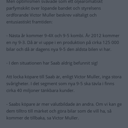
Men optimismen svävade som ett oljearomatiskt
parfymskikt över löpande bandet och styrelsens
ordförande Victor Muller beskrev vältaligt och
entusiastiskt framtiden:
- Nästa år kommer 9-4X och 9-5 kombi. År 2012 kommer
en ny 9-3. Då är vi uppe i en produktion på cirka 125 000
bilar och då är dagens nya 9-5 den äldsta bilen vi har.
- I den situationen har Saab aldrig befunnit sig!
Att locka köpare till Saab är, enligt Victor Muller, inga stora
svårigheter. I det segment som nya 9-5 ska tävla i finns
cirka 40 miljoner tänkbara kunder.
- Saabs köpare är mer välutbildade än andra. Om vi kan ge
dem tilltro till märket och göra bilar som de vill ha, så
kommer de tillbaka, sa Victor Muller.