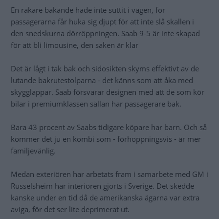
En rakare bakände hade inte suttit i vägen, för
passagerarna får huka sig djupt för att inte slå skallen i
den snedskurna dörröppningen. Saab 9-5 är inte skapad
för att bli limousine, den saken är klar
Det är lågt i tak bak och sidosikten skyms effektivt av de
lutande bakrutestolparna - det känns som att åka med
skygglappar. Saab försvarar designen med att de som kör
bilar i premiumklassen sällan har passagerare bak.
Bara 43 procent av Saabs tidigare köpare har barn. Och så
kommer det ju en kombi som - förhoppningsvis - är mer
familjevänlig.
Medan exteriören har arbetats fram i samarbete med GM i
Rüsselsheim har interiören gjorts i Sverige. Det skedde
kanske under en tid då de amerikanska ägarna var extra
aviga, för det ser lite deprimerat ut.