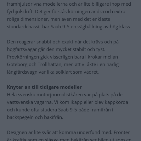
framhjulsdrivna modellerna och är lite billigare ihop med
fyrhjulsdrift. Det ger förstås körningen andra och extra
roliga dimensioner, men även med det enklaste
standardchassit har Saab 9-5 en väghållning av hög klass.
Den reagerar snabbt och exakt när det krävs och på
högfartsvägar går den mycket stabilt och tyst.
Provkörningen gick visserligen bara i krokar mellan
Göteborg och Trollhättan, men att vi åkte i en härlig
långfärdsvagn var lika solklart som vädret.
Knyter an till tidigare modeller
Hela svenska motorjournalistkåren var på plats på de
västsvenska vägarna. Vi kom ikapp eller blev kappkörda
och kunde ofta studera Saab 9-5 både framifrån i
backspegeln och bakifrån.
Designen är lite svår att komma underfund med. Fronten
är kraftig som en slägga men bakifrån ser bilen ut som en