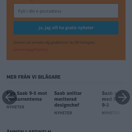
Genom att anmäla dig godkänner du OK-förlagets
personuppgiftspolicy.
MER FRÅN VI BILÄGARE
Nya Saab 9-5 mot
Saab anlitar
Saab samtala
konkurrenterna
meriterad
med BMW om
designchef
9-2
NYHETER
NYHETER
NYHETER