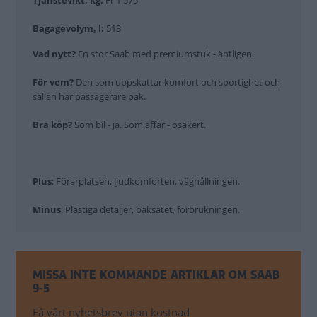
Tjänstevikt, kg:
Fr 1 575
Bagagevolym, l:
513
Vad nytt?
En stor Saab med premiumstuk - äntligen.
För vem?
Den som uppskattar komfort och sportighet och
sällan har passagerare bak.
Bra köp?
Som bil - ja. Som affär - osäkert.
Plus
: Förarplatsen, ljudkomforten, väghållningen.
Minus
:
Plastiga detaljer, baksätet, förbrukningen.
MISSA INTE KOMMANDE ARTIKLAR OM SAAB
9-5
Få vårt nyhetsbrev utan kostnad