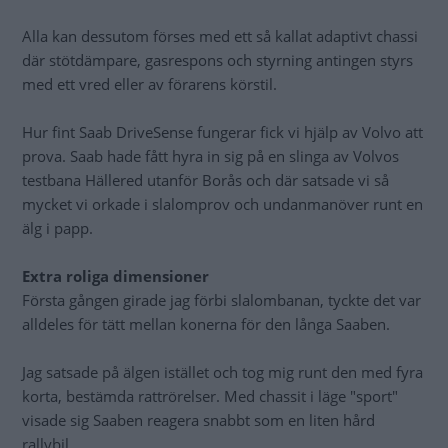
Alla kan dessutom förses med ett så kallat adaptivt chassi
där stötdämpare, gasrespons och styrning antingen styrs
med ett vred eller av förarens körstil.
Hur fint Saab DriveSense fungerar fick vi hjälp av Volvo att
prova. Saab hade fått hyra in sig på en slinga av Volvos
testbana Hällered utanför Borås och där satsade vi så
mycket vi orkade i slalomprov och undanmanöver runt en
älg i papp.
Extra roliga dimensioner
Första gången girade jag förbi slalombanan, tyckte det var
alldeles för tätt mellan konerna för den långa Saaben.
Jag satsade på älgen istället och tog mig runt den med fyra
korta, bestämda rattrörelser. Med chassit i läge "sport"
visade sig Saaben reagera snabbt som en liten hård
rallybil.