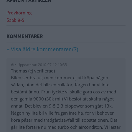
ÄMNEN I ARTIKELN
Provkörning
Saab 9-5
KOMMENTARER
+ Visa äldre kommentarer (7)
#i • Uppdaterat: 2010-07-12 10:35
Thomas (ej verifierad)
Bilen ser bra ut, men kommer ej att köpa någon
sådan, utan det blir en rullator, färgen har vi inte
bestämt ännu. Frun tyckte vi skulle göra oss av med
den gamla 9000 (30k mil) Vi beslöt att skaffa något
annat. Det blev en 9-5 2,3 biopower som gått 13k.
Någon ny lite bil ville frugan inte ha, för vi behöver
köra påsar med trädgårdsavfall till sopstationen. Det
går lite fortare nu med turbo och airconditon. Vi lastar