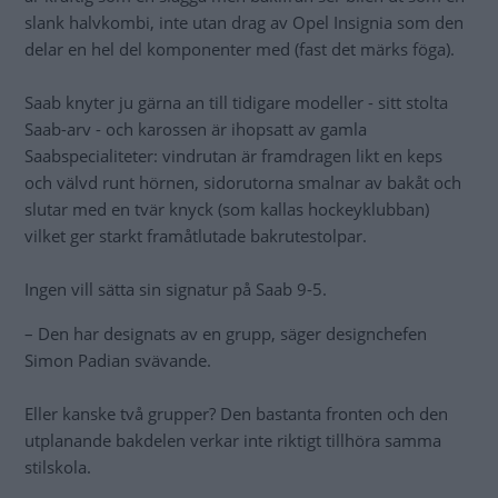
slank halvkombi, inte utan drag av Opel Insignia som den
delar en hel del komponenter med (fast det märks föga).
Saab knyter ju gärna an till tidigare modeller - sitt stolta
Saab-arv - och karossen är ihopsatt av gamla
Saabspecialiteter: vindrutan är framdragen likt en keps
och välvd runt hörnen, sidorutorna smalnar av bakåt och
slutar med en tvär knyck (som kallas hockeyklubban)
vilket ger starkt framåtlutade bakrutestolpar.
Ingen vill sätta sin signatur på Saab 9-5.
– Den har designats av en grupp, säger designchefen
Simon Padian svävande.
Eller kanske två grupper? Den bastanta fronten och den
utplanande bakdelen verkar inte riktigt tillhöra samma
stilskola.