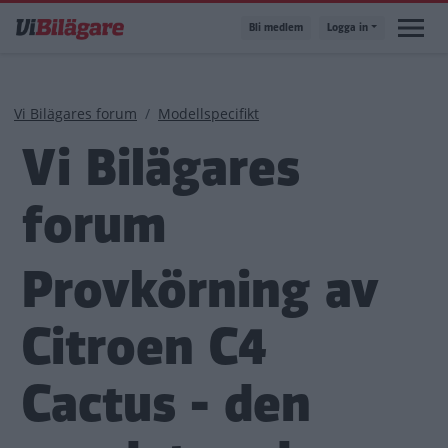
Hoppa
Bli medlem
Logga in
till
huvudinnehåll
Länkstig
Vi Bilägares forum
Modellspecifikt
Vi Bilägares
forum
Provkörning av
Citroen C4
Cactus - den