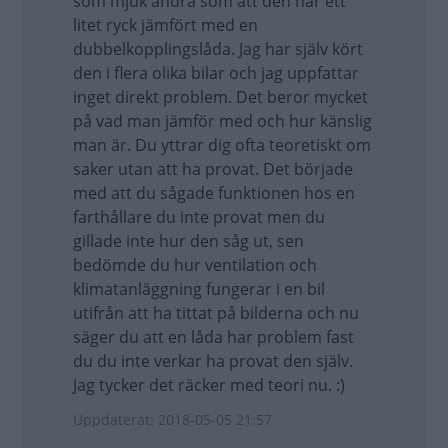
som mjuk andra som att den har ett
litet ryck jämfört med en
dubbelkopplingslåda. Jag har själv kört
den i flera olika bilar och jag uppfattar
inget direkt problem. Det beror mycket
på vad man jämför med och hur känslig
man är. Du yttrar dig ofta teoretiskt om
saker utan att ha provat. Det började
med att du sågade funktionen hos en
farthållare du inte provat men du
gillade inte hur den såg ut, sen
bedömde du hur ventilation och
klimatanläggning fungerar i en bil
utifrån att ha tittat på bilderna och nu
säger du att en låda har problem fast
du du inte verkar ha provat den själv.
Jag tycker det räcker med teori nu. :)
Uppdaterat: 2018-05-05 21:57