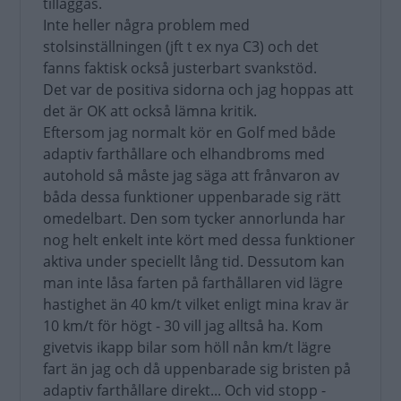
tilläggas.
Inte heller några problem med
stolsinställningen (jft t ex nya C3) och det
fanns faktisk också justerbart svankstöd.
Det var de positiva sidorna och jag hoppas att
det är OK att också lämna kritik.
Eftersom jag normalt kör en Golf med både
adaptiv farthållare och elhandbroms med
autohold så måste jag säga att frånvaron av
båda dessa funktioner uppenbarade sig rätt
omedelbart. Den som tycker annorlunda har
nog helt enkelt inte kört med dessa funktioner
aktiva under speciellt lång tid. Dessutom kan
man inte låsa farten på farthållaren vid lägre
hastighet än 40 km/t vilket enligt mina krav är
10 km/t för högt - 30 vill jag alltså ha. Kom
givetvis ikapp bilar som höll nån km/t lägre
fart än jag och då uppenbarade sig bristen på
adaptiv farthållare direkt... Och vid stopp -