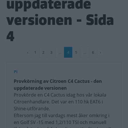
uppdaterade
versionen - Sida
4
Paginering
Föregående
‹
Sida
1
Sida
2
Sida
3
…
Nuvarande
4
Sida
5
…
Sida
6
Nästa
›
sida
sida
sida
Pi
Provkörning av Citroen C4 Cactus - den
uppdaterade versionen
Provkörde en C4 Cactus idag hos vår lokala
Citroenhandlare. Det var en 110 hk EAT6 i
Shine-utförande.
Eftersom jag till vardags mest åker omkring i
en Golf SV -15 med 1,2/110 TSI och manuell