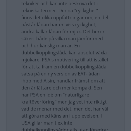
tekniker och kan inte beskriva det i
tekniska termer. Denna "ryckighet"
finns det olika uppfattningar om, en del
påstår lådan har en viss ryckighet,
andra kallar lådan för mjuk. Det beror
säkert både på vilka man jämför med
och hur känslig man är. En
dubbelkopplingslåda kan absolut växla
mjukare. PSA:s motivering till att istället
för att ta fram en dubbelkopplingslåda
satsa på en ny version av EAT-lådan
ihop med Aisin, handlar främst om att
den är lättare och mer kompakt. Sen
har PSA en idé om "naturligare
kraftöverföring" men jag vet inte riktigt
vad de menar med det, men det har väl
att göra med känslan i upplevelsen. I
USA gillar man t ex inte
dubbelkopplingsådor alls utan föredrar