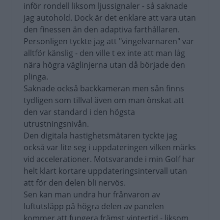
inför rondell liksom ljussignaler - så saknade
jag autohold. Dock är det enklare att vara utan
den finessen än den adaptiva farthållaren.
Personligen tyckte jag att "vingelvarnaren" var
alltför känslig - den ville t ex inte att man låg
nära högra väglinjerna utan då började den
plinga.
Saknade också backkameran men sån finns
tydligen som tillval även om man önskat att
den var standard i den högsta
utrustningsnivån.
Den digitala hastighetsmätaren tyckte jag
också var lite seg i uppdateringen vilken märks
vid accelerationer. Motsvarande i min Golf har
helt klart kortare uppdateringsintervall utan
att för den delen bli nervös.
Sen kan man undra hur frånvaron av
luftutsläpp på högra delen av panelen
kommer att fungera främst vintertid - liksom