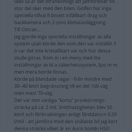
låda så är det ofrånkomligt att jämförelser till
stor del sker med den bilen. Golfen har inga
speciella tillval frånsett infällbart drag och
backkamera och 2-zons klimatanläggning.
Till Cittran...
Jag gjorde inga speciella inställningar av alla
system utan körde den som den var inställd. F
ö var det inte kristallklart var och hur dessa
skulle göras. Kom in i en meny med lite
inställningar av bl a säkerhetssystem, ljus m m
men mera borde finnas.
Körde på blandade vägar - från mindre med
30--40 km/t begränsning till en del 100-väg
men mest 70-väg.
Det var min vanliga "korta" provkörnings-
sträcka på ca: 2 mil. Snitthastigheten blev 50
km/t och förbrukningen enligt färddatorn 0,59
l/mil - att jämföra med den snålaste bil jag kört
denna sträcka vilket är en Auris kombi HSD