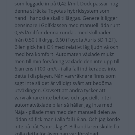
som loggade in på 0,42 l/mil. Dock passar nog
denna sträcka Toyotas hybridsystem som
hand i handske skall tilläggas. Generellt ligger
bensinare i Golfklassen med manuell låda runt
0,55 l/mil för denna runda - med skillnader
från 0,50 till drygt 0,60 (Toyota Auris 5D 1,2T).
Bilen gick helt OK med relativt låg ljudnivå och
med bra komfort. Automaten växlade mjukt
men till min förvåning växlade den inte upp till
6:an ens i 100 km/t - i alla fall indikerades inte
detta i displayen. Nån varvräknare finns som
sagt inte så det är väldigt svårt att bedöma
utväxlingen. Oavsett att andra tycker att
varvräknare inte behövs och speciellt inte i
automatväxlade bilar så håller jag inte med.
Nåja - pillade man med den manuell delen av
lådan så fick man i alla fall i 6:an. Och jag körde
inte på nåt "sport-läge". Bilhandlaren skulle f ö
kolla detta för även han var förvånad.