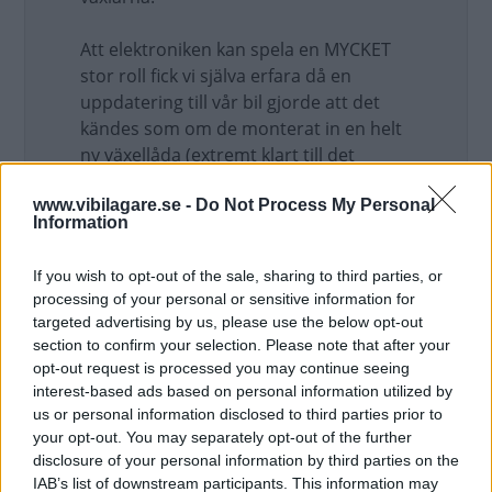
Att elektroniken kan spela en MYCKET
stor roll fick vi själva erfara då en
uppdatering till vår bil gjorde att det
kändes som om de monterat in en helt
ny växellåda (extremt klart till det
bättre).
www.vibilagare.se -
Do Not Process My Personal
Uppdaterat: 2018-05-05 21:04
Information
If you wish to opt-out of the sale, sharing to third parties, or
processing of your personal or sensitive information for
targeted advertising by us, please use the below opt-out
section to confirm your selection. Please note that after your
opt-out request is processed you may continue seeing
interest-based ads based on personal information utilized by
GF
us or personal information disclosed to third parties prior to
http://www.peugeot.co.uk/eat6/
your opt-out. You may separately opt-out of the further
disclosure of your personal information by third parties on the
Uppdaterat: 2018-05-05 21:10
IAB’s list of downstream participants. This information may