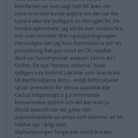
Komforten var som sagt helt OK även om
mina öron inte kunde avgöra om den var lite
tystare eller lite ljudligare än min egen bil. De
mindre ojämnheter jag körde över svaldes bra
och utan slammer ifrån hjulupphängningen.
Personligen satt jag bra i framstolarna och en
provsittning bak gav också ett OK resultat -
dock var benutrymmet avsevärt sämre än i
Golfen. De nya "tempur-stolarna" hade
tydligen inte kommit i de bilar som levererats
till återförsäljarna ännu - enligt bilförsäljaren
så var premiären för denna uppdaterade
Cactus tidigarelagd p g a kommande
bonus/malus-system och det kan man ju
förstå speciellt när det gäller den
automatväxlade varianten som kommer att bli
relativt dyr i årlig skatt.
Skyltavläsningen fungerade också bra kan