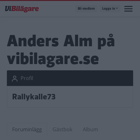
Hoppa
Bli medlem
Logga in
till
huvudinnehåll
Anders Alm på
vibilagare.se
Profil
Rallykalle73
Foruminlägg
Gästbok
Album