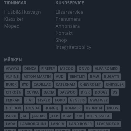
TIDNINGAR
KUNDSERVICE
Husbil&Husvagn
Läsarservice
Klassiker
Prenumera
Moped
Annonsera
Kontakt
Shop
Integritetspolicy
MÄRKEN
AIWAYS
DENZA
FIREFLY
JAECOO
ONVO
ALFA ROMEO
ALPINE
ASTON MARTIN
AUDI
BENTLEY
BMW
BUGATTI
BUICK
BYD
CADILLAC
CATERHAM
CHEVROLET
CHRYSLER
CITROËN
CUPRA
DACIA
DAEWOO
DFSK
DODGE
DS
FERRARI
FIAT
FISKER
FORD
GENESIS
GWM WEY
HOLDEN
HONDA
HONGQI
HUMMER
HYUNDAI
INEOS
ISUZU
JAC
JAGUAR
JEEP
KGM
KIA
KOENIGSEGG
LADA
LAMBORGHINI
LANCIA
LAND ROVER
LEAPMOTOR