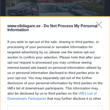
www.vibilagare.se -
Do Not Process My Personal
Information
If you wish to opt-out of the sale, sharing to third parties, or
Kia utmanar i kombiklassen – blir omkörd
processing of your personal or sensitive information for
av ”gamlingen”
targeted advertising by us, please use the below opt-out
Nykomlingen fälls av en besvärande nackdel.
section to confirm your selection. Please note that after your
opt-out request is processed you may continue seeing
interest-based ads based on personal information utilized by
us or personal information disclosed to third parties prior to
your opt-out. You may separately opt-out of the further
disclosure of your personal information by third parties on the
IAB’s list of downstream participants. This information may
also be disclosed by us to third parties on the
IAB’s List of
Downstream Participants
that may further disclose it to other
third parties.