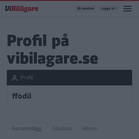
Hoppa
Bli medlem
Logga in
till
huvudinnehåll
Profil på
vibilagare.se
Profil
ffodil
Foruminlägg
Gästbok
Album