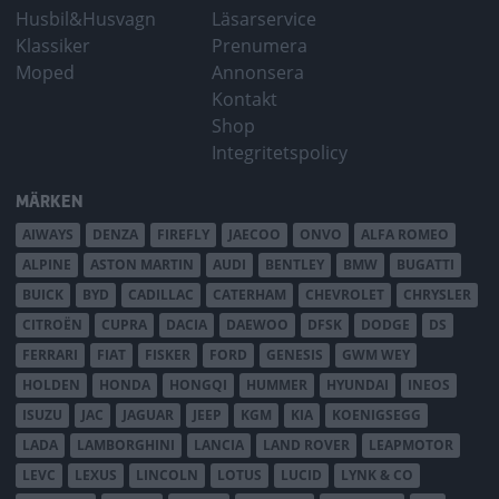
Husbil&Husvagn
Läsarservice
Klassiker
Prenumera
Moped
Annonsera
Kontakt
Shop
Integritetspolicy
MÄRKEN
AIWAYS
DENZA
FIREFLY
JAECOO
ONVO
ALFA ROMEO
ALPINE
ASTON MARTIN
AUDI
BENTLEY
BMW
BUGATTI
BUICK
BYD
CADILLAC
CATERHAM
CHEVROLET
CHRYSLER
CITROËN
CUPRA
DACIA
DAEWOO
DFSK
DODGE
DS
FERRARI
FIAT
FISKER
FORD
GENESIS
GWM WEY
HOLDEN
HONDA
HONGQI
HUMMER
HYUNDAI
INEOS
ISUZU
JAC
JAGUAR
JEEP
KGM
KIA
KOENIGSEGG
LADA
LAMBORGHINI
LANCIA
LAND ROVER
LEAPMOTOR
LEVC
LEXUS
LINCOLN
LOTUS
LUCID
LYNK & CO