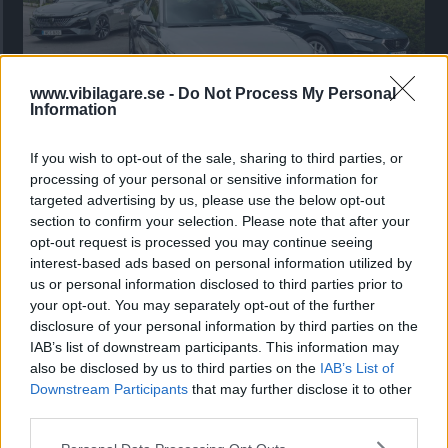
www.vibilagare.se -
Do Not Process My Personal
Information
Kia utmanar i kombiklassen – blir omkörd
If you wish to opt-out of the sale, sharing to third parties, or
av ”gamlingen”
processing of your personal or sensitive information for
targeted advertising by us, please use the below opt-out
Nykomlingen fälls av en besvärande nackdel.
section to confirm your selection. Please note that after your
opt-out request is processed you may continue seeing
interest-based ads based on personal information utilized by
us or personal information disclosed to third parties prior to
your opt-out. You may separately opt-out of the further
disclosure of your personal information by third parties on the
IAB’s list of downstream participants. This information may
also be disclosed by us to third parties on the
IAB’s List of
Downstream Participants
that may further disclose it to other
third parties.
Please note that this website/app uses one or more Google