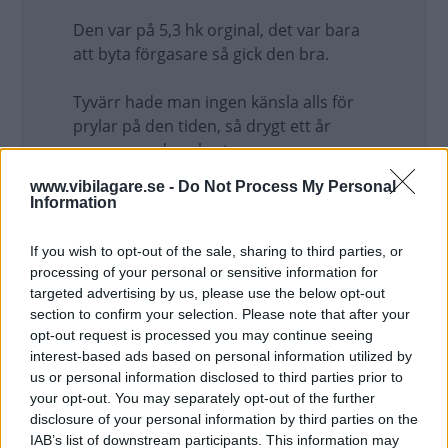
Den var på 5,3 hk orginal, det var bara
att byta förgasare så gick den bra.
Tyvärr hade man ingen känsla alls för
prylar på den tiden, så drygt ett år
senare var den skrot.
Uppdaterat: 2016-02-11 09:08
www.vibilagare.se -
Do Not Process My Personal
Information
Rikard
If you wish to opt-out of the sale, sharing to third parties, or
processing of your personal or sensitive information for
Min far körde lastbil, och kom hem med
targeted advertising by us, please use the below opt-out
en Apollo med Victoria motor 50 talare,
section to confirm your selection. Please note that after your
från en vindsstädning, moppen var
opt-out request is processed you may continue seeing
nära nog oanvänd. Det luktade skunk i
interest-based ads based on personal information utilized by
us or personal information disclosed to third parties prior to
tanken, men vi tvättade ur den och
your opt-out. You may separately opt-out of the further
hällde i ny soppa, 2 tramp senare gick
disclosure of your personal information by third parties on the
den, däcken höll konstigt nog luften
IAB’s list of downstream participants. This information may