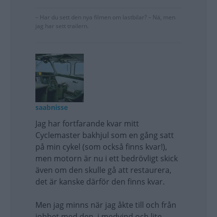
– Har du sett den nya filmen om lastbilar? – Nä, men
jag har sett trailern.
saabnisse
Jag har fortfarande kvar mitt
Cyclemaster bakhjul som en gång satt
på min cykel (som också finns kvar!),
men motorn är nu i ett bedrövligt skick
även om den skulle gå att restaurera,
det är kanske därför den finns kvar.
Men jag minns när jag åkte till och från
jobbet med den, i medvind och lite