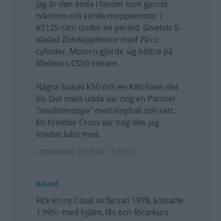
jag är den enda i landet som gjorde
tvärtom och körde moppemotor i
KS125-ram under en period. Givetvis 5-
växlad Zündappmotor med 70 cc
cylinder. Motorn gjorde sig bättre på
lillebrors CS50 senare.
Några Suzuki K50 och en K80 hann det
bli. Det mest udda var nog en Partner
"invalidmoppe" med vinyltak och ratt.
En Kreidler Cross var nog den jag
trivdes bäst med.
Uppdaterat: 2016-02-11 09:02
Rikard
Fick en ny Casal av farsan 1978, kostade
1.995:- med hjälm, lås och förarkurs.