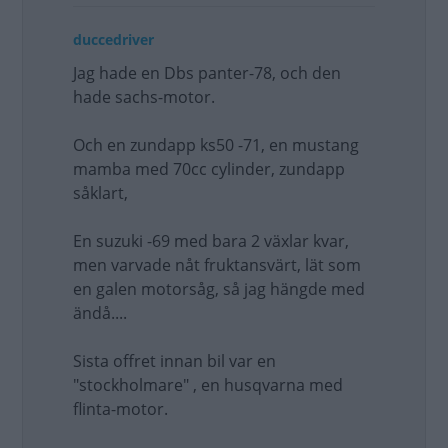
duccedriver
Jag hade en Dbs panter-78, och den
hade sachs-motor.
Och en zundapp ks50 -71, en mustang
mamba med 70cc cylinder, zundapp
såklart,
En suzuki -69 med bara 2 växlar kvar,
men varvade nåt fruktansvärt, lät som
en galen motorsåg, så jag hängde med
ändå....
Sista offret innan bil var en
"stockholmare" , en husqvarna med
flinta-motor.