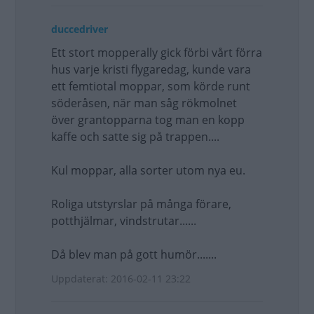
duccedriver
Ett stort mopperally gick förbi vårt förra
hus varje kristi flygaredag, kunde vara
ett femtiotal moppar, som körde runt
söderåsen, när man såg rökmolnet
över grantopparna tog man en kopp
kaffe och satte sig på trappen....
Kul moppar, alla sorter utom nya eu.
Roliga utstyrslar på många förare,
potthjälmar, vindstrutar......
Då blev man på gott humör.......
Uppdaterat: 2016-02-11 23:22