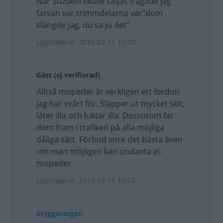
När Suzukin skulle säljas frågade jag
farsan var trimmdelarna var"dom
slängde jag, du sa ju det"
Uppdaterat: 2016-02-11 12:03
Gäst (ej verifierad)
Alltså mopeder är verkligen ett fordon
jag har svårt för. Släpper ut mycket skit,
låter illa och luktar illa. Dessutom far
dom fram i trafiken på alla möjliga
dåliga sätt. Förbud vore det bästa även
om man möjligen kan undanta el-
mopeder.
Uppdaterat: 2016-02-11 13:04
Styggavargen