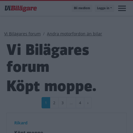
Hoppa
Bli medlem
Logga in
till
huvudinnehåll
Länkstig
Vi Bilägares forum
Andra motorfordon än bilar
Vi Bilägares
forum
Köpt moppe.
Paginering
Nuvarande
1
Sida
2
Sida
3
…
Sida
4
Nästa
›
sida
sida
Rikard
Köpt moppe.