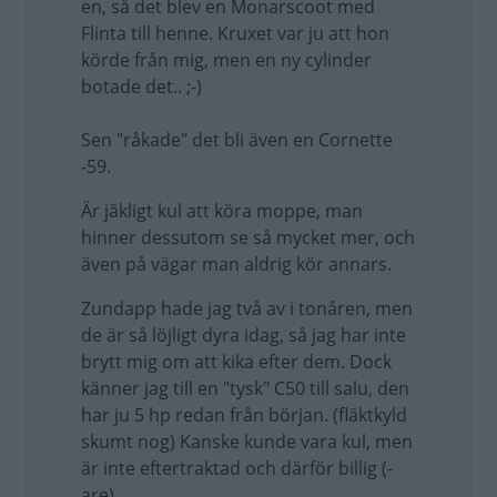
en, så det blev en Monarscoot med
Flinta till henne. Kruxet var ju att hon
körde från mig, men en ny cylinder
botade det.. ;-)
Sen "råkade" det bli även en Cornette
-59.
Är jäkligt kul att köra moppe, man
hinner dessutom se så mycket mer, och
även på vägar man aldrig kör annars.
Zundapp hade jag två av i tonåren, men
de är så löjligt dyra idag, så jag har inte
brytt mig om att kika efter dem. Dock
känner jag till en "tysk" C50 till salu, den
har ju 5 hp redan från början. (fläktkyld
skumt nog) Kanske kunde vara kul, men
är inte eftertraktad och därför billig (-
are)