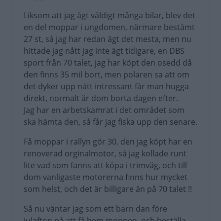
Liksom att jag ägt väldigt många bilar, blev det
en del moppar i ungdomen, närmare bestämt
27 st, så jag har redan ägt det mesta, men nu
hittade jag nått jag inte ägt tidigare, en DBS
sport från 70 talet, jag har köpt den osedd då
den finns 35 mil bort, men polaren sa att om
det dyker upp nått intressant får man hugga
direkt, normalt är dom borta dagen efter.
Jag har en arbetskamrat i det området som
ska hämta den, så får jag fiska upp den senare.
Få moppar i rallyn gör 30, den jag köpt har en
renoverad orginalmotor, så jag kollade runt
lite vad som fanns att köpa i trimväg, och till
dom vanligaste motorerna finns hur mycket
som helst, och det är billigare än på 70 talet !!
Så nu väntar jag som ett barn dan före
julafton på att få hem moppen, och beställa