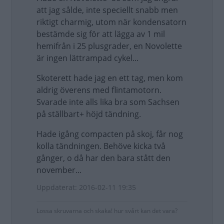
att jag sålde, inte speciellt snabb men
riktigt charmig, utom när kondensatorn
bestämde sig för att lägga av 1 mil
hemifrån i 25 plusgrader, en Novolette
är ingen lättrampad cykel...
Skoterett hade jag en ett tag, men kom
aldrig överens med flintamotorn.
Svarade inte alls lika bra som Sachsen
på ställbart+ höjd tändning.
Hade igång compacten på skoj, får nog
kolla tändningen. Behöve kicka två
gånger, o då har den bara stått den
november...
Uppdaterat: 2016-02-11 19:35
Lossa skruvarna och skaka! hur svårt kan det vara?