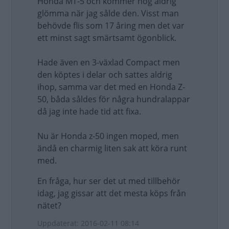
Honda MT-5 och kommer nog aldrig
glömma när jag sålde den. Visst man
behövde flis som 17 åring men det var
ett minst sagt smärtsamt ögonblick.
Hade även en 3-växlad Compact men
den köptes i delar och sattes aldrig
ihop, samma var det med en Honda Z-
50, båda såldes för några hundralappar
då jag inte hade tid att fixa.
Nu är Honda z-50 ingen moped, men
ändå en charmig liten sak att köra runt
med.
En fråga, hur ser det ut med tillbehör
idag, jag gissar att det mesta köps från
nätet?
Uppdaterat: 2016-02-11 08:14