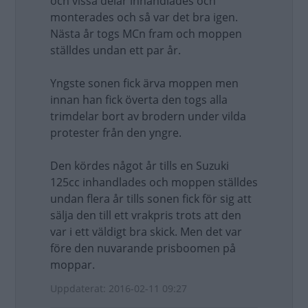
och vissa delar inhandlades och
monterades och så var det bra igen.
Nästa år togs MCn fram och moppen
ställdes undan ett par år.
Yngste sonen fick ärva moppen men
innan han fick överta den togs alla
trimdelar bort av brodern under vilda
protester från den yngre.
Den kördes något år tills en Suzuki
125cc inhandlades och moppen ställdes
undan flera år tills sonen fick för sig att
sälja den till ett vrakpris trots att den
var i ett väldigt bra skick. Men det var
före den nuvarande prisboomen på
moppar.
Uppdaterat: 2016-02-11 09:27