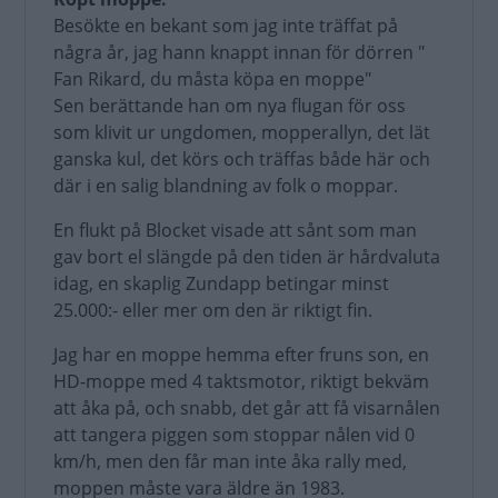
Besökte en bekant som jag inte träffat på
några år, jag hann knappt innan för dörren "
Fan Rikard, du måsta köpa en moppe"
Sen berättande han om nya flugan för oss
som klivit ur ungdomen, mopperallyn, det lät
ganska kul, det körs och träffas både här och
där i en salig blandning av folk o moppar.
En flukt på Blocket visade att sånt som man
gav bort el slängde på den tiden är hårdvaluta
idag, en skaplig Zundapp betingar minst
25.000:- eller mer om den är riktigt fin.
Jag har en moppe hemma efter fruns son, en
HD-moppe med 4 taktsmotor, riktigt bekväm
att åka på, och snabb, det går att få visarnålen
att tangera piggen som stoppar nålen vid 0
km/h, men den får man inte åka rally med,
moppen måste vara äldre än 1983.