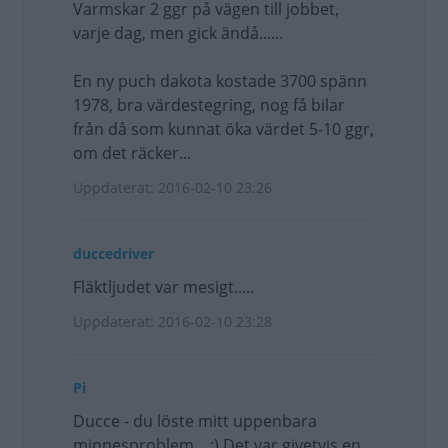
Varmskar 2 ggr på vägen till jobbet,
varje dag, men gick ändå......
En ny puch dakota kostade 3700 spänn
1978, bra värdestegring, nog få bilar
från då som kunnat öka värdet 5-10 ggr,
om det räcker...
Uppdaterat: 2016-02-10 23:26
duccedriver
Fläktljudet var mesigt.....
Uppdaterat: 2016-02-10 23:28
Pi
Ducce - du löste mitt uppenbara
minnesproblem....:) Det var givetvis en