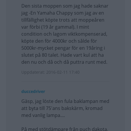
Den sista moppen som jag hade saknar
jag -En Yamaha Chappy som jag av en
tillfällighet köpte trots att moppeåren
var förbi (19 år gammal). I mint
condition och lagom viktkompenserad,
köpte den för 4000kr och sålde för
5000kr-mycket pengar för en 19åring i
slutet på 80 talet. Hade vart kul att ha
den nu och då och då puttra runt med.
Uppdaterat: 2016-02-11 17:40
duccedriver
Gäsp, jag löste den fula baklampan med
att byta till 75'ans bakskärm, kromad
med vanlig lampa....
På med stötdämpare från puch dakota,