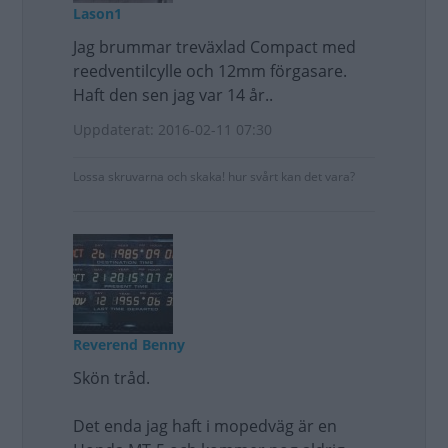
Lason1
Jag brummar treväxlad Compact med
reedventilcylle och 12mm förgasare.
Haft den sen jag var 14 år..
Uppdaterat: 2016-02-11 07:30
Lossa skruvarna och skaka! hur svårt kan det vara?
Reverend Benny
Skön tråd.
Det enda jag haft i mopedväg är en