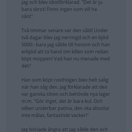
jag och blev idiotförklarad. "Det är ju
bara skrot! Finns ingen som vill ha
sånt".
Två timmar senare var den såld! Under
två dagar blev jag nerringd och en bjöd
5000:- bara jag sålde till honom och han
erbjöd att ta hand om killen som redan
köpt moppen! Vad han nu menade med
det?
Han som köpt rosthögen blev helt salig
när han såg den. Jag förklarade att den
var ganska sliten och behövde nya lager
m.m. "Gör inget, det är bara kul. Och
vilken underbar patina, den ska absolut
inte målas, fantastiskt vacker!"
Jag började ångra att jag sålde den och