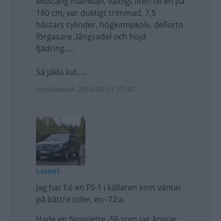
Mustang mamban, väldigt liten till en på
180 cm, var duktigt trimmad, 7,5
hästars cylinder, högkompkolv, dellorto
förgasare ,långsadel och höjd
fjädring.....
Så jäkla kul.....
Uppdaterat: 2016-02-11 17:45
Lason1
Jag har f.ö en FS-1 i källaren som väntar
på bättre tider, en -72:a.
Hade en Novolette -56 som jag ångrar